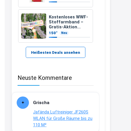
21:37
↩
Kostenloses WWF-
Stoffarmband –
Kerstin
Gratis-Aktion
inklusive Versand
150°
Neu
Bei EDEKA
21:37
↩
Heißesten Deals ansehen
Joachim
Haribo Roadshow / 100 Orte / ab
Neuste Kommentare
29.07
www.haribo.com/de-
de/aktuelles...
13:04
Grischa
↩
Jafända Luftreiniger JF260S
Joachim
WLAN für Große Räume bis zu
110 M²
Ab diesem Jahr gibt es keine