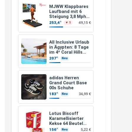
Leinsamen &
Apfelfaser)
müsste schon stornieren und
MJWW Klappbares
Laufband mit 6
nochmal bestellen, da man
Steigung 3,8 Mph/6
Km/h Walking
Rabattcodes oder auch
253,4°
49,15 €
▼ 1
Geschenkgutscheine im
Warenkorb oder an der Kasse
All Inclusive Urlaub
VOR dem Kauf einlösen kann.
in Ägypten: 8 Tage
im 4* Coral Hills
17:06
Resort Marsa Alam
207°
Neu
inkl. Flüge ab 299 €
↩
p.P.
Kerstin
adidas Herren
Grand Court Base
Och siche den Gutschein
00s Schuhe
fürmeggelebaguetts
183°
34,99 €
Neu
21:36
↩
Lotus Biscoff
Karamellisierter
Kerstin
Kekse 64 Beutel
(992g)
Meggle bagett Gutschein code
156°
5,22 €
Neu