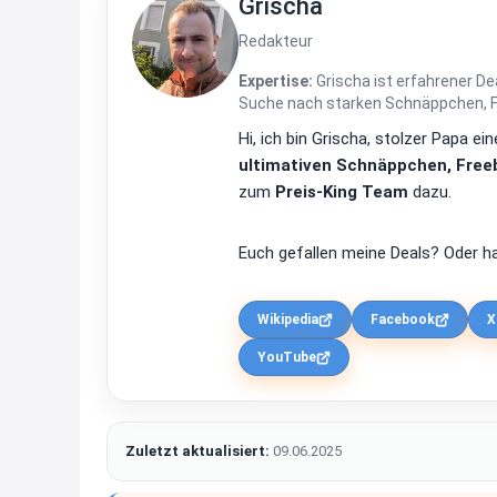
Grischa
Redakteur
Expertise:
Grischa ist erfahrener De
Suche nach starken Schnäppchen, Fre
Hi, ich bin Grischa, stolzer Papa 
ultimativen Schnäppchen, Freeb
zum
Preis-King Team
dazu.
Euch gefallen meine Deals? Oder ha
Wikipedia
Facebook
X
YouTube
Zuletzt aktualisiert:
09.06.2025