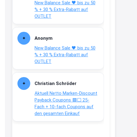
New Balance Sale 🖤 bis zu 50
Text weiter unten
% + 30 % Extra-Rabatt auf
shop.bioeg.de/aufkleber-
OUTLET
achtun...
2:24
Anonym
↩
New Balance Sale 🖤 bis zu 50
Joachim
% + 30 % Extra-Rabatt auf
OUTLET
Gratis personalisierte 7-Tage
Ration Micronährstoffe/ Vitamine
www.dunatura.com/free-trial...
Christian Schröder
2:28
Aktuell Netto Marken-Discount
↩
Payback Coupons 🟦⬜ 25-
Fach + 10-fach Coupons auf
Joachim
den gesamten Einkauf
Gratis 11 versch. Orthomol
Proben
www.orthomol.com/de-
de/service...