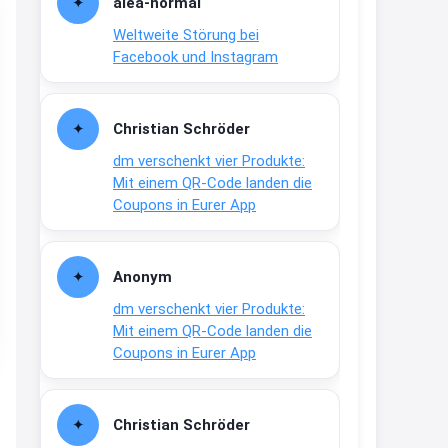
alea-normai
21:27
Weltweite Störung bei
↩
Facebook und Instagram
Joachim
Gratis medizinische Zahncreme
Christian Schröder
www.meineapotheke.de/
dm verschenkt vier Produkte:
2:19
Mit einem QR-Code landen die
↩
Coupons in Eurer App
Joachim
Gratis Lindani Lineal
Anonym
www.linda.de/vorteile/coupons/...
dm verschenkt vier Produkte:
2:21
Mit einem QR-Code landen die
↩
Coupons in Eurer App
Joachim
Gratis Hitzewarn-Aufkleber /
Christian Schröder
verfärbt sich ab 28 Grad /siehe