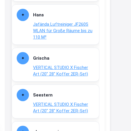
Fielmann-Blinkis mehr / wurde
dauerhaft eingestellt
Hans
www.fielmann-
Jafända Luftreiniger JF260S
group.com/blinkis...
WLAN für Große Räume bis zu
13:44
110 M²
↩
Christian Schröder
Grischa
@Joachim Moin Joachim, schön
VERTICAL STUDIO X Fischer
dich zu sehen, alles gut?
Art (20″ 28″ Koffer 2ER-Set)
15:01
↩
Seestern
Joachim
VERTICAL STUDIO X Fischer
An 01.08. / Sensodyne Rabatt 3€
Art (20″ 28″ Koffer 2ER-Set)
/ max. 15.000
www.erlebe-
haleon.de/#aktuelle...