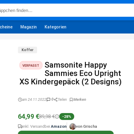
cheine
Magazin
Kategorien
Koffer
Samsonite Happy
VERPASST
Sammies Eco Upright
XS Kindergepäck (2 Designs)
0
am 24.11.2022
Teilen
64,99 €
89,98 €
-28%
inkl. Versand
bei
Amazon
von Grischa