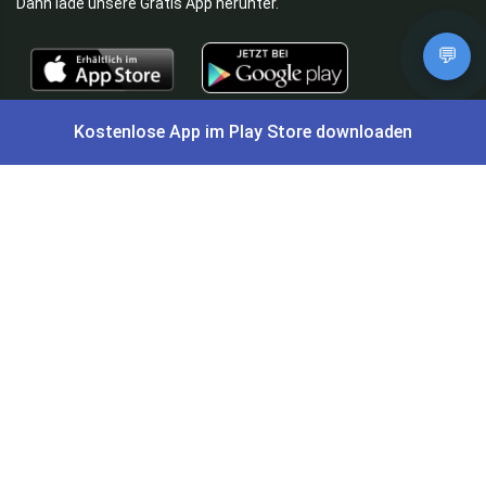
Dann lade unsere Gratis App herunter.
💬
⭐
4,7/5
im App Store
⭐
4,5/5
bei Google Play
|
Kostenlose App im Play Store downloaden
4,9/5
Trustpilot
⭐
4,9/5
auf Google
|
Keine Lust Schnäppchen zu suchen?
Preis King ist euer Schnäppchen-Blog
und bietet euch jeden Tag
aktuelle Angebote,
Gratisartikel
, aktuelle
Rabattcodes
, Preisfehler,
Cashback
und vieles mehr.
Angebote können kurz nach Veröffentlichung vergriffen sein. Irrtümer
und Preisänderungen sind vorbehalten. Alle Preise werden vor der
Veröffentlichung redaktionell durch uns geprüft. Es besteht kein
rechtlicher Anspruch auf den ausgeschriebenen Preis.
Schnäppchen & Angebote