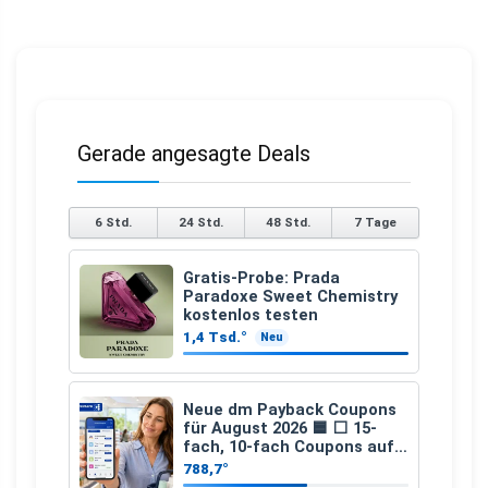
Gerade angesagte Deals
6 Std.
24 Std.
48 Std.
7 Tage
Gratis-Probe: Prada
Paradoxe Sweet Chemistry
kostenlos testen
1,4 Tsd.°
Neu
Neue dm Payback Coupons
für August 2026 🟦 ⬜ 15-
fach, 10-fach Coupons auf
den gesamten Einkauf ab 2
788,7°
€