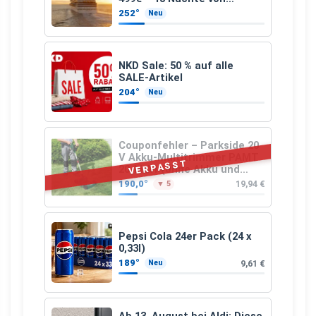
Hamburg nach Guadeloupe
252°
Neu
NKD Sale: 50 % auf alle
SALE-Artikel
204°
Neu
Couponfehler – Parkside 20
V Akku-Multitrimmer PAMT
VERPASST
20-Li A1 (ohne Akku und
Ladegerät)
190,0°
19,94 €
▼ 5
Pepsi Cola 24er Pack (24 x
0,33l)
189°
9,61 €
Neu
Ab 13. August bei Aldi: Diese