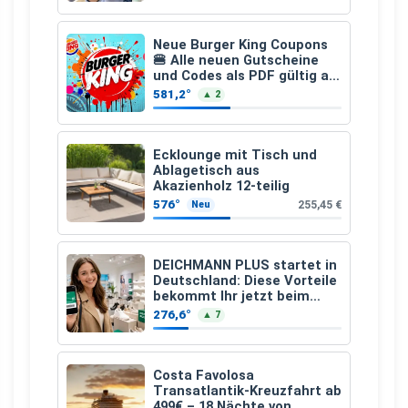
Neue Burger King Coupons
🍔 Alle neuen Gutscheine
und Codes als PDF gültig ab
25.07.2026 bis 04.09.2026
581,2°
▲ 2
Ecklounge mit Tisch und
Ablagetisch aus
Akazienholz 12-teilig
576°
255,45 €
Neu
DEICHMANN PLUS startet in
Deutschland: Diese Vorteile
bekommt Ihr jetzt beim
Schuhkauf
276,6°
▲ 7
Costa Favolosa
Transatlantik-Kreuzfahrt ab
499€ – 18 Nächte von