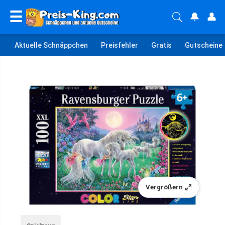
☰
🔔
👤
Aktuelle Schnäppchen
Preisfehler
Gratis
Gutscheine
Vergrößern