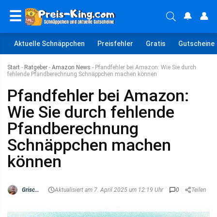
☰
🔔
👤
Aktuelle Schnäppchen
Preisfehler
Gratis
Gutscheine
Start
-
Ratgeber
-
Amazon News
-
Pfandfehler bei Amazon: Wie Sie durch
fehlende Pfandberechnung Schnäppchen machen können
Pfandfehler bei Amazon:
Wie Sie durch fehlende
Pfandberechnung
Schnäppchen machen
können
Grischa
Aktualisiert am 7. April 2025 um 12:19 Uhr
0
Teilen