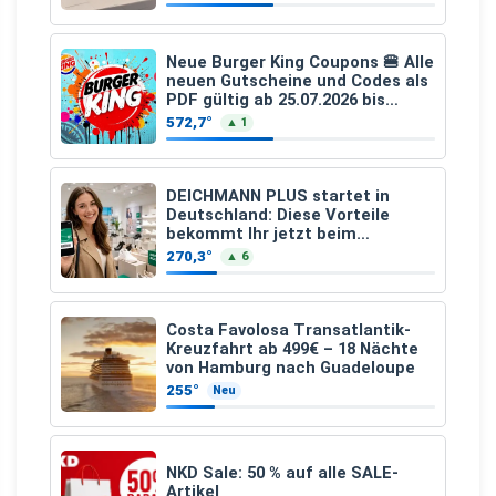
Neue Burger King Coupons 🍔 Alle
neuen Gutscheine und Codes als
PDF gültig ab 25.07.2026 bis
04.09.2026
572,7°
▲ 1
DEICHMANN PLUS startet in
Deutschland: Diese Vorteile
bekommt Ihr jetzt beim
Schuhkauf
270,3°
▲ 6
Costa Favolosa Transatlantik-
Kreuzfahrt ab 499€ – 18 Nächte
von Hamburg nach Guadeloupe
255°
Neu
NKD Sale: 50 % auf alle SALE-
Artikel