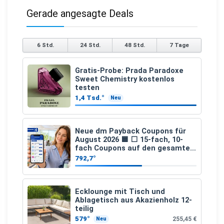
Gerade angesagte Deals
6 Std.
24 Std.
48 Std.
7 Tage
Gratis-Probe: Prada Paradoxe
Sweet Chemistry kostenlos
testen
1,4 Tsd.°
Neu
Neue dm Payback Coupons für
August 2026 🟦 ⬜ 15-fach, 10-
fach Coupons auf den gesamten
Einkauf ab 2 €
792,7°
Ecklounge mit Tisch und
Ablagetisch aus Akazienholz 12-
teilig
579°
255,45 €
Neu