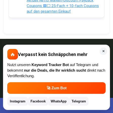
Aktuell Netto Marken-Discount Payback
Coupons 🟦⬜ 25-Fach + 10-fach Coupons
auf den gesamten Einkauf
Apps und Bewertungen
×
🔥
Verpasst kein Schnäppchen mehr
Du willst keinen Deal mehr verpassen?
Dann lade unsere Gratis App herunter.
Nutzt unseren
Keyword Tracker Bot
auf Telegram und
bekommt
nur die Deals, die Ihr wirklich sucht
direkt nach
Veröffentlichung.
💬
🚀 Zum Bot
⭐
4,7/5
im App Store
⭐
4,5/5
bei Google Play
|
4,9/5
Trustpilot
⭐
4,9/5
auf Google
|
Instagram
Facebook
WhatsApp
Telegram
Kostenlose App im Play Store downloaden
Keine Lust Schnäppchen zu suchen?