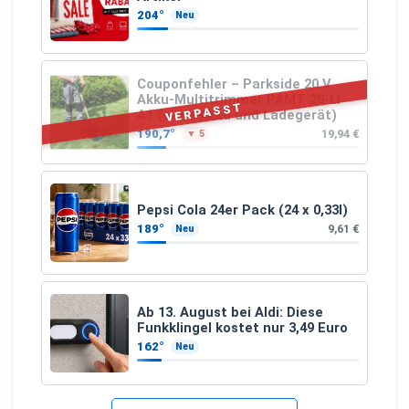
204°
Neu
Couponfehler – Parkside 20 V
Akku-Multitrimmer PAMT 20-Li
VERPASST
A1 (ohne Akku und Ladegerät)
190,7°
19,94 €
▼ 5
Pepsi Cola 24er Pack (24 x 0,33l)
189°
9,61 €
Neu
Ab 13. August bei Aldi: Diese
Funkklingel kostet nur 3,49 Euro
162°
Neu