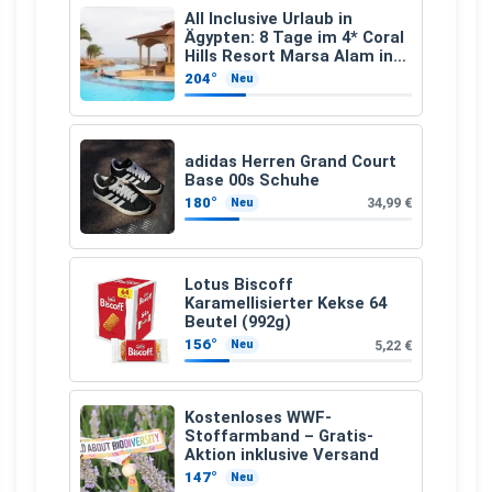
All Inclusive Urlaub in
Ägypten: 8 Tage im 4* Coral
Hills Resort Marsa Alam inkl.
Flüge ab 299 € p.P.
204°
Neu
adidas Herren Grand Court
Base 00s Schuhe
180°
34,99 €
Neu
Lotus Biscoff
Karamellisierter Kekse 64
Beutel (992g)
156°
5,22 €
Neu
Kostenloses WWF-
Stoffarmband – Gratis-
Aktion inklusive Versand
147°
Neu