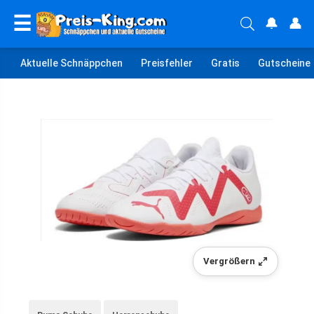
☰
🔔
👤
Aktuelle Schnäppchen
Preisfehler
Gratis
Gutscheine
Vergrößern