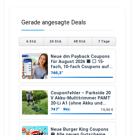
Gerade angesagte Deals
6 Std.
24 Std.
48 Std.
7 Tage
Neue dm Payback Coupons
für August 2026 🟦 ⬜ 15-
fach, 10-fach Coupons auf
den gesamten Einkauf ab 2
765,3°
€
Couponfehler – Parkside 20
V Akku-Multitrimmer PAMT
20-Li A1 (ohne Akku und
Ladegerät)
747°
19,94 €
Neu
Neue Burger King Coupons
🍔 Alle neuen Gutscheine