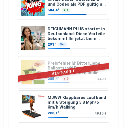
und Codes als PDF gültig ab
25.07.2026 bis 04.09.2026
504,4°
▲ 1
DEICHMANN PLUS startet in
Deutschland: Diese Vorteile
bekommt Ihr jetzt beim
Schuhkauf
291°
Neu
Preisfehler 🚨 BitterLiebe
Ballaststoff Pulver (Mix aus
VERPASST
Flohsamenschalen Inulin
(Präbiotika) Leinsamen &
285,4°
3,49 €
▼ 3
Apfelfaser)
MJWW Klappbares Laufband
mit 6 Steigung 3,8 Mph/6
Km/h Walking
268,1°
49,15 €