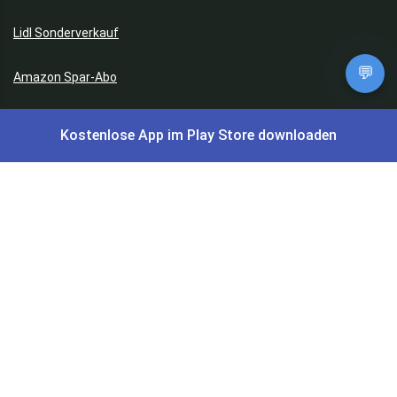
Lidl Sonderverkauf
💬
Amazon Spar-Abo
Amazon Angebote
Kostenlose App im Play Store downloaden
AOK Gratisgeschenke
Gutscheine, Coupons & Payback
Coupons & Gutscheine
DM Payback Coupons
Aral Payback Coupons