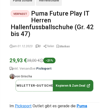
Puma Schuhe
Herrenschuhe
Puma Future Play IT
VERPASST
Herren
Hallenfussballschuhe (Gr. 42
bis 47)
am 01.12.2023
0
Teilen
29,93 €
38,00 €
-21%
inkl. Versand
bei
Picksport
von Grischa
NEWSLETTER-GUTSCHEIN
Kopieren & Zum Deal
Im
Picksport
Outlet gibt es gerade die
Puma