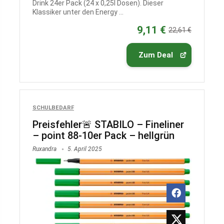
Drink 24er Pack (24 x 0,25l Dosen). Dieser
Klassiker unter den Energy ...
9,11 €
22,61 €
Zum Deal
SCHULBEDARF
Preisfehler🚨 STABILO – Fineliner
– point 88-10er Pack – hellgrün
Ruxandra
5. April 2025