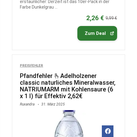
erstaunlicher: Derzeit ist das 10er-Pack in der
Farbe Dunkelgrau ...
2,26 €
9,99 €
Zum Deal
PREISFEHLER
Pfandfehler 🫰Adelholzener
classic naturliches Mineralwasser,
NATRIUMARM mit Kohlensaure (6
x 1 l) für Effektiv 2,62€
Ruxandra
31. März 2025