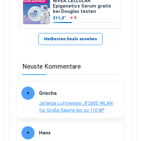
NIVEA CELLULAR
Epigenetics Serum gratis
bei Douglas testen
211,3°
▼ 9
Heißesten Deals ansehen
Neuste Kommentare
Grischa
Jafända Luftreiniger JF260S WLAN
für Große Räume bis zu 110 M²
Hans