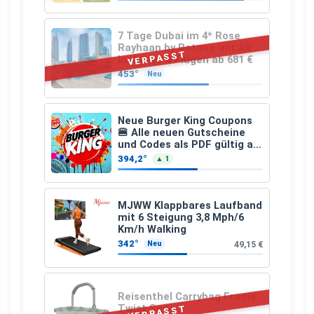
7 Tage Dubai im 4* Rose
Rayhaan by Rotana mit All
VERPASST
Inclusive & Flügen ab 681 €
453°
Neu
Neue Burger King Coupons
🍔 Alle neuen Gutscheine
und Codes als PDF gültig ab
25.07.2026 bis 04.09.2026
394,2°
▲ 1
MJWW Klappbares Laufband
mit 6 Steigung 3,8 Mph/6
Km/h Walking
342°
49,15 €
Neu
Reisenthel Carrybag Frame
Twist Sage
VERPASST