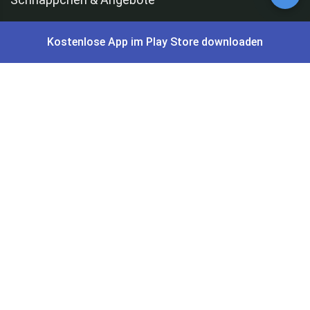
Alle Schnäppchen
Kostenlose App im Play Store downloaden
Lidl Sonderverkauf
Amazon Spar-Abo
Amazon Angebote
AOK Gratisgeschenke
Gutscheine, Coupons & Payback
Coupons & Gutscheine
DM Payback Coupons