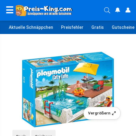
☰
🔔
👤
Aktuelle Schnäppchen
Preisfehler
Gratis
Gutscheine
Vergrößern