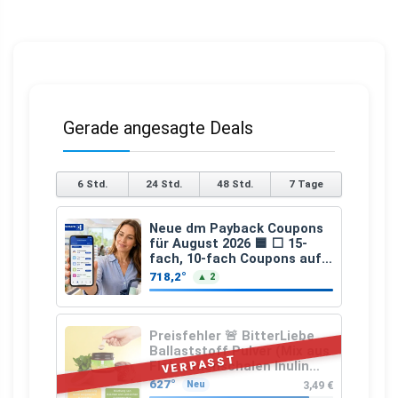
Gerade angesagte Deals
6 Std.
24 Std.
48 Std.
7 Tage
Neue dm Payback Coupons
für August 2026 🟦 ⬜ 15-
fach, 10-fach Coupons auf
den gesamten Einkauf ab 2
718,2°
▲ 2
€
Preisfehler 🚨 BitterLiebe
Ballaststoff Pulver (Mix aus
VERPASST
Flohsamenschalen Inulin
(Präbiotika) Leinsamen &
627°
3,49 €
Neu
Apfelfaser)