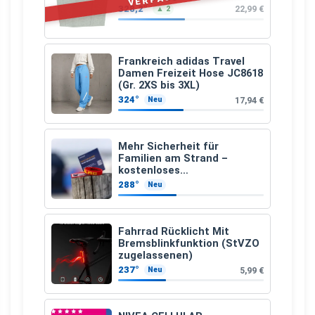
328,2°
22,99 €
▲ 2
Frankreich adidas Travel
Damen Freizeit Hose JC8618
(Gr. 2XS bis 3XL)
324°
17,94 €
Neu
Mehr Sicherheit für
Familien am Strand –
kostenloses
Kindersuchband der DLRG
288°
Neu
Fahrrad Rücklicht Mit
Bremsblinkfunktion (StVZO
zugelassenen)
237°
5,99 €
Neu