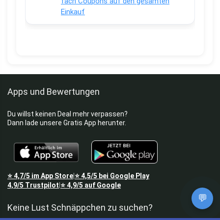
fach Coupons auf den gesamten
Einkauf
Apps und Bewertungen
Du willst keinen Deal mehr verpassen?
Dann lade unsere Gratis App herunter.
⭐
4,7/5
im App Store
⭐
4,5/5
bei Google Play
|
4,9/5
Trustpilot
⭐
4,9/5
auf Google
|
💬
Keine Lust Schnäppchen zu suchen?