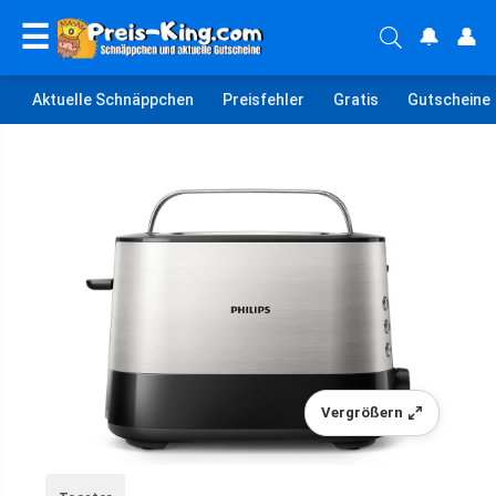
☰
🔔
👤
Aktuelle Schnäppchen
Preisfehler
Gratis
Gutscheine
Vergrößern