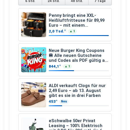
6 Std.
24 Std.
48 Std.
7 Tage
Penny bringt eine XXL-
Heißluftfritteuse für 89,99
Euro – mit einem
besonderen Vorteil
2,0 Tsd.°
▲ 1
Neue Burger King Coupons
🍔 Alle neuen Gutscheine
und Codes als PDF gültig ab
25.07.2026 bis 04.09.2026
844,1°
▲ 1
ALDI verkauft Clogs für nur
2,49 Euro – ab 13. August
gibt es sie in drei Farben
453°
Neu
eSchwalbe 50er Privat
Leasing – 100% Elektrisch