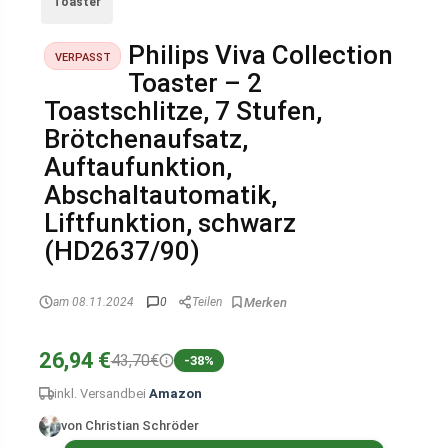
Toaster
Philips Viva Collection
VERPASST
Toaster – 2
Toastschlitze, 7 Stufen,
Brötchenaufsatz,
Auftaufunktion,
Abschaltautomatik,
Liftfunktion, schwarz
(HD2637/90)
am 08.11.2024
0
Teilen
26,94 €
43,70€
-38%
inkl. Versand
bei
Amazon
von Christian Schröder