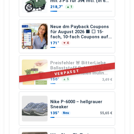
mit 3 PS für 39€ mtl. (in 6
schicken Farben LF: 0.43, 36
218,7°
▲ 1
Monate, Bereitstellung:
159,00 €, 2.500 km/Jahr)
Neue dm Payback Coupons
für August 2026 🟦 ⬜ 15-
fach, 10-fach Coupons auf
den gesamten Einkauf ab 2
171°
▼ 4
€
Preisfehler 🚨 BitterLiebe
Ballaststoff Pulver (Mix aus
VERPASST
Flohsamenschalen Inulin
(Präbiotika) Leinsamen &
156°
3,49 €
▲ 5
Apfelfaser)
Nike P-6000 – hellgrauer
Sneaker
135°
55,65 €
Neu