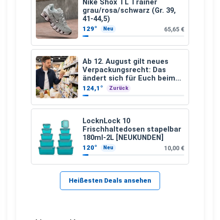
Nike Shox TL Trainer
grau/rosa/schwarz (Gr. 39,
41-44,5)
129°
65,65 €
Neu
Ab 12. August gilt neues
Verpackungsrecht: Das
ändert sich für Euch beim
Einkauf
124,1°
Zurück
LocknLock 10
Frischhaltedosen stapelbar
180ml-2L [NEUKUNDEN]
120°
10,00 €
Neu
Heißesten Deals ansehen