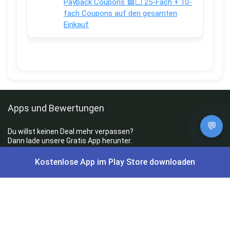
Payback Coupons 🟦⬜ 25-Fach + 10-
fach Coupons auf den gesamten
Einkauf
Apps und Bewertungen
💬
Du willst keinen Deal mehr verpassen?
Dann lade unsere Gratis App herunter.
Kostenlose App im Play Store downloaden
⭐
4,7/5
im App Store
⭐
4,5/5
bei Google Play
|
4,9/5
Trustpilot
⭐
4,9/5
auf Google
|
Keine Lust Schnäppchen zu suchen?