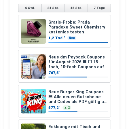
6 Std.
24 Std.
48 Std.
7 Tage
Gratis-Probe: Prada
Paradoxe Sweet Chemistry
kostenlos testen
1,2 Tsd.°
Neu
Neue dm Payback Coupons
für August 2026 🟦 ⬜ 15-
fach, 10-fach Coupons auf
den gesamten Einkauf ab 2
767,5°
€
Neue Burger King Coupons
🍔 Alle neuen Gutscheine
und Codes als PDF gültig ab
25.07.2026 bis 04.09.2026
577,2°
▲ 2
Ecklounge mit Tisch und