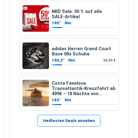
NKD Sale: 50 % auf alle
SALE-Artikel
195°
Neu
adidas Herren Grand Court
Base 00s Schuhe
190,2°
34,99 €
Neu
Costa Favolosa
Transatlantik-Kreuzfahrt ab
499€ – 18 Nächte von
Hamburg nach Guadeloupe
183°
Neu
Heißesten Deals ansehen