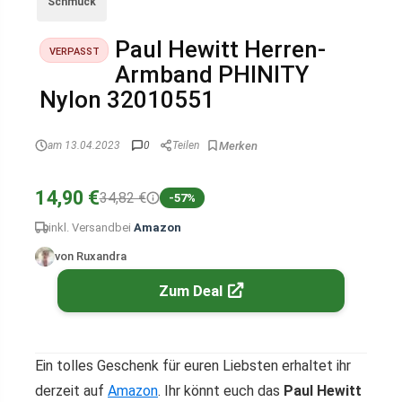
Schmuck
Paul Hewitt Herren-
VERPASST
Armband PHINITY
Nylon 32010551
am 13.04.2023
0
Teilen
14,90 €
34,82 €
-57%
inkl. Versand
bei
Amazon
von Ruxandra
Zum Deal
Ein tolles Geschenk für euren Liebsten erhaltet ihr
derzeit auf
Amazon
. Ihr könnt euch das
Paul Hewitt