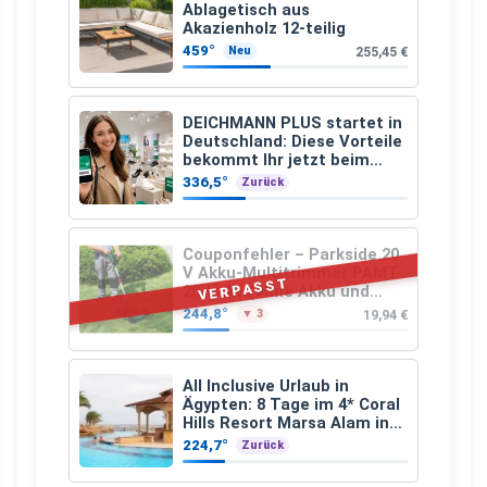
Ablagetisch aus
Akazienholz 12-teilig
459°
255,45 €
Neu
DEICHMANN PLUS startet in
Deutschland: Diese Vorteile
bekommt Ihr jetzt beim
Schuhkauf
336,5°
Zurück
Couponfehler – Parkside 20
V Akku-Multitrimmer PAMT
VERPASST
20-Li A1 (ohne Akku und
Ladegerät)
244,8°
19,94 €
▼ 3
All Inclusive Urlaub in
Ägypten: 8 Tage im 4* Coral
Hills Resort Marsa Alam inkl.
Flüge ab 299 € p.P.
224,7°
Zurück