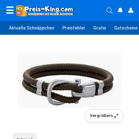
☰
🔔
👤
Aktuelle Schnäppchen
Preisfehler
Gratis
Gutscheine
Vergrößern