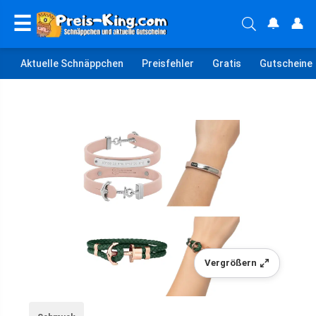
☰
🔔
👤
Aktuelle Schnäppchen
Preisfehler
Gratis
Gutscheine
Vergrößern