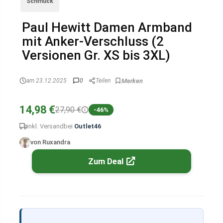
Schmuck
Paul Hewitt Damen Armband
mit Anker-Verschluss (2
Versionen Gr. XS bis 3XL)
am 23.12.2025
0
Teilen
14,98 €
27,90 €
-46%
inkl. Versand
bei
Outlet46
von Ruxandra
Zum Deal