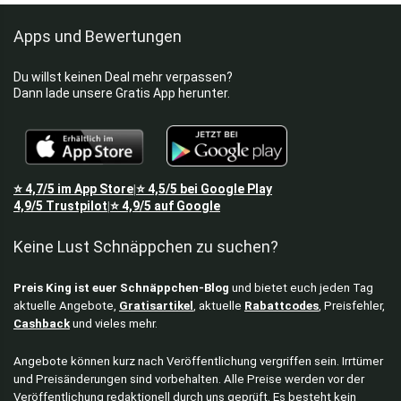
Apps und Bewertungen
Du willst keinen Deal mehr verpassen?
Dann lade unsere Gratis App herunter.
⭐
4,7/5
im App Store
⭐
4,5/5
bei Google Play
|
4,9/5
Trustpilot
⭐
4,9/5
auf Google
|
Keine Lust Schnäppchen zu suchen?
Preis King ist euer Schnäppchen-Blog
und bietet euch jeden Tag
aktuelle Angebote,
Gratisartikel
, aktuelle
Rabattcodes
, Preisfehler,
Cashback
und vieles mehr.
Angebote können kurz nach Veröffentlichung vergriffen sein. Irrtümer
und Preisänderungen sind vorbehalten. Alle Preise werden vor der
Veröffentlichung redaktionell durch uns geprüft. Es besteht kein