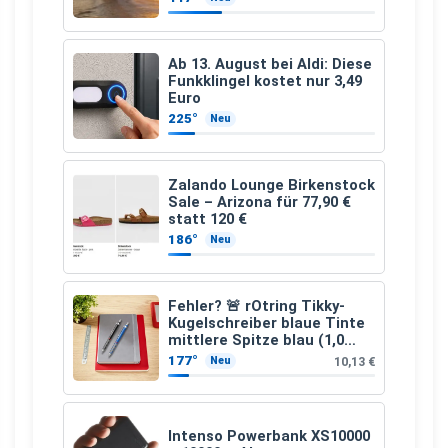
Ab 13. August bei Aldi: Diese
Funkklingel kostet nur 3,49
Euro
225°
Neu
Zalando Lounge Birkenstock
Sale – Arizona für 77,90 €
statt 120 €
186°
Neu
Fehler? 🚨 rOtring Tikky-
Kugelschreiber blaue Tinte
mittlere Spitze blau (1,0
mm – 12 Stück)
177°
10,13 €
Neu
Intenso Powerbank XS10000