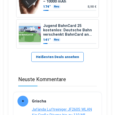
– 10000 mAh
174°
8,98 €
Neu
Jugend BahnCard 25
kostenlos: Deutsche Bahn
verschenkt BahnCard an
Kinder und Jugendliche
141°
Neu
Heißesten Deals ansehen
Neuste Kommentare
Grischa
Jafända Luftreiniger JF260S WLAN
für Große Räume bis zu 110 M²