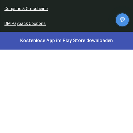
Coupons & Gutscheine
💬
DM Payback Coupons
Aral Payback Coupons
Kostenlose App im Play Store downloaden
Edeka Payback Coupon
Burger King Gutscheine
Preisfehler, Gratisartikel, Cashback & Events
Preisfehler aktuell
Gratisartikel