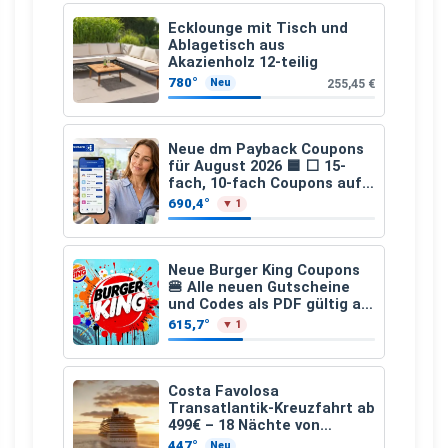
Ecklounge mit Tisch und
Ablagetisch aus
Akazienholz 12-teilig
780°
255,45 €
Neu
Neue dm Payback Coupons
für August 2026 🟦 ⬜ 15-
fach, 10-fach Coupons auf
den gesamten Einkauf ab 2
690,4°
▼ 1
€
Neue Burger King Coupons
🍔 Alle neuen Gutscheine
und Codes als PDF gültig ab
25.07.2026 bis 04.09.2026
615,7°
▼ 1
Costa Favolosa
Transatlantik-Kreuzfahrt ab
499€ – 18 Nächte von
Hamburg nach Guadeloupe
447°
Neu