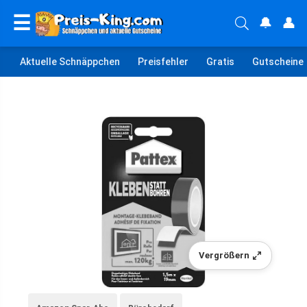
☰
🔔
👤
Aktuelle Schnäppchen
Preisfehler
Gratis
Gutscheine
Vergrößern