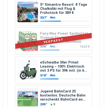
5* Simantro Resort: 8 Tage
Chalkidiki mit Flug &
Frühstück für 389 €
357°
Neu
Fairy Max Power Spülmittel
Original Starke
VERPASST
Fettlösekraft (8x545ml)
336°
10,23 €
Neu
eSchwalbe 50er Privat
Leasing – 100% Elektrisch
mit 3 PS für 39€ mtl. (in 6
schicken Farben LF: 0.43, 36
318°
Neu
Monate, Bereitstellung:
159,00 €, 2.500 km/Jahr)
Jugend BahnCard 25
kostenlos: Deutsche Bahn
verschenkt BahnCard an
Kinder und Jugendliche
285°
▲ 3