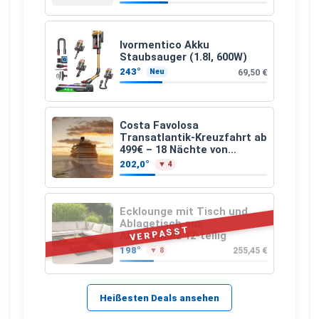
Ivormentico Akku
Staubsauger (1.8l, 600W)
243°
69,50 €
Neu
Costa Favolosa
Transatlantik-Kreuzfahrt ab
499€ – 18 Nächte von
Hamburg nach Guadeloupe
202,0°
▼ 4
Ecklounge mit Tisch und
Ablagetisch aus
VERPASST
Akazienholz 12-teilig
198°
255,45 €
▼ 8
Heißesten Deals ansehen