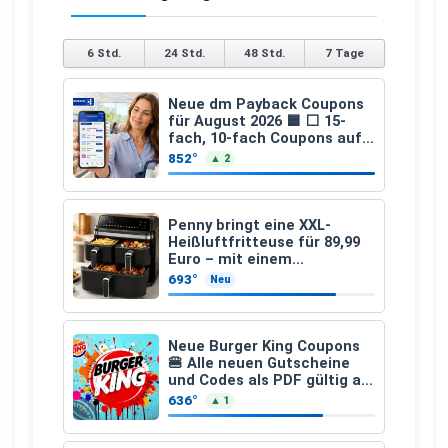
6 Std.
24 Std.
48 Std.
7 Tage
Neue dm Payback Coupons
für August 2026 🟦 ⬜ 15-
fach, 10-fach Coupons auf
den gesamten Einkauf ab 2
852°
▲ 2
€
Penny bringt eine XXL-
Heißluftfritteuse für 89,99
Euro – mit einem
besonderen Vorteil
693°
Neu
Neue Burger King Coupons
🍔 Alle neuen Gutscheine
und Codes als PDF gültig ab
25.07.2026 bis 04.09.2026
636°
▲ 1