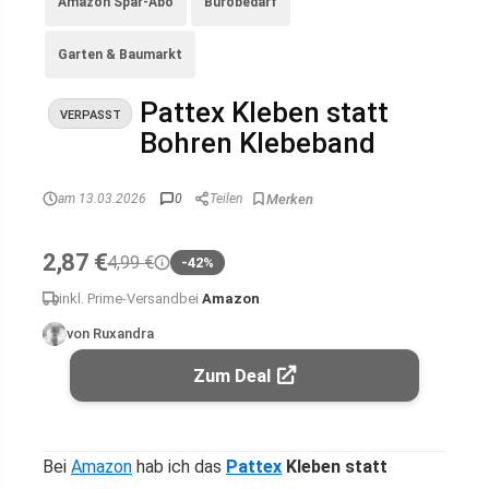
Amazon Spar-Abo
Bürobedarf
Garten & Baumarkt
Pattex Kleben statt
VERPASST
Bohren Klebeband
am 13.03.2026
0
Teilen
2,87 €
4,99 €
-42%
inkl. Prime-Versand
bei
Amazon
von Ruxandra
Zum Deal
Bei
Amazon
hab ich das
Pattex
Kleben statt