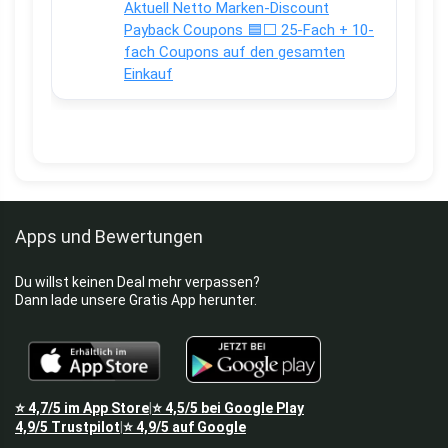
Aktuell Netto Marken-Discount
Payback Coupons 🟦⬜ 25-Fach + 10-
fach Coupons auf den gesamten
Einkauf
Apps und Bewertungen
Du willst keinen Deal mehr verpassen?
Dann lade unsere Gratis App herunter.
⭐
4,7/5
im App Store
⭐
4,5/5
bei Google Play
|
4,9/5
Trustpilot
⭐
4,9/5
auf Google
|