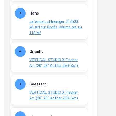
Fielmann-Blinkis mehr / wurde
dauerhaft eingestellt
Hans
www.fielmann-
Jafända Luftreiniger JF260S
group.com/blinkis...
WLAN für Große Räume bis zu
13:44
110 M²
↩
Christian Schröder
Grischa
@Joachim Moin Joachim, schön
VERTICAL STUDIO X Fischer
dich zu sehen, alles gut?
Art (20″ 28″ Koffer 2ER-Set)
15:01
↩
Seestern
Joachim
VERTICAL STUDIO X Fischer
An 01.08. / Sensodyne Rabatt 3€
Art (20″ 28″ Koffer 2ER-Set)
/ max. 15.000
www.erlebe-
haleon.de/#aktuelle...