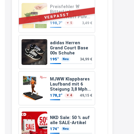
müsste schon stornieren und
Preisfehler 🚨
BitterLiebe
nochmal bestellen, da man
VERPASST
Ballaststoff Pulver
(Mix aus
Rabattcodes oder auch
198,7°
3,49 €
▼ 5
Flohsamenschalen
Geschenkgutscheine im
Inulin (Präbiotika)
Leinsamen &
Warenkorb oder an der Kasse
Apfelfaser)
adidas Herren
VOR dem Kauf einlösen kann.
Grand Court Base
00s Schuhe
17:06
195°
34,99 €
Neu
↩
Kerstin
MJWW Klappbares
Laufband mit 6
Och siche den Gutschein
Steigung 3,8 Mph/6
fürmeggelebaguetts
Km/h Walking
178,2°
49,15 €
▼ 4
21:36
↩
NKD Sale: 50 % auf
Kerstin
alle SALE-Artikel
174°
Neu
Meggle bagett Gutschein code