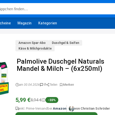
cheine
Magazin
Kategorien
Amazon Spar-Abo
Duschgel & Seifen
Käse & Milchprodukte
Palmolive Duschgel Naturals
Mandel & Milch – (6x250ml)
0
am 30.04.2026
Teilen
5,99 €
8,94 €
-33%
inkl. Prime-Versand
bei
Amazon
von Christian Schröder