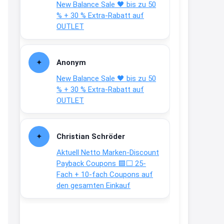
New Balance Sale 🖤 bis zu 50
Text weiter unten
% + 30 % Extra-Rabatt auf
shop.bioeg.de/aufkleber-
OUTLET
achtun...
2:24
Anonym
↩
New Balance Sale 🖤 bis zu 50
Joachim
% + 30 % Extra-Rabatt auf
OUTLET
Gratis personalisierte 7-Tage
Ration Micronährstoffe/ Vitamine
www.dunatura.com/free-trial...
Christian Schröder
2:28
Aktuell Netto Marken-Discount
↩
Payback Coupons 🟦⬜ 25-
Fach + 10-fach Coupons auf
Joachim
den gesamten Einkauf
Gratis 11 versch. Orthomol
Proben
www.orthomol.com/de-
de/service...