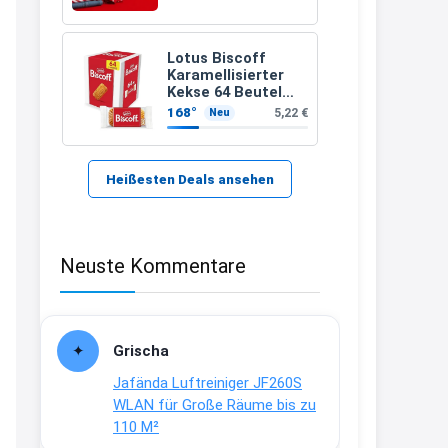
21:37
↩
Lotus Biscoff
Karamellisierter
Kerstin
Kekse 64 Beutel
(992g)
168°
5,22 €
Neu
Bei EDEKA
21:37
↩
Heißesten Deals ansehen
Joachim
Haribo Roadshow / 100 Orte / ab
Neuste Kommentare
29.07
www.haribo.com/de-
de/aktuelles...
13:04
Grischa
↩
Jafända Luftreiniger JF260S
Joachim
WLAN für Große Räume bis zu
110 M²
Ab diesem Jahr gibt es keine