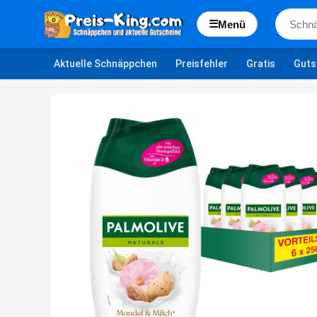
☰
Menü
Aktuelle Schnäppchen
Preisfehler
Gratis
Guts