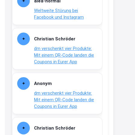
alea-normai
21:27
Weltweite Störung bei
↩
Facebook und Instagram
Joachim
Gratis medizinische Zahncreme
Christian Schröder
www.meineapotheke.de/
dm verschenkt vier Produkte:
2:19
Mit einem QR-Code landen die
↩
Coupons in Eurer App
Joachim
Gratis Lindani Lineal
Anonym
www.linda.de/vorteile/coupons/...
dm verschenkt vier Produkte:
2:21
Mit einem QR-Code landen die
↩
Coupons in Eurer App
Joachim
Gratis Hitzewarn-Aufkleber /
Christian Schröder
verfärbt sich ab 28 Grad /siehe