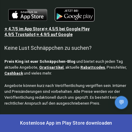
⭐
4,7/5
im App Store
⭐
4,5/5
bei Google Play
|
4,9/5
Trustpilot
⭐
4,9/5
auf Google
|
Keine Lust Schnäppchen zu suchen?
Preis King ist euer Schnäppchen-Blog
und bietet euch jeden Tag
aktuelle Angebote,
Gratisartikel
, aktuelle
Rabattcodes
, Preisfehler,
Cashback
und vieles mehr.
Angebote können kurz nach Veröffentlichung vergriffen sein. Irrtümer
und Preisänderungen sind vorbehalten. Alle Preise werden vor der
Veröffentlichung redaktionell durch uns geprüft. Es besteht kein
💬
rechtlicher Anspruch auf den ausgeschriebenen Preis.
Kostenlose App im Play Store downloaden
Schnäppchen & Angebote