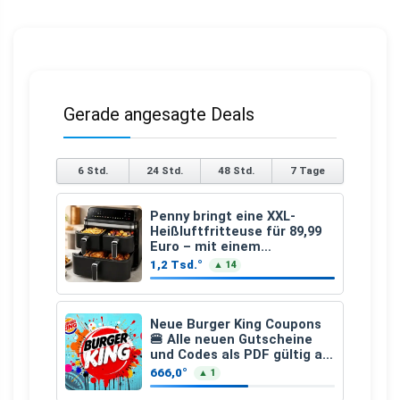
Gerade angesagte Deals
6 Std.
24 Std.
48 Std.
7 Tage
Penny bringt eine XXL-
Heißluftfritteuse für 89,99
Euro – mit einem
besonderen Vorteil
1,2 Tsd.°
▲ 14
Neue Burger King Coupons
🍔 Alle neuen Gutscheine
und Codes als PDF gültig ab
25.07.2026 bis 04.09.2026
666,0°
▲ 1