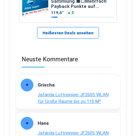
Sammlung 🟦⬜Mehrfach
Payback Punkte auf
Kraftstoffe und Erdgas
119,5°
▲ 2
Heißesten Deals ansehen
Neuste Kommentare
Grischa
Jafända Luftreiniger JF260S WLAN
für Große Räume bis zu 110 M²
Hans
Jafända Luftreiniger JF260S WLAN