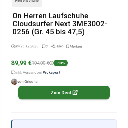
Herrenschuhe
On Herren Laufschuhe
Cloudsurfer Next 3ME3002-
0256 (Gr. 45 bis 47,5)
am 25.12.2025
0
Teilen
89,99 €
104,00 €
-13%
inkl. Versand
bei
Picksport
von Grischa
Zum Deal