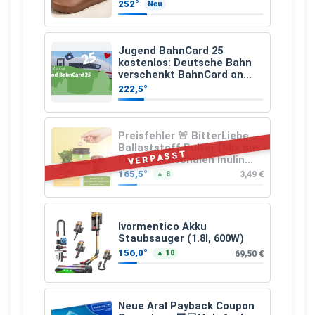
252°
Neu
Jugend BahnCard 25
kostenlos: Deutsche Bahn
verschenkt BahnCard an
Kinder und Jugendliche
222,5°
Preisfehler 🚨 BitterLiebe
Ballaststoff Pulver (Mix aus
VERPASST
Flohsamenschalen Inulin
(Präbiotika) Leinsamen &
165,5°
3,49 €
▲ 8
Apfelfaser)
Ivormentico Akku
Staubsauger (1.8l, 600W)
156,0°
69,50 €
▲ 10
Neue Aral Payback Coupon