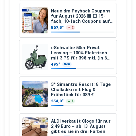
Neue dm Payback Coupons
für August 2026 🟦 ⬜ 15-
fach, 10-fach Coupons auf
den gesamten Einkauf ab 2
567,5°
▼ 2
€
eSchwalbe 50er Privat
Leasing – 100% Elektrisch
mit 3 PS für 39€ mtl. (in 6
schicken Farben LF: 0.43, 36
495°
Neu
Monate, Bereitstellung:
159,00 €, 2.500 km/Jahr)
5* Simantro Resort: 8 Tage
Chalkidiki mit Flug &
Frühstück für 389 €
254,0°
▲ 4
ALDI verkauft Clogs für nur
2,49 Euro – ab 13. August
gibt es sie in drei Farben