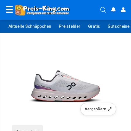
☰
🔔
👤
Aktuelle Schnäppchen
Preisfehler
Gratis
Gutscheine
Vergrößern