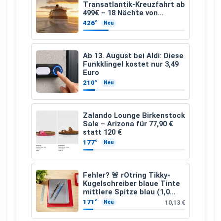
Transatlantik-Kreuzfahrt ab
499€ – 18 Nächte von
Hamburg nach Guadeloupe
426°
Neu
Ab 13. August bei Aldi: Diese
Funkklingel kostet nur 3,49
Euro
210°
Neu
Zalando Lounge Birkenstock
Sale – Arizona für 77,90 €
statt 120 €
177°
Neu
Fehler? 🚨 rOtring Tikky-
Kugelschreiber blaue Tinte
mittlere Spitze blau (1,0
mm – 12 Stück)
171°
10,13 €
Neu