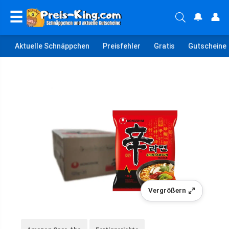
☰
🔔
👤
Aktuelle Schnäppchen
Preisfehler
Gratis
Gutscheine
Vergrößern