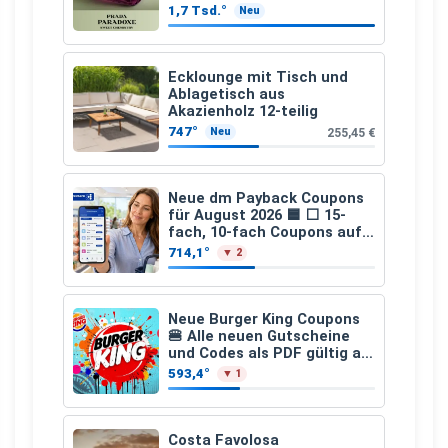
1,7 Tsd.°
Neu
Ecklounge mit Tisch und
Ablagetisch aus
Akazienholz 12-teilig
747°
255,45 €
Neu
Neue dm Payback Coupons
für August 2026 🟦 ⬜ 15-
fach, 10-fach Coupons auf
den gesamten Einkauf ab 2
714,1°
▼ 2
€
Neue Burger King Coupons
🍔 Alle neuen Gutscheine
und Codes als PDF gültig ab
25.07.2026 bis 04.09.2026
593,4°
▼ 1
Costa Favolosa