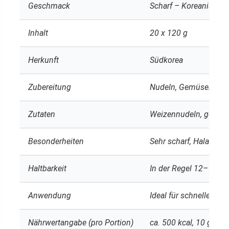
Geschmack
Scharf – Koreanische 
Inhalt
20 x 120 g
Herkunft
Südkorea
Zubereitung
Nudeln, Gemüsemischu
Zutaten
Weizennudeln, getrockn
Besonderheiten
Sehr scharf, Halal-zerti
Haltbarkeit
In der Regel 12–18 M
Anwendung
Ideal für schnelle Mah
Nährwertangabe (pro Portion)
ca. 500 kcal, 10 g Eiw