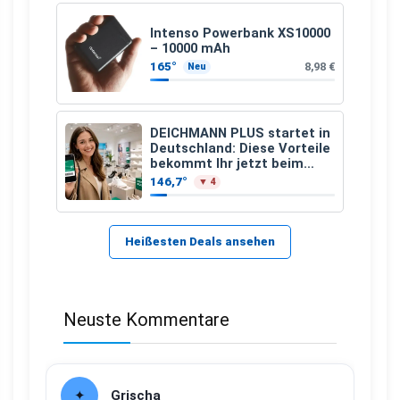
Intenso Powerbank XS10000
– 10000 mAh
165°
8,98 €
Neu
DEICHMANN PLUS startet in
Deutschland: Diese Vorteile
bekommt Ihr jetzt beim
Schuhkauf
146,7°
▼ 4
Heißesten Deals ansehen
Neuste Kommentare
Grischa