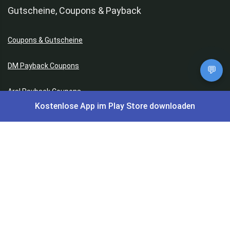
Gutscheine, Coupons & Payback
Coupons & Gutscheine
DM Payback Coupons
💬
Aral Payback Coupons
Kostenlose App im Play Store downloaden
Edeka Payback Coupon
Burger King Gutscheine
Preisfehler, Gratisartikel, Cashback & Events
Preisfehler aktuell