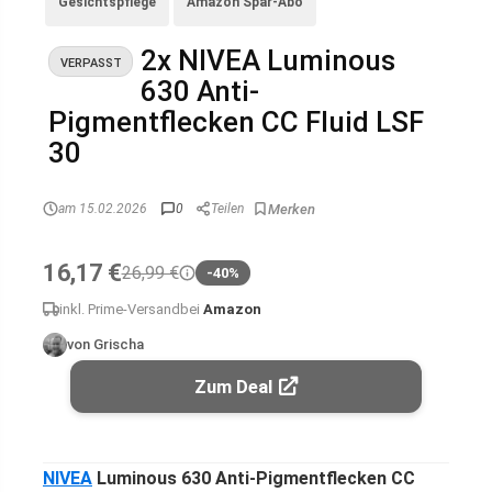
Gesichtspflege
Amazon Spar-Abo
2x NIVEA Luminous
VERPASST
630 Anti-
Pigmentflecken CC Fluid LSF
30
am 15.02.2026
0
Teilen
16,17 €
26,99 €
-40%
inkl. Prime-Versand
bei
Amazon
von Grischa
Zum Deal
NIVEA
Luminous 630 Anti-Pigmentflecken CC