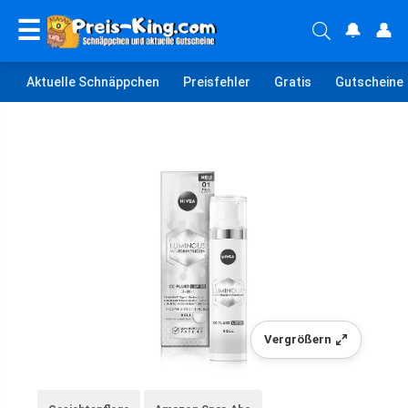
☰
🔔
👤
Aktuelle Schnäppchen
Preisfehler
Gratis
Gutscheine
Vergrößern