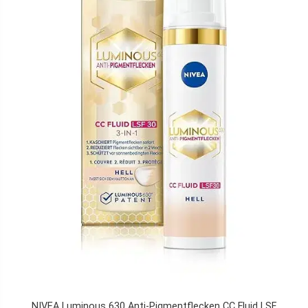
NIVEA Luminous 630 Anti-Pigmentflecken CC Fluid LSF