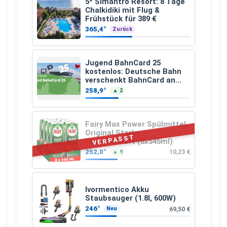
5* Simantro Resort: 8 Tage
Chalkidiki mit Flug &
Frühstück für 389 €
365,4°
Zurück
Jugend BahnCard 25
kostenlos: Deutsche Bahn
verschenkt BahnCard an
Kinder und Jugendliche
258,9°
▲ 2
Fairy Max Power Spülmittel
Original Starke
VERPASST
Fettlösekraft (8x545ml)
252,0°
10,23 €
▲ 9
Ivormentico Akku
Staubsauger (1.8l, 600W)
246°
69,50 €
Neu