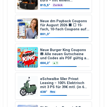
Euro – mit einem
besonderen Vorteil
815,5°
Zurück
Neue dm Payback Coupons
für August 2026 🟦 ⬜ 15-
fach, 10-fach Coupons auf
den gesamten Einkauf ab 2
801,3°
€
Neue Burger King Coupons
🍔 Alle neuen Gutscheine
und Codes als PDF gültig ab
25.07.2026 bis 04.09.2026
604,2°
▲ 1
eSchwalbe 50er Privat
Leasing – 100% Elektrisch
mit 3 PS für 39€ mtl. (in 6
schicken Farben LF: 0.43, 36
438°
Neu
Monate, Bereitstellung:
159,00 €, 2.500 km/Jahr)