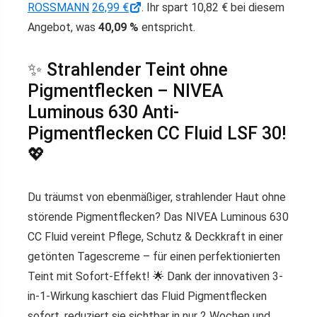
ROSSMANN
26,99 €
. Ihr spart 10,82 € bei diesem
Angebot, was
40,09 %
entspricht.
✨ Strahlender Teint ohne
Pigmentflecken – NIVEA
Luminous 630 Anti-
Pigmentflecken CC Fluid LSF 30!
💖
Du träumst von
ebenmäßiger, strahlender Haut
ohne
störende Pigmentflecken?
Das NIVEA Luminous 630
CC Fluid
vereint
Pflege, Schutz & Deckkraft
in einer
getönten Tagescreme – für einen
perfektionierten
Teint mit Sofort-Effekt!
🌟 Dank der
innovativen 3-
in-1-Wirkung
kaschiert das Fluid Pigmentflecken
sofort
, reduziert sie
sichtbar in nur 2 Wochen
und