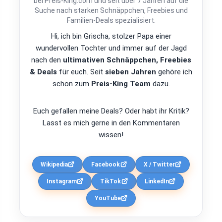
bei Preis-King.com und seit über 7 Jahren auf die
Suche nach starken Schnäppchen, Freebies und
Familien-Deals spezialisiert.
Hi, ich bin Grischa, stolzer Papa einer
wundervollen Tochter und immer auf der Jagd
nach den
ultimativen Schnäppchen, Freebies
& Deals
für euch. Seit
sieben Jahren
gehöre ich
schon zum
Preis-King Team
dazu.
Euch gefallen meine Deals? Oder habt ihr Kritik?
Lasst es mich gerne in den Kommentaren
wissen!
Wikipedia
Facebook
X / Twitter
Instagram
TikTok
LinkedIn
YouTube