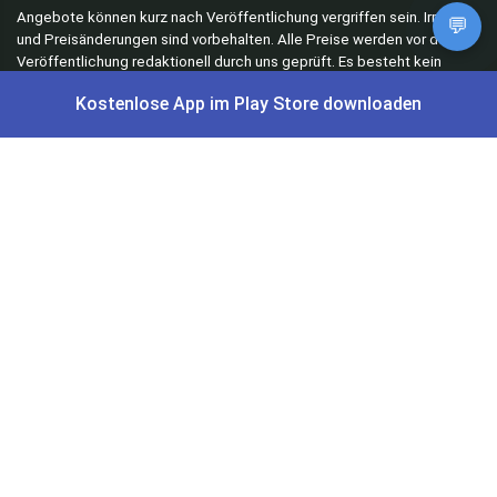
Angebote können kurz nach Veröffentlichung vergriffen sein. Irrtümer
💬
und Preisänderungen sind vorbehalten. Alle Preise werden vor der
Veröffentlichung redaktionell durch uns geprüft. Es besteht kein
rechtlicher Anspruch auf den ausgeschriebenen Preis.
Kostenlose App im Play Store downloaden
Schnäppchen & Angebote
Alle Schnäppchen
Lidl Sonderverkauf
Amazon Spar-Abo
Amazon Angebote
AOK Gratisgeschenke