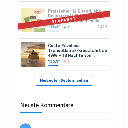
Preisfehler 🚨 BitterLiebe
Ballaststoff Pulver (Mix aus
VERPASST
Flohsamenschalen Inulin
(Präbiotika) Leinsamen &
163,2°
3,49 €
▲ 11
Apfelfaser)
Costa Favolosa
Transatlantik-Kreuzfahrt ab
499€ – 18 Nächte von
Hamburg nach Guadeloupe
135,5°
▼ 5
Heißesten Deals ansehen
Neuste Kommentare