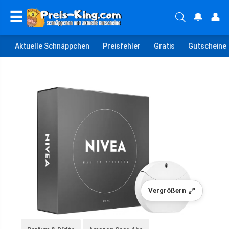
☰
🔔
👤
Aktuelle Schnäppchen
Preisfehler
Gratis
Gutscheine
Vergrößern