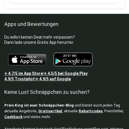
Apps und Bewertungen
Du willst keinen Deal mehr verpassen?
Dann lade unsere Gratis App herunter.
⭐
4,7/5
im App Store
⭐
4,5/5
bei Google Play
|
4,9/5
Trustpilot
⭐
4,9/5
auf Google
|
Keine Lust Schnäppchen zu suchen?
Preis King ist euer Schnäppchen-Blog
und bietet euch jeden Tag
aktuelle Angebote,
Gratisartikel
, aktuelle
Rabattcodes
, Preisfehler,
Cashback
und vieles mehr.
Angebote können kurz nach Veröffentlichung vergriffen sein. Irrtümer