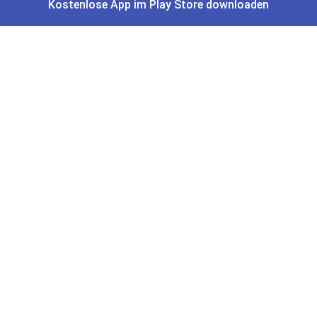
Kostenlose App im Play Store downloaden
Gutscheine, Coupons & Payback
Coupons & Gutscheine
DM Payback Coupons
Aral Payback Coupons
Edeka Payback Coupon
Burger King Gutscheine
Preisfehler, Gratisartikel, Cashback & Events
Preisfehler aktuell