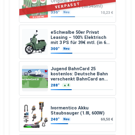
Original Starke
VERPASST
Fettlösekraft (8x545ml)
336°
10,23 €
Neu
eSchwalbe 50er Privat
Leasing – 100% Elektrisch
mit 3 PS für 39€ mtl. (in 6
schicken Farben LF: 0.43, 36
300°
Neu
Monate, Bereitstellung:
159,00 €, 2.500 km/Jahr)
Jugend BahnCard 25
kostenlos: Deutsche Bahn
verschenkt BahnCard an
Kinder und Jugendliche
288°
▲ 4
Ivormentico Akku
Staubsauger (1.8l, 600W)
240°
69,50 €
Neu