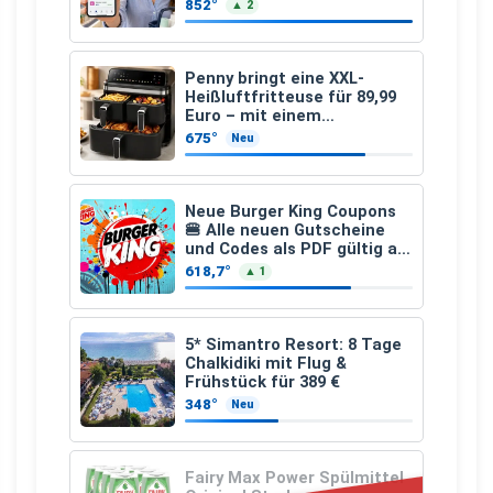
den gesamten Einkauf ab 2
852°
▲ 2
€
Penny bringt eine XXL-
Heißluftfritteuse für 89,99
Euro – mit einem
besonderen Vorteil
675°
Neu
Neue Burger King Coupons
🍔 Alle neuen Gutscheine
und Codes als PDF gültig ab
25.07.2026 bis 04.09.2026
618,7°
▲ 1
5* Simantro Resort: 8 Tage
Chalkidiki mit Flug &
Frühstück für 389 €
348°
Neu
Fairy Max Power Spülmittel