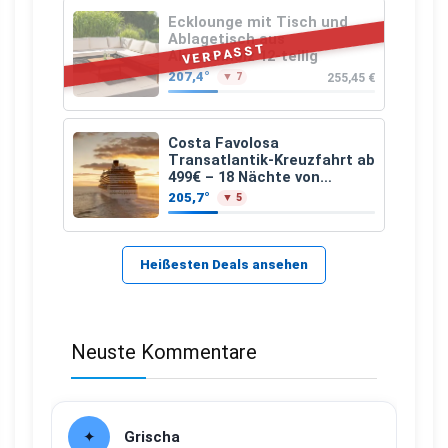
Ecklounge mit Tisch und
Ablagetisch aus
VERPASST
Akazienholz 12-teilig
207,4°
255,45 €
▼ 7
Costa Favolosa
Transatlantik-Kreuzfahrt ab
499€ – 18 Nächte von
Hamburg nach Guadeloupe
205,7°
▼ 5
Heißesten Deals ansehen
Neuste Kommentare
Grischa