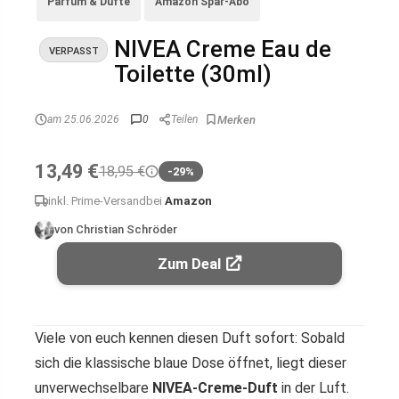
Parfum & Düfte
Amazon Spar-Abo
NIVEA Creme Eau de
VERPASST
Toilette (30ml)
am 25.06.2026
0
Teilen
13,49 €
18,95 €
-29%
inkl. Prime-Versand
bei
Amazon
von Christian Schröder
Zum Deal
Viele von euch kennen diesen Duft sofort: Sobald
sich die klassische blaue Dose öffnet, liegt dieser
unverwechselbare
NIVEA-Creme-Duft
in der Luft.