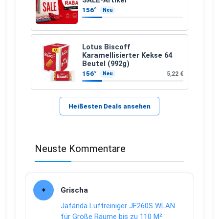
SALE-Artikel
156°
Neu
Lotus Biscoff
Karamellisierter Kekse 64
Beutel (992g)
156°
5,22 €
Neu
Heißesten Deals ansehen
Neuste Kommentare
Grischa
Jafända Luftreiniger JF260S WLAN
für Große Räume bis zu 110 M²