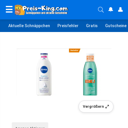
☰
🔔
👤
Aktuelle Schnäppchen
Preisfehler
Gratis
Gutscheine
Vergrößern