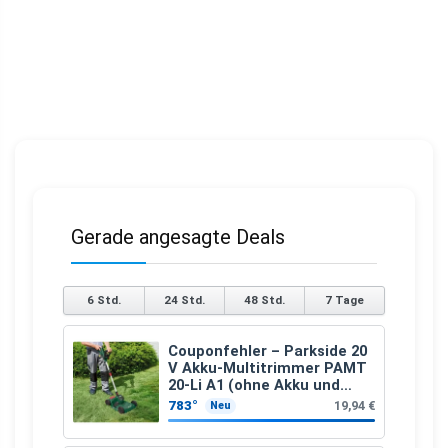
Gerade angesagte Deals
6 Std.
24 Std.
48 Std.
7 Tage
Couponfehler – Parkside 20
V Akku-Multitrimmer PAMT
20-Li A1 (ohne Akku und
Ladegerät)
783°
19,94 €
Neu