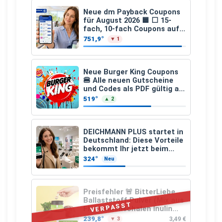
Neue dm Payback Coupons
für August 2026 🟦 ⬜ 15-
fach, 10-fach Coupons auf
den gesamten Einkauf ab 2
751,9°
▼ 1
€
Neue Burger King Coupons
🍔 Alle neuen Gutscheine
und Codes als PDF gültig ab
25.07.2026 bis 04.09.2026
519°
▲ 2
DEICHMANN PLUS startet in
Deutschland: Diese Vorteile
bekommt Ihr jetzt beim
Schuhkauf
324°
Neu
Preisfehler 🚨 BitterLiebe
Ballaststoff Pulver (Mix aus
VERPASST
Flohsamenschalen Inulin
(Präbiotika) Leinsamen &
239,8°
3,49 €
▼ 3