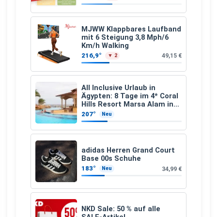
Apfelfaser)
MJWW Klappbares Laufband
mit 6 Steigung 3,8 Mph/6
Km/h Walking
216,9°
49,15 €
▼ 2
All Inclusive Urlaub in
Ägypten: 8 Tage im 4* Coral
Hills Resort Marsa Alam inkl.
Flüge ab 299 € p.P.
207°
Neu
adidas Herren Grand Court
Base 00s Schuhe
183°
34,99 €
Neu
NKD Sale: 50 % auf alle