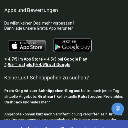
Apps und Bewertungen
Du willst keinen Deal mehr verpassen?
Dann lade unsere Gratis App herunter.
⭐
4,7/5
im App Store
⭐
4,5/5
bei Google Play
|
4,9/5
Trustpilot
⭐
4,9/5
auf Google
|
Keine Lust Schnäppchen zu suchen?
Preis King ist euer Schnäppchen-Blog
und bietet euch jeden Tag
aktuelle Angebote,
Gratisartikel
, aktuelle
Rabattcodes
, Preisfehler,
Cashback
und vieles mehr.
💬
Angebote können kurz nach Veröffentlichung vergriffen sein. Irrtümer
und Preisänderungen sind vorbehalten. Alle Preise werden vor der
Veröffentlichung redaktionell durch uns geprüft. Es besteht kein