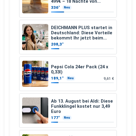
499€ – 18 Nächte von
Hamburg nach Guadeloupe
336°
Neu
DEICHMANN PLUS startet in
Deutschland: Diese Vorteile
bekommt Ihr jetzt beim
Schuhkauf
208,3°
Pepsi Cola 24er Pack (24 x
0,33l)
189,1°
9,61 €
Neu
Ab 13. August bei Aldi: Diese
Funkklingel kostet nur 3,49
Euro
177°
Neu