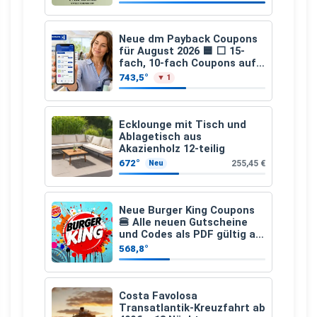
Neue dm Payback Coupons
für August 2026 🟦 ⬜ 15-
fach, 10-fach Coupons auf
den gesamten Einkauf ab 2
743,5°
▼ 1
€
Ecklounge mit Tisch und
Ablagetisch aus
Akazienholz 12-teilig
672°
255,45 €
Neu
Neue Burger King Coupons
🍔 Alle neuen Gutscheine
und Codes als PDF gültig ab
25.07.2026 bis 04.09.2026
568,8°
Costa Favolosa
Transatlantik-Kreuzfahrt ab