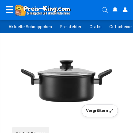
☰
🔔
👤
Aktuelle Schnäppchen
Preisfehler
Gratis
Gutscheine
Vergrößern