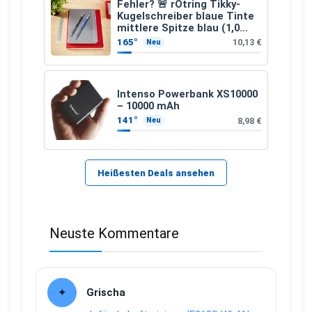
Fehler? 🚨 rOtring Tikky-
Kugelschreiber blaue Tinte
mittlere Spitze blau (1,0
mm – 12 Stück)
165°
10,13 €
Neu
Intenso Powerbank XS10000
– 10000 mAh
141°
8,98 €
Neu
Heißesten Deals ansehen
Neuste Kommentare
Grischa