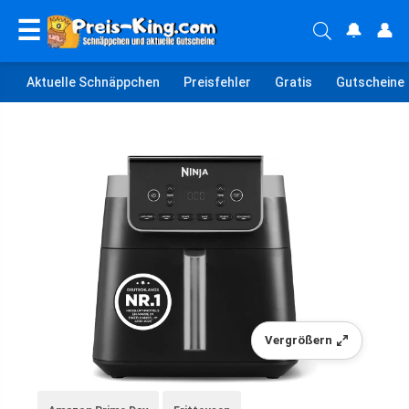
☰
🔔
👤
Aktuelle Schnäppchen
Preisfehler
Gratis
Gutscheine
Vergrößern