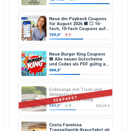
Neue dm Payback Coupons
für August 2026 🟦 ⬜ 15-
fach, 10-fach Coupons auf
den gesamten Einkauf ab 2
733,0°
▼ 1
€
Neue Burger King Coupons
🍔 Alle neuen Gutscheine
und Codes als PDF gültig ab
25.07.2026 bis 04.09.2026
664,5°
Ecklounge mit Tisch und
Ablagetisch aus
VERPASST
Akazienholz 12-teilig
586,8°
255,45 €
▲ 2
Costa Favolosa
Transatlantik-Kreuzfahrt ab