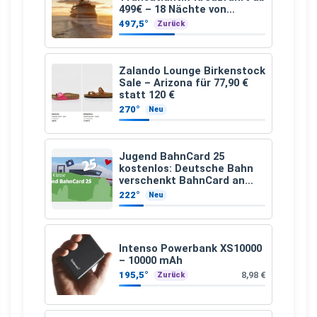
499€ – 18 Nächte von
Hamburg nach Guadeloupe
497,5°
Zurück
Zalando Lounge Birkenstock
Sale – Arizona für 77,90 €
statt 120 €
270°
Neu
Jugend BahnCard 25
kostenlos: Deutsche Bahn
verschenkt BahnCard an
Kinder und Jugendliche
222°
Neu
Intenso Powerbank XS10000
– 10000 mAh
195,5°
8,98 €
Zurück