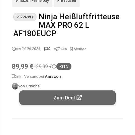
Amazon Prime Day
Fritteusen
Ninja Heißluftfritteuse
VERPASST
MAX PRO 62 L
AF180EUCP
am 24.06.2026
0
Teilen
89,99 €
129,99 €
-31%
inkl. Versand
bei
Amazon
von Grischa
Zum Deal