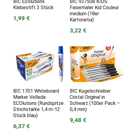
BIC Ecolutions
BIC 937508 KIDS
Klebestift 3 Stück
Fasermaler Kid Couleur
medium (18er
1,99 €
Kartonetui)
3,22 €
BIC 1701 Whiteboard
BIC Kugelschreiber
Marker Velleda
Cristal Original in
ECOlutions (Rundspitze
Schwarz (100er Pack –
Strichstärke 1,4 m-12
0,4 mm)
Stück blau)
9,48 €
6,37 €