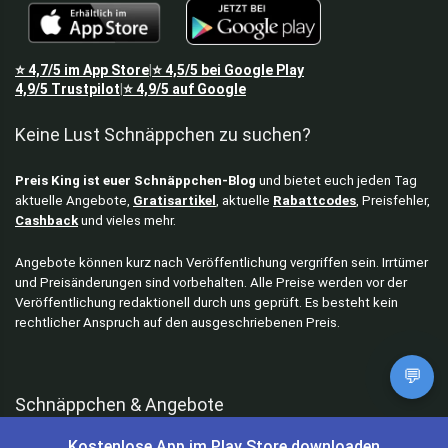
⭐
4,7/5
im App Store
⭐
4,5/5
bei Google Play
|
4,9/5
Trustpilot
⭐
4,9/5
auf Google
|
Keine Lust Schnäppchen zu suchen?
Preis King ist euer Schnäppchen-Blog
und bietet euch jeden Tag
aktuelle Angebote,
Gratisartikel
, aktuelle
Rabattcodes
, Preisfehler,
Cashback
und vieles mehr.
Angebote können kurz nach Veröffentlichung vergriffen sein. Irrtümer
und Preisänderungen sind vorbehalten. Alle Preise werden vor der
Veröffentlichung redaktionell durch uns geprüft. Es besteht kein
rechtlicher Anspruch auf den ausgeschriebenen Preis.
💬
Schnäppchen & Angebote
Kostenlose App im Play Store downloaden