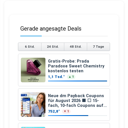
Gerade angesagte Deals
6 Std.
24 Std.
48 Std.
7 Tage
Gratis-Probe: Prada
Paradoxe Sweet Chemistry
kostenlos testen
1,1 Tsd.°
▲ 1
Neue dm Payback Coupons
für August 2026 🟦 ⬜ 15-
fach, 10-fach Coupons auf
den gesamten Einkauf ab 2
752,8°
▼ 1
€