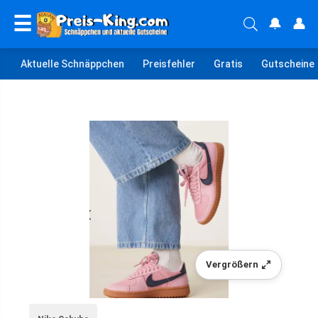
☰
🔔
👤
Aktuelle Schnäppchen
Preisfehler
Gratis
Gutscheine
Vergrößern