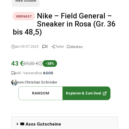
Nike Schuhe
Nike – Field General –
VERPASST
Sneaker in Rosa (Gr. 36
bis 48,5)
am 09.07.2025
0
Teilen
43 €
69,00 €
-38%
inkl. Versand
bei
ASOS
von Christian Schröder
RANDOM
Kopieren & Zum Deal
🎟️ Asos Gutscheine