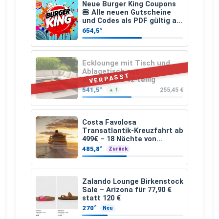
Neue Burger King Coupons
🍔 Alle neuen Gutscheine
und Codes als PDF gültig ab
25.07.2026 bis 04.09.2026
654,5°
Ecklounge mit Tisch und
Ablagetisch aus
VERPASST
Akazienholz 12-teilig
541,5°
255,45 €
▲ 1
Costa Favolosa
Transatlantik-Kreuzfahrt ab
499€ – 18 Nächte von
Hamburg nach Guadeloupe
485,8°
Zurück
Zalando Lounge Birkenstock
Sale – Arizona für 77,90 €
statt 120 €
270°
Neu