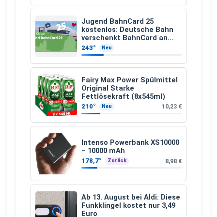
Jugend BahnCard 25
kostenlos: Deutsche Bahn
verschenkt BahnCard an
Kinder und Jugendliche
243°
Neu
Fairy Max Power Spülmittel
Original Starke
Fettlösekraft (8x545ml)
210°
10,23 €
Neu
Intenso Powerbank XS10000
– 10000 mAh
178,7°
8,98 €
Zurück
Ab 13. August bei Aldi: Diese
Funkklingel kostet nur 3,49
Euro