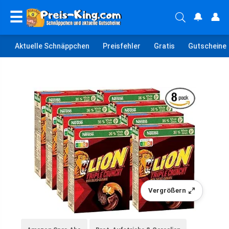
☰
🔔
👤
Aktuelle Schnäppchen
Preisfehler
Gratis
Gutscheine
Vergrößern