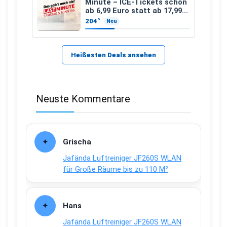
Minute – ICE-Tickets schon
ab 6,99 Euro statt ab 17,99
Euro
204°
Neu
Heißesten Deals ansehen
Neuste Kommentare
Grischa
Jafända Luftreiniger JF260S WLAN
für Große Räume bis zu 110 M²
Hans
Jafända Luftreiniger JF260S WLAN