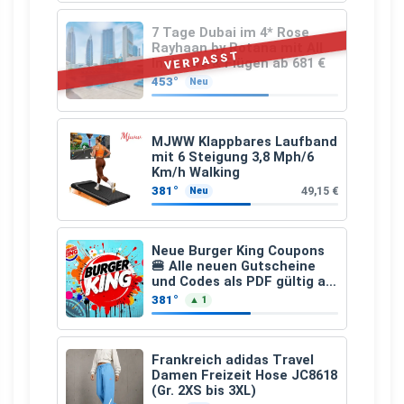
7 Tage Dubai im 4* Rose
Rayhaan by Rotana mit All
VERPASST
Inclusive & Flügen ab 681 €
453°
Neu
MJWW Klappbares Laufband
mit 6 Steigung 3,8 Mph/6
Km/h Walking
381°
49,15 €
Neu
Neue Burger King Coupons
🍔 Alle neuen Gutscheine
und Codes als PDF gültig ab
25.07.2026 bis 04.09.2026
381°
▲ 1
Frankreich adidas Travel
Damen Freizeit Hose JC8618
(Gr. 2XS bis 3XL)