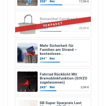
333°
17,94 €
Neu
Reisenthel Carrybag Frame
Twist Sage
VERPASST
315,1°
22,99 €
Mehr Sicherheit für
Familien am Strand –
kostenloses
Kindersuchband der DLRG
291°
Neu
Fahrrad Rücklicht Mit
Bremsblinkfunktion (StVZO
zugelassenen)
243°
5,99 €
Neu
DB Super Sparpreis Last