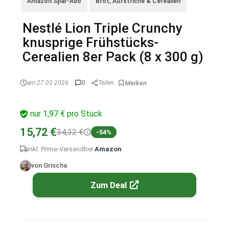
Amazon Spar-Abo
Brot, Aufstriche & Cerealien
Nestlé Lion Triple Crunchy
knusprige Frühstücks-
Cerealien 8er Pack (8 x 300 g)
am 27.03.2026
0
Teilen
nur 1,97 € pro Stück
15,72 €
34,32 €
-54%
inkl. Prime-Versand
bei
Amazon
von Grischa
Zum Deal