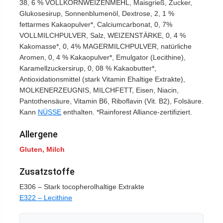
38, 6 % VOLLKORNWEIZENMEHL, Maisgrieß, Zucker,
Glukosesirup, Sonnenblumenöl, Dextrose, 2, 1 %
fettarmes Kakaopulver*, Calciumcarbonat, 0, 7%
VOLLMILCHPULVER, Salz, WEIZENSTÄRKE, 0, 4 %
Kakomasse*, 0, 4% MAGERMILCHPULVER, natürliche
Aromen, 0, 4 % Kakaopulver*, Emulgator (Lecithine),
Karamellzuckersirup, 0, 08 % Kakaobutter*,
Antioxidationsmittel (stark Vitamin Ehaltige Extrakte),
MOLKENERZEUGNIS, MILCHFETT, Eisen, Niacin,
Pantothensäure, Vitamin B6, Riboflavin (Vit. B2), Folsäure.
Kann
NÜSSE
enthalten. *Rainforest Alliance-zertifiziert.
Allergene
Gluten, Milch
Zusatzstoffe
E306 – Stark tocopherolhaltige Extrakte
E322 – Lecithine