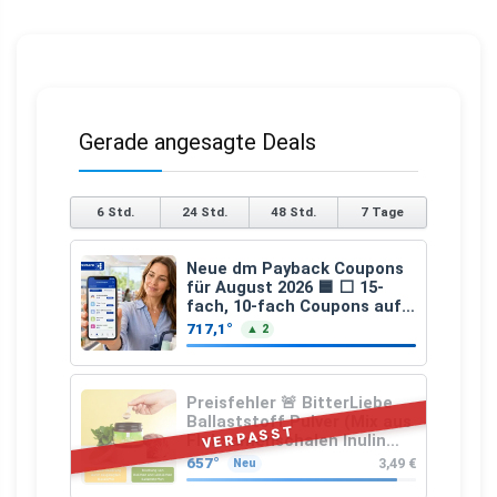
Gerade angesagte Deals
6 Std.
24 Std.
48 Std.
7 Tage
Neue dm Payback Coupons
für August 2026 🟦 ⬜ 15-
fach, 10-fach Coupons auf
den gesamten Einkauf ab 2
717,1°
▲ 2
€
Preisfehler 🚨 BitterLiebe
Ballaststoff Pulver (Mix aus
VERPASST
Flohsamenschalen Inulin
(Präbiotika) Leinsamen &
657°
3,49 €
Neu
Apfelfaser)