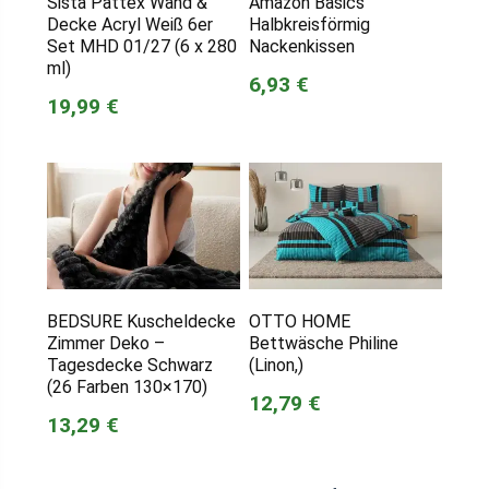
Sista Pattex Wand &
Amazon Basics
Decke Acryl Weiß 6er
Halbkreisförmig
Set MHD 01/27 (6 x 280
Nackenkissen
ml)
6,93 €
19,99 €
BEDSURE Kuscheldecke
OTTO HOME
Zimmer Deko –
Bettwäsche Philine
Tagesdecke Schwarz
(Linon,)
(26 Farben 130×170)
12,79 €
13,29 €