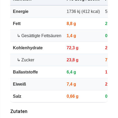
Energie
1736 kj (412 kcal)
521 kj 
Fett
8,8 g
2,64 g
↳ Gesättigte Fettsäuren
1,4 g
0,42 g
Kohlenhydrate
72,3 g
21,7 g
↳ Zucker
23,8 g
7,14 g
Ballaststoffe
6,4 g
1,92 g
Eiweiß
7,4 g
2,22 g
Salz
0,66 g
0,198 
Zutaten