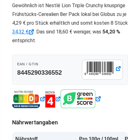
Gewöhnlich ist Nestlé Lion Triple Crunchy knusprige
Frühstücks-Cerealien 8er Pack lokal bei Globus zu je
4,29 € pro Stück erhältlich und somit kosten 8 Stück
34,32 €
. Das sind 18,60 € weniger, was
54,20 %
entspricht.
EAN / GTIN
8445290336552
Nährwertangaben
Nährstoff
Pro 100g / 100ml
Pro Po