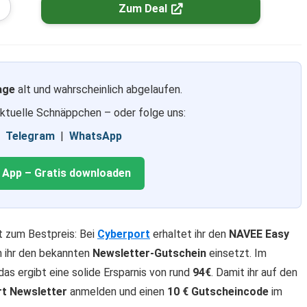
Zum Deal
age
alt und wahrscheinlich abgelaufen.
aktuelle Schnäppchen – oder folge uns:
|
Telegram
|
WhatsApp
g App – Gratis downloaden
t zum Bestpreis: Bei
Cyberport
erhaltet ihr den
NAVEE Easy
n ihr den bekannten
Newsletter-Gutschein
einsetzt. Im
 das ergibt eine solide Ersparnis von rund
94€
. Damit ihr auf den
rt Newsletter
anmelden und einen
10 € Gutscheincode
im