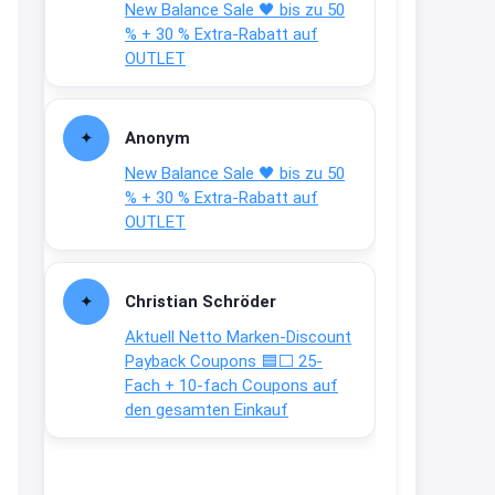
New Balance Sale 🖤 bis zu 50
Text weiter unten
% + 30 % Extra-Rabatt auf
shop.bioeg.de/aufkleber-
OUTLET
achtun...
2:24
Anonym
↩
New Balance Sale 🖤 bis zu 50
Joachim
% + 30 % Extra-Rabatt auf
OUTLET
Gratis personalisierte 7-Tage
Ration Micronährstoffe/ Vitamine
www.dunatura.com/free-trial...
Christian Schröder
2:28
Aktuell Netto Marken-Discount
↩
Payback Coupons 🟦⬜ 25-
Fach + 10-fach Coupons auf
Joachim
den gesamten Einkauf
Gratis 11 versch. Orthomol
Proben
www.orthomol.com/de-
de/service...