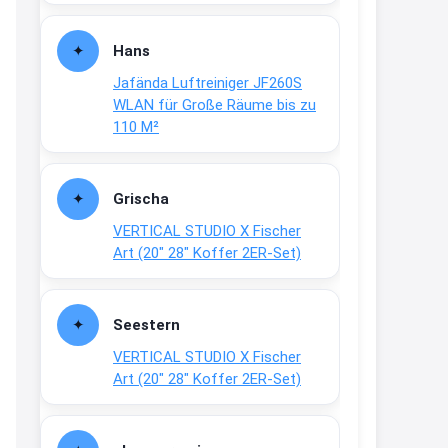
Fielmann-Blinkis mehr / wurde
dauerhaft eingestellt
Hans
www.fielmann-
Jafända Luftreiniger JF260S
group.com/blinkis...
WLAN für Große Räume bis zu
13:44
110 M²
↩
Christian Schröder
Grischa
@Joachim Moin Joachim, schön
VERTICAL STUDIO X Fischer
dich zu sehen, alles gut?
Art (20″ 28″ Koffer 2ER-Set)
15:01
↩
Seestern
Joachim
VERTICAL STUDIO X Fischer
An 01.08. / Sensodyne Rabatt 3€
Art (20″ 28″ Koffer 2ER-Set)
/ max. 15.000
www.erlebe-
haleon.de/#aktuelle...