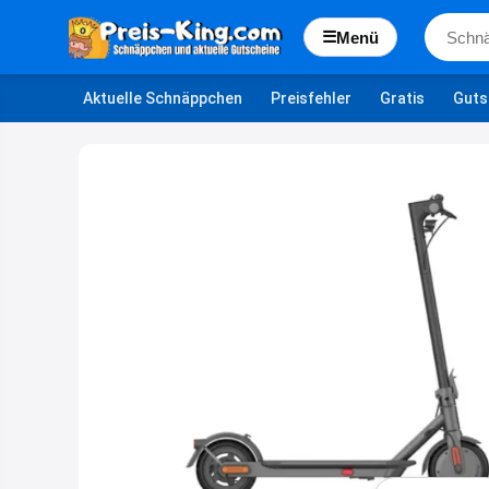
☰
Menü
Aktuelle Schnäppchen
Preisfehler
Gratis
Guts