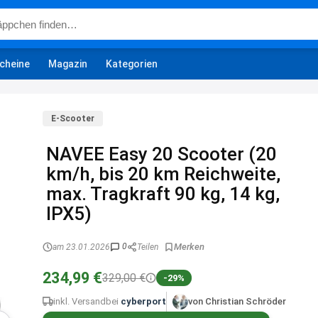
cheine
Magazin
Kategorien
E-Scooter
NAVEE Easy 20 Scooter (20
km/h, bis 20 km Reichweite,
max. Tragkraft 90 kg, 14 kg,
IPX5)
0
am 23.01.2026
Teilen
234,99 €
329,00 €
-29%
inkl. Versand
bei
cyberport
von Christian Schröder