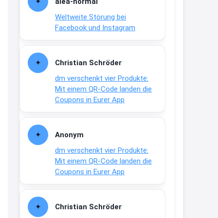
alea-normai
21:27
Weltweite Störung bei
↩
Facebook und Instagram
Joachim
Gratis medizinische Zahncreme
Christian Schröder
www.meineapotheke.de/
dm verschenkt vier Produkte:
2:19
Mit einem QR-Code landen die
↩
Coupons in Eurer App
Joachim
Gratis Lindani Lineal
Anonym
www.linda.de/vorteile/coupons/...
dm verschenkt vier Produkte:
2:21
Mit einem QR-Code landen die
↩
Coupons in Eurer App
Joachim
Gratis Hitzewarn-Aufkleber /
Christian Schröder
verfärbt sich ab 28 Grad /siehe