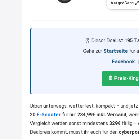
Vergrößern
⏰ Dieser Deal ist
195 T
Gehe zur
Startseite
für 
Facebook
🤴 Preis-Kin
Urban unterwegs, wetterfest, kompakt – und jetz
20
E-Scooter
für nur
234,99€ inkl. Versand
, wen
Vergleich werden sonst mindestens
329€
fällig –
Dealpreis kommt, müsst ihr euch für den
cyberpo