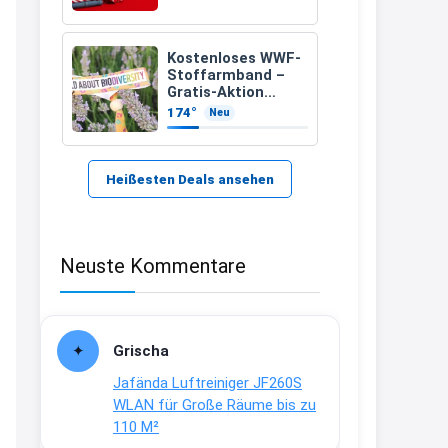
21:37
↩
Kostenloses WWF-
Stoffarmband –
Kerstin
Gratis-Aktion
inklusive Versand
174°
Neu
Bei EDEKA
21:37
↩
Heißesten Deals ansehen
Joachim
Haribo Roadshow / 100 Orte / ab
Neuste Kommentare
29.07
www.haribo.com/de-
de/aktuelles...
13:04
Grischa
↩
Jafända Luftreiniger JF260S
Joachim
WLAN für Große Räume bis zu
110 M²
Ab diesem Jahr gibt es keine