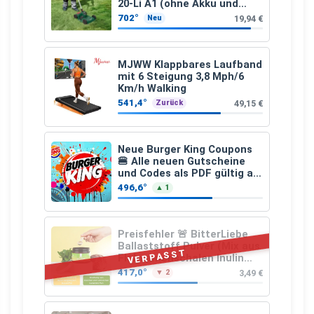
20-Li A1 (ohne Akku und
Ladegerät)
702°
19,94 €
Neu
MJWW Klappbares Laufband
mit 6 Steigung 3,8 Mph/6
Km/h Walking
541,4°
49,15 €
Zurück
Neue Burger King Coupons
🍔 Alle neuen Gutscheine
und Codes als PDF gültig ab
25.07.2026 bis 04.09.2026
496,6°
▲ 1
Preisfehler 🚨 BitterLiebe
Ballaststoff Pulver (Mix aus
VERPASST
Flohsamenschalen Inulin
(Präbiotika) Leinsamen &
417,0°
3,49 €
▼ 2
Apfelfaser)