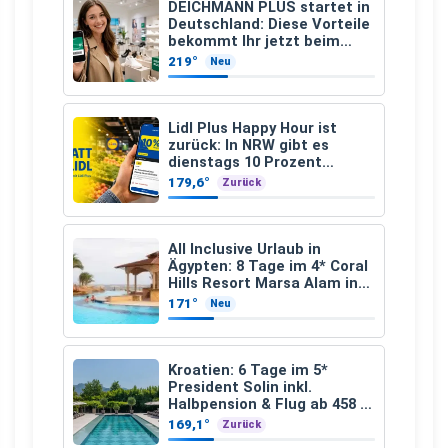
DEICHMANN PLUS startet in
Deutschland: Diese Vorteile
bekommt Ihr jetzt beim
Schuhkauf
219°
Neu
Lidl Plus Happy Hour ist
zurück: In NRW gibt es
dienstags 10 Prozent
Rabatt
179,6°
Zurück
All Inclusive Urlaub in
Ägypten: 8 Tage im 4* Coral
Hills Resort Marsa Alam inkl.
Flüge ab 299 € p.P.
171°
Neu
Kroatien: 6 Tage im 5*
President Solin inkl.
Halbpension & Flug ab 458 €
pro Person
169,1°
Zurück