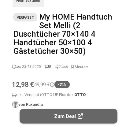
Heimtextilien
My HOME Handtuch
VERPASST
Set Melli (2
Duschtücher 70×140 4
Handtücher 50×100 4
Gästetücher 30×50)
am 23.11.2025
0
Teilen
12,98 €
49,99 €
-74%
inkl. Versand (OTTO UP Plus)
bei
OTTO
von Ruxandra
Zum Deal