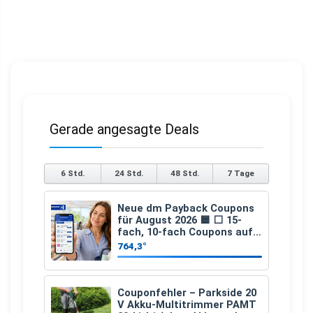
Gerade angesagte Deals
6 Std.
24 Std.
48 Std.
7 Tage
Neue dm Payback Coupons
für August 2026 🟦 ⬜ 15-
fach, 10-fach Coupons auf
den gesamten Einkauf ab 2
764,3°
€
Couponfehler – Parkside 20
V Akku-Multitrimmer PAMT