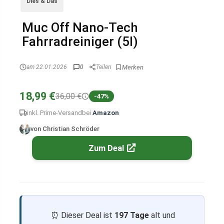
Dies & Das
Muc Off Nano-Tech
Fahrradreiniger (5l)
am 22.01.2026
0
Teilen
18,99 €
36,00 €
-47%
inkl. Prime-Versand
bei
Amazon
von Christian Schröder
Zum Deal
⏰ Dieser Deal ist
197 Tage
alt und