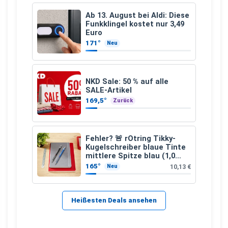
Ab 13. August bei Aldi: Diese
Funkklingel kostet nur 3,49
Euro
171°
Neu
NKD Sale: 50 % auf alle
SALE-Artikel
169,5°
Zurück
Fehler? 🚨 rOtring Tikky-
Kugelschreiber blaue Tinte
mittlere Spitze blau (1,0
mm – 12 Stück)
165°
10,13 €
Neu
Heißesten Deals ansehen