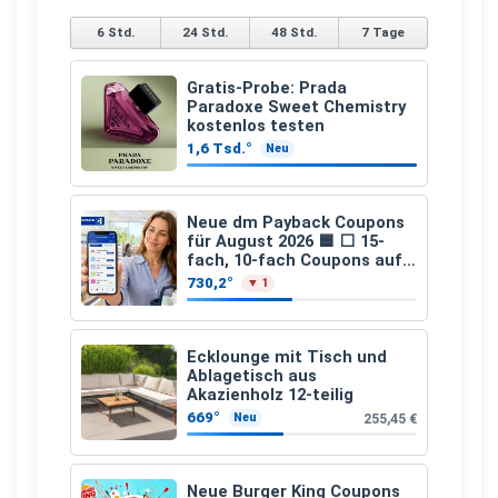
6 Std.
24 Std.
48 Std.
7 Tage
Gratis-Probe: Prada
Paradoxe Sweet Chemistry
kostenlos testen
1,6 Tsd.°
Neu
Neue dm Payback Coupons
für August 2026 🟦 ⬜ 15-
fach, 10-fach Coupons auf
den gesamten Einkauf ab 2
730,2°
▼ 1
€
Ecklounge mit Tisch und
Ablagetisch aus
Akazienholz 12-teilig
669°
255,45 €
Neu
Neue Burger King Coupons