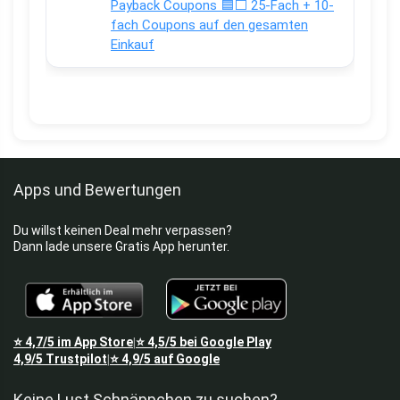
Payback Coupons 🟦⬜ 25-Fach + 10-
fach Coupons auf den gesamten
Einkauf
Apps und Bewertungen
Du willst keinen Deal mehr verpassen?
Dann lade unsere Gratis App herunter.
⭐
4,7/5
im App Store
⭐
4,5/5
bei Google Play
|
4,9/5
Trustpilot
⭐
4,9/5
auf Google
|
Keine Lust Schnäppchen zu suchen?