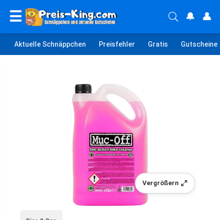
☰
🔔
👤
Aktuelle Schnäppchen
Preisfehler
Gratis
Gutscheine
Vergrößern