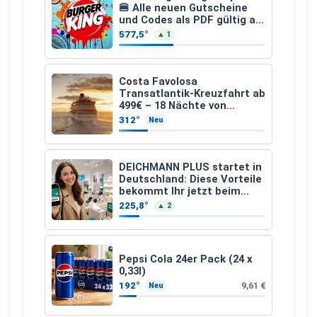
🍔 Alle neuen Gutscheine
und Codes als PDF gültig ab
25.07.2026 bis 04.09.2026
577,5°
▲ 1
Costa Favolosa
Transatlantik-Kreuzfahrt ab
499€ – 18 Nächte von
Hamburg nach Guadeloupe
312°
Neu
DEICHMANN PLUS startet in
Deutschland: Diese Vorteile
bekommt Ihr jetzt beim
Schuhkauf
225,8°
▲ 2
Pepsi Cola 24er Pack (24 x
0,33l)
192°
9,61 €
Neu