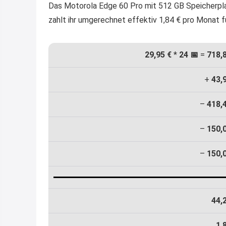
Das Motorola Edge 60 Pro mit 512 GB Speicherpla
zahlt ihr umgerechnet effektiv 1,84 € pro Monat f
29,95 €
*
24 📅
=
718,
+
43,
–
418,
–
150,
–
150,
44,
1,