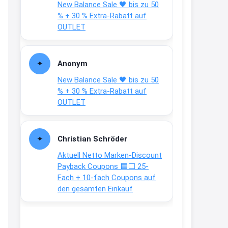
New Balance Sale 🖤 bis zu 50
Text weiter unten
% + 30 % Extra-Rabatt auf
shop.bioeg.de/aufkleber-
OUTLET
achtun...
2:24
Anonym
↩
New Balance Sale 🖤 bis zu 50
Joachim
% + 30 % Extra-Rabatt auf
OUTLET
Gratis personalisierte 7-Tage
Ration Micronährstoffe/ Vitamine
www.dunatura.com/free-trial...
Christian Schröder
2:28
Aktuell Netto Marken-Discount
↩
Payback Coupons 🟦⬜ 25-
Fach + 10-fach Coupons auf
Joachim
den gesamten Einkauf
Gratis 11 versch. Orthomol
Proben
www.orthomol.com/de-
de/service...