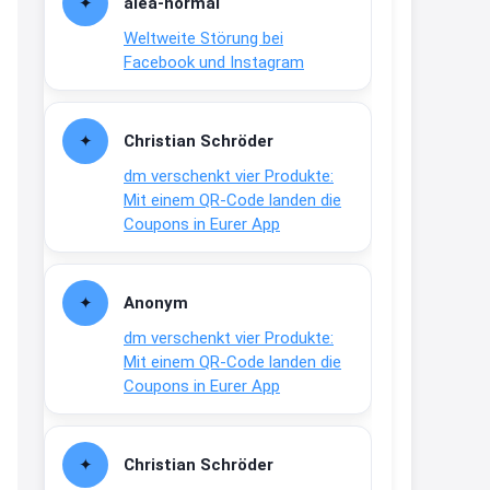
alea-normai
21:27
Weltweite Störung bei
↩
Facebook und Instagram
Joachim
Gratis medizinische Zahncreme
Christian Schröder
www.meineapotheke.de/
dm verschenkt vier Produkte:
2:19
Mit einem QR-Code landen die
↩
Coupons in Eurer App
Joachim
Gratis Lindani Lineal
Anonym
www.linda.de/vorteile/coupons/...
dm verschenkt vier Produkte:
2:21
Mit einem QR-Code landen die
↩
Coupons in Eurer App
Joachim
Gratis Hitzewarn-Aufkleber /
Christian Schröder
verfärbt sich ab 28 Grad /siehe