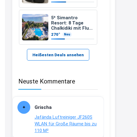
einem besonderen
Vorteil
21:37
↩
5* Simantro
Resort: 8 Tage
Kerstin
Chalkidiki mit Flug
& Frühstück für
270°
Neu
Bei EDEKA
389 €
21:37
↩
Heißesten Deals ansehen
Joachim
Haribo Roadshow / 100 Orte / ab
Neuste Kommentare
29.07
www.haribo.com/de-
de/aktuelles...
13:04
Grischa
↩
Jafända Luftreiniger JF260S
Joachim
WLAN für Große Räume bis zu
110 M²
Ab diesem Jahr gibt es keine