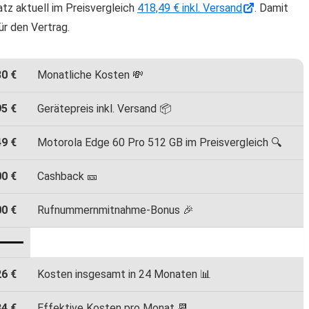
tz aktuell im Preisvergleich
418,49 € inkl. Versand
. Damit
ür den Vertrag.
80 €
Monatliche Kosten 💸
95 €
Gerätepreis inkl. Versand 📦
49 €
Motorola Edge 60 Pro 512 GB im Preisvergleich 🔍
00 €
Cashback 🎫
00 €
Rufnummernmitnahme-Bonus 🎉
26 €
Kosten insgesamt in 24 Monaten 📊
84 €
Effektive Kosten pro Monat 📆