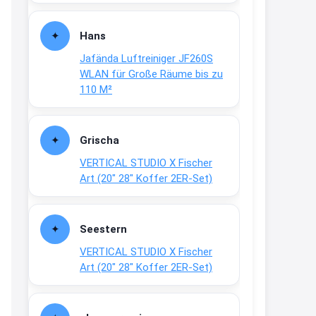
Fielmann-Blinkis mehr / wurde
dauerhaft eingestellt
Hans
www.fielmann-
Jafända Luftreiniger JF260S
group.com/blinkis...
WLAN für Große Räume bis zu
13:44
110 M²
↩
Christian Schröder
Grischa
@Joachim Moin Joachim, schön
VERTICAL STUDIO X Fischer
dich zu sehen, alles gut?
Art (20″ 28″ Koffer 2ER-Set)
15:01
↩
Seestern
Joachim
VERTICAL STUDIO X Fischer
An 01.08. / Sensodyne Rabatt 3€
Art (20″ 28″ Koffer 2ER-Set)
/ max. 15.000
www.erlebe-
haleon.de/#aktuelle...