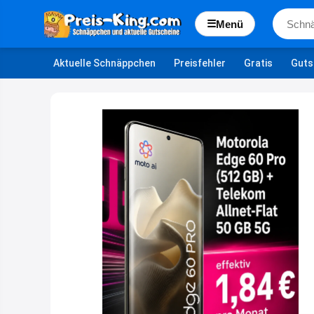
☰
Menü
Aktuelle Schnäppchen
Preisfehler
Gratis
Guts