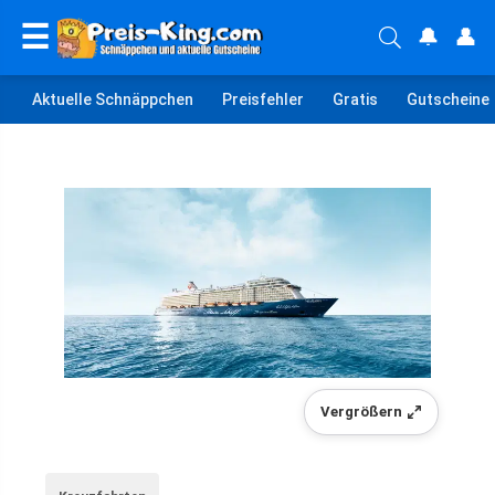
☰
🔔
👤
Aktuelle Schnäppchen
Preisfehler
Gratis
Gutscheine
Vergrößern