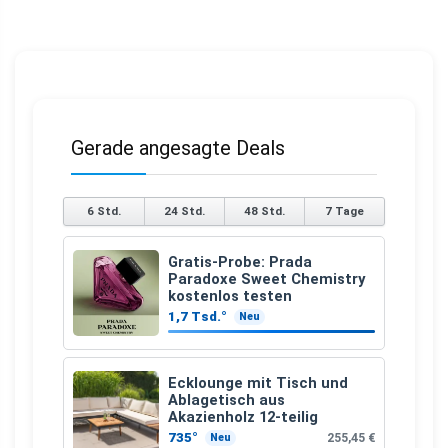
Gerade angesagte Deals
6 Std.
24 Std.
48 Std.
7 Tage
Gratis-Probe: Prada
Paradoxe Sweet Chemistry
kostenlos testen
1,7 Tsd.°
Neu
Ecklounge mit Tisch und
Ablagetisch aus
Akazienholz 12-teilig
735°
255,45 €
Neu