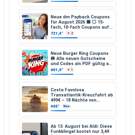
Neue dm Payback Coupons
für August 2026 🟦 ⬜ 15-
fach, 10-fach Coupons auf
den gesamten Einkauf ab 2
721,4°
▼ 2
€
Neue Burger King Coupons
🍔 Alle neuen Gutscheine
und Codes als PDF gültig ab
25.07.2026 bis 04.09.2026
601,0°
▼ 1
Costa Favolosa
Transatlantik-Kreuzfahrt ab
499€ – 18 Nächte von
Hamburg nach Guadeloupe
405°
Neu
Ab 13. August bei Aldi: Diese
Funkklingel kostet nur 3,49