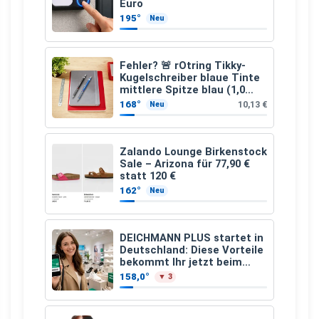
Euro
195°
Neu
Fehler? 🚨 rOtring Tikky-
Kugelschreiber blaue Tinte
mittlere Spitze blau (1,0
mm – 12 Stück)
168°
10,13 €
Neu
Zalando Lounge Birkenstock
Sale – Arizona für 77,90 €
statt 120 €
162°
Neu
DEICHMANN PLUS startet in
Deutschland: Diese Vorteile
bekommt Ihr jetzt beim
Schuhkauf
158,0°
▼ 3