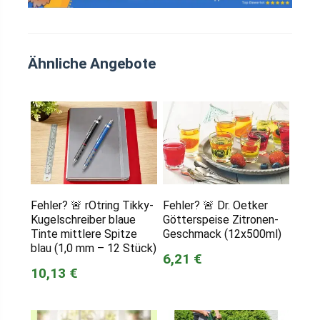
Ähnliche Angebote
Fehler? 🚨 rOtring Tikky-
Fehler? 🚨 Dr. Oetker
Kugelschreiber blaue
Götterspeise Zitronen-
Tinte mittlere Spitze
Geschmack (12x500ml)
blau (1,0 mm – 12 Stück)
6,21 €
10,13 €