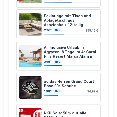
Ecklounge mit Tisch und
Ablagetisch aus
Akazienholz 12-teilig
276°
255,45 €
Neu
All Inclusive Urlaub in
Ägypten: 8 Tage im 4* Coral
Hills Resort Marsa Alam inkl.
Flüge ab 299 € p.P.
246°
Neu
adidas Herren Grand Court
Base 00s Schuhe
198°
34,99 €
Neu
NKD Sale: 50 % auf alle