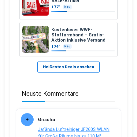
SALE-Artikel
177°
Neu
Kostenloses WWF-
Stoffarmband – Gratis-
Aktion inklusive Versand
174°
Neu
Heißesten Deals ansehen
Neuste Kommentare
Grischa
Jafända Luftreiniger JF260S WLAN
für Große Räume bis zu 110 M²