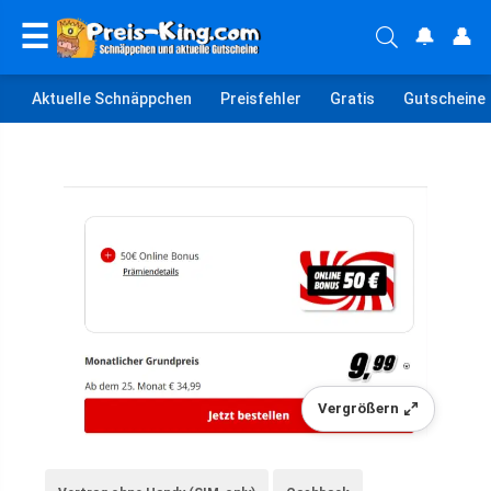
☰
🔔
👤
Aktuelle Schnäppchen
Preisfehler
Gratis
Gutscheine
Vergrößern