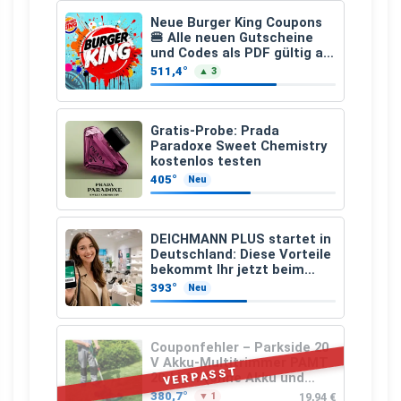
Neue Burger King Coupons
🍔 Alle neuen Gutscheine
und Codes als PDF gültig ab
25.07.2026 bis 04.09.2026
511,4°
▲ 3
Gratis-Probe: Prada
Paradoxe Sweet Chemistry
kostenlos testen
405°
Neu
DEICHMANN PLUS startet in
Deutschland: Diese Vorteile
bekommt Ihr jetzt beim
Schuhkauf
393°
Neu
Couponfehler – Parkside 20
V Akku-Multitrimmer PAMT
VERPASST
20-Li A1 (ohne Akku und
Ladegerät)
380,7°
19,94 €
▼ 1