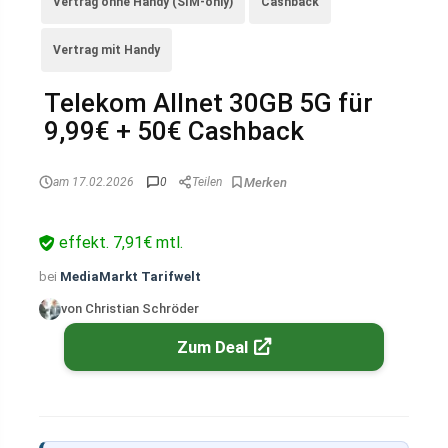
Vertrag ohne Handy (SIM-only)
Cashback
Vertrag mit Handy
Telekom Allnet 30GB 5G für
9,99€ + 50€ Cashback
am 17.02.2026
0
Teilen
effekt. 7,91€ mtl.
bei
MediaMarkt Tarifwelt
von Christian Schröder
Zum Deal