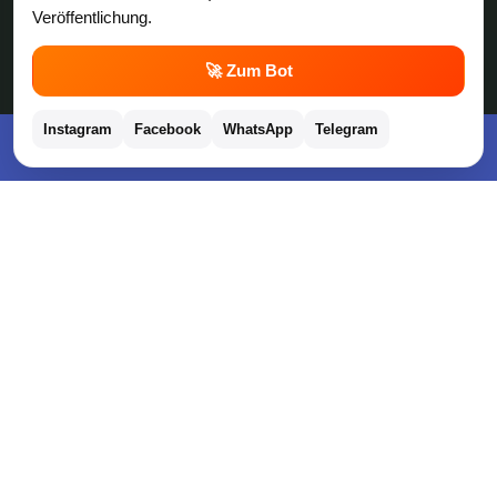
Veröffentlichung.
Coupons & Gutscheine
💬
🚀 Zum Bot
DM Payback Coupons
Instagram
Facebook
WhatsApp
Telegram
Aral Payback Coupons
Kostenlose App im Play Store downloaden
Edeka Payback Coupon
Burger King Gutscheine
Preisfehler, Gratisartikel, Cashback & Events
Preisfehler aktuell
Gratisartikel