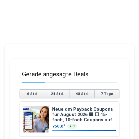
Gerade angesagte Deals
6 Std.
24 Std.
48 Std.
7 Tage
Neue dm Payback Coupons
für August 2026 🟦 ⬜ 15-
fach, 10-fach Coupons auf
den gesamten Einkauf ab 2
750,6°
▲ 1
€