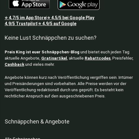
⭐
4,7/5
im App Store
⭐
4,5/5
bei Google Play
|
4,9/5
Trustpilot
⭐
4,9/5
auf Google
|
Keine Lust Schnäppchen zu suchen?
Preis King ist euer Schnäppchen-Blog
und bietet euch jeden Tag
aktuelle Angebote,
Gratisartikel
, aktuelle
Rabattcodes
, Preisfehler,
Cashback
und vieles mehr.
Angebote können kurz nach Veröffentlichung vergriffen sein. Irrtümer
und Preisänderungen sind vorbehalten. Alle Preise werden vor der
Veröffentlichung redaktionell durch uns geprüft. Es besteht kein
rechtlicher Anspruch auf den ausgeschriebenen Preis.
Schnäppchen & Angebote