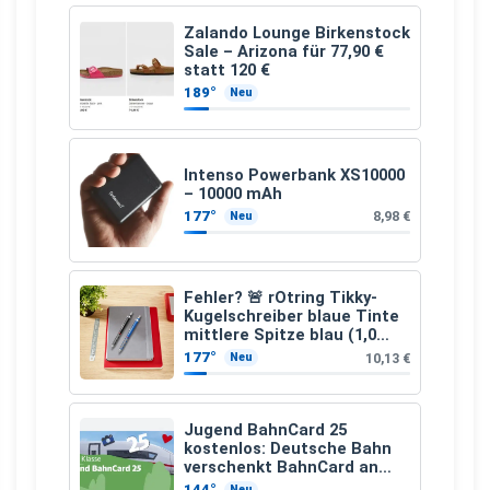
Zalando Lounge Birkenstock
Sale – Arizona für 77,90 €
statt 120 €
189°
Neu
Intenso Powerbank XS10000
– 10000 mAh
177°
8,98 €
Neu
Fehler? 🚨 rOtring Tikky-
Kugelschreiber blaue Tinte
mittlere Spitze blau (1,0
mm – 12 Stück)
177°
10,13 €
Neu
Jugend BahnCard 25
kostenlos: Deutsche Bahn
verschenkt BahnCard an
Kinder und Jugendliche
144°
Neu