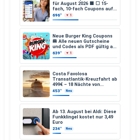
für August 2026 🟦 ⬜ 15-
fach, 10-fach Coupons auf
den gesamten Einkauf ab 2
696°
▼ 1
€
Neue Burger King Coupons
🍔 Alle neuen Gutscheine
und Codes als PDF gültig ab
25.07.2026 bis 04.09.2026
639°
▼ 1
Costa Favolosa
Transatlantik-Kreuzfahrt ab
499€ – 18 Nächte von
Hamburg nach Guadeloupe
453°
Neu
Ab 13. August bei Aldi: Diese
Funkklingel kostet nur 3,49
Euro
234°
Neu