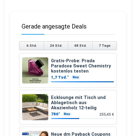
Gerade angesagte Deals
6 Std.
24 Std.
48 Std.
7 Tage
Gratis-Probe: Prada
Paradoxe Sweet Chemistry
kostenlos testen
1,7 Tsd.°
Neu
Ecklounge mit Tisch und
Ablagetisch aus
Akazienholz 12-teilig
786°
255,45 €
Neu
Neue dm Payback Coupons