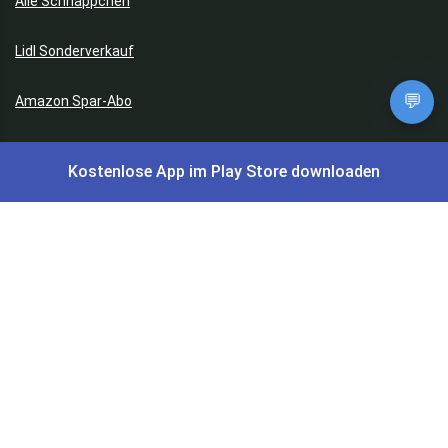
Alle Schnäppchen
Lidl Sonderverkauf
💬
Amazon Spar-Abo
Amazon Angebote
Kostenlose App im Play Store downloaden
AOK Gratisgeschenke
Gutscheine, Coupons & Payback
Coupons & Gutscheine
DM Payback Coupons
Aral Payback Coupons