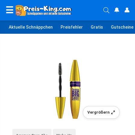
☰
🔔
👤
Aktuelle Schnäppchen
Preisfehler
Gratis
Gutscheine
Vergrößern