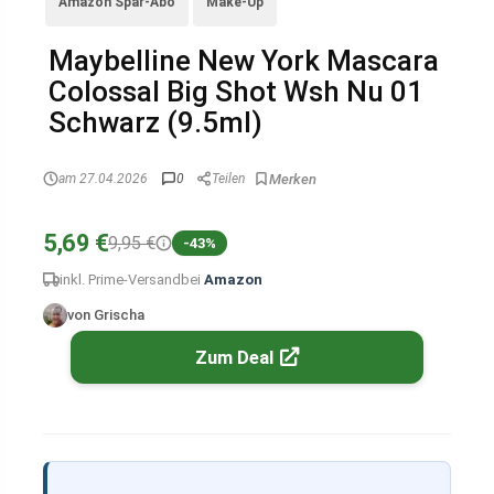
Amazon Spar-Abo
Make-Up
Maybelline New York Mascara
Colossal Big Shot Wsh Nu 01
Schwarz (9.5ml)
am 27.04.2026
0
Teilen
5,69 €
9,95 €
-43%
inkl. Prime-Versand
bei
Amazon
von Grischa
Zum Deal