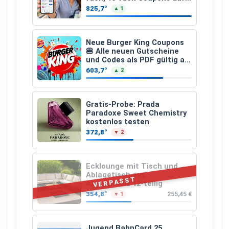
den gesamten Einkauf ab 2
825,7°
▲ 1
€
Neue Burger King Coupons
🍔 Alle neuen Gutscheine
und Codes als PDF gültig ab
25.07.2026 bis 04.09.2026
603,7°
▲ 2
Gratis-Probe: Prada
Paradoxe Sweet Chemistry
kostenlos testen
372,8°
▼ 2
Ecklounge mit Tisch und
Ablagetisch aus
VERPASST
Akazienholz 12-teilig
354,8°
255,45 €
▼ 1
Jugend BahnCard 25