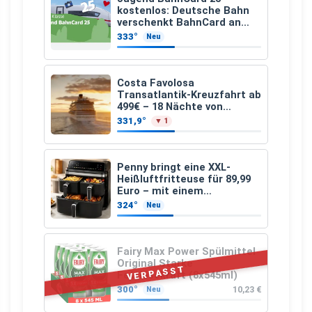
kostenlos: Deutsche Bahn
verschenkt BahnCard an
Kinder und Jugendliche
333°
Neu
Costa Favolosa
Transatlantik-Kreuzfahrt ab
499€ – 18 Nächte von
Hamburg nach Guadeloupe
331,9°
▼ 1
Penny bringt eine XXL-
Heißluftfritteuse für 89,99
Euro – mit einem
besonderen Vorteil
324°
Neu
Fairy Max Power Spülmittel
Original Starke
VERPASST
Fettlösekraft (8x545ml)
300°
10,23 €
Neu