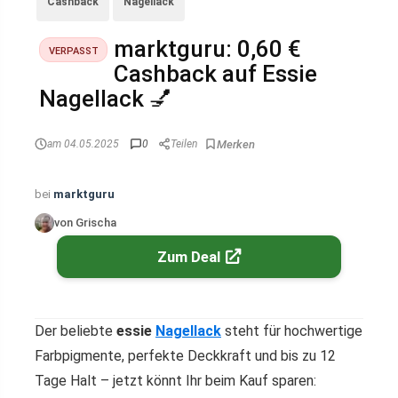
Cashback
Nagellack
marktguru: 0,60 €
VERPASST
Cashback auf Essie
Nagellack 💅
am 04.05.2025
0
Teilen
bei
marktguru
von Grischa
Zum Deal
Der beliebte
essie
Nagellack
steht für hochwertige
Farbpigmente, perfekte Deckkraft und bis zu 12
Tage Halt – jetzt könnt Ihr beim Kauf sparen: