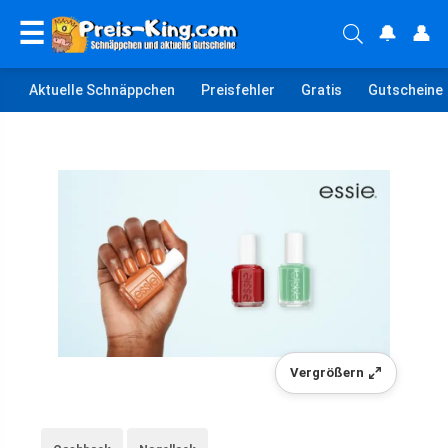
☰
🔔
👤
Aktuelle Schnäppchen
Preisfehler
Gratis
Gutscheine
Vergrößern