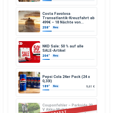
Costa Favolosa
Transatlantik-Kreuzfahrt ab
499€ – 18 Nächte von
Hamburg nach Guadeloupe
258°
Neu
NKD Sale: 50 % auf alle
SALE-Artikel
204°
Neu
Pepsi Cola 24er Pack (24 x
0,33l)
189°
9,61 €
Neu
Couponfehler – Parkside 20
V Akku-Multitrimmer PAMT