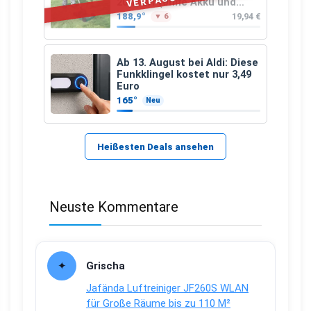
VERPASST
20-Li A1 (ohne Akku und
Ladegerät)
188,9°
19,94 €
▼ 6
Ab 13. August bei Aldi: Diese
Funkklingel kostet nur 3,49
Euro
165°
Neu
Heißesten Deals ansehen
Neuste Kommentare
Grischa
Jafända Luftreiniger JF260S WLAN
für Große Räume bis zu 110 M²