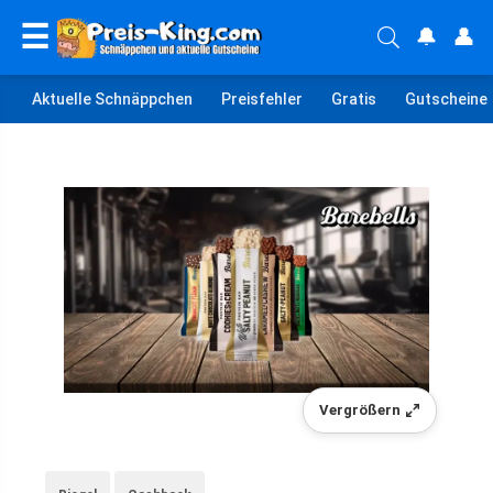
☰
🔔
👤
Aktuelle Schnäppchen
Preisfehler
Gratis
Gutscheine
Vergrößern