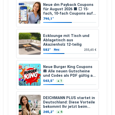
Neue dm Payback Coupons
für August 2026 🟦 ⬜ 15-
fach, 10-fach Coupons auf
den gesamten Einkauf ab 2
790,1°
€
Ecklounge mit Tisch und
Ablagetisch aus
Akazienholz 12-teilig
582°
255,45 €
Neu
Neue Burger King Coupons
🍔 Alle neuen Gutscheine
und Codes als PDF gültig ab
25.07.2026 bis 04.09.2026
563,5°
▲ 1
DEICHMANN PLUS startet in
Deutschland: Diese Vorteile
bekommt Ihr jetzt beim
Schuhkauf
265,2°
▲ 6