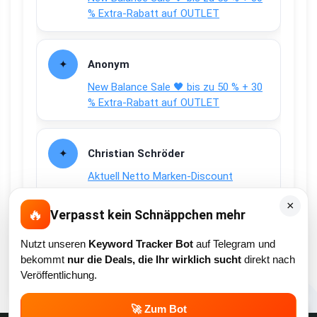
% Extra-Rabatt auf OUTLET
Anonym
New Balance Sale 🖤 bis zu 50 % + 30
% Extra-Rabatt auf OUTLET
Christian Schröder
Aktuell Netto Marken-Discount
Payback Coupons 🟦⬜ 25-Fach + 10-
×
fach Coupons auf den gesamten
🔥
Verpasst kein Schnäppchen mehr
Einkauf
Nutzt unseren
Keyword Tracker Bot
auf Telegram und
bekommt
nur die Deals, die Ihr wirklich sucht
direkt nach
Veröffentlichung.
💬
🚀 Zum Bot