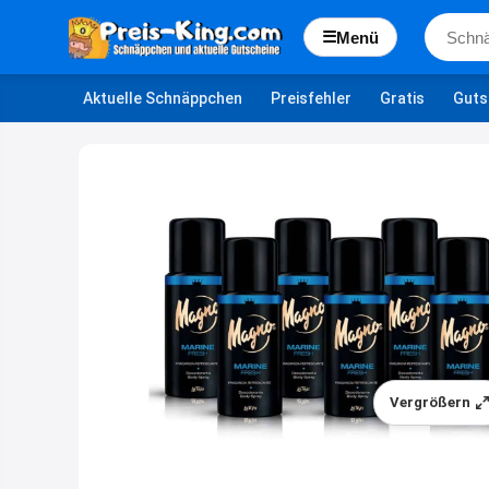
☰
Menü
Aktuelle Schnäppchen
Preisfehler
Gratis
Guts
Vergrößern