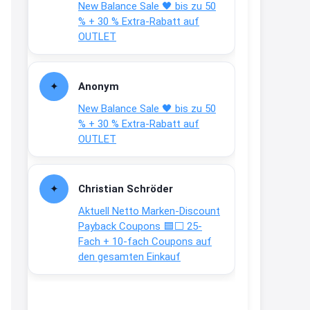
New Balance Sale 🖤 bis zu 50
Text weiter unten
% + 30 % Extra-Rabatt auf
shop.bioeg.de/aufkleber-
OUTLET
achtun...
2:24
Anonym
↩
New Balance Sale 🖤 bis zu 50
Joachim
% + 30 % Extra-Rabatt auf
OUTLET
Gratis personalisierte 7-Tage
Ration Micronährstoffe/ Vitamine
www.dunatura.com/free-trial...
Christian Schröder
2:28
Aktuell Netto Marken-Discount
↩
Payback Coupons 🟦⬜ 25-
Fach + 10-fach Coupons auf
Joachim
den gesamten Einkauf
Gratis 11 versch. Orthomol
Proben
www.orthomol.com/de-
de/service...