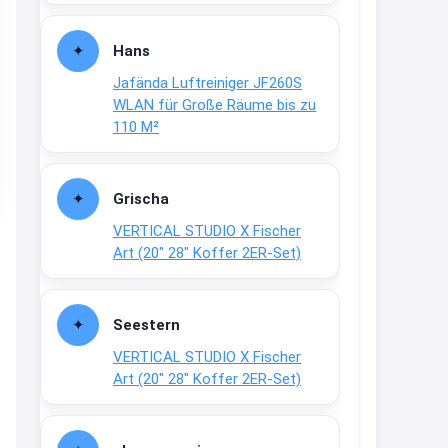
Fielmann-Blinkis mehr / wurde
dauerhaft eingestellt
Hans
www.fielmann-
Jafända Luftreiniger JF260S
group.com/blinkis...
WLAN für Große Räume bis zu
13:44
110 M²
↩
Christian Schröder
Grischa
@Joachim Moin Joachim, schön
VERTICAL STUDIO X Fischer
dich zu sehen, alles gut?
Art (20″ 28″ Koffer 2ER-Set)
15:01
↩
Seestern
Joachim
VERTICAL STUDIO X Fischer
An 01.08. / Sensodyne Rabatt 3€
Art (20″ 28″ Koffer 2ER-Set)
/ max. 15.000
www.erlebe-
haleon.de/#aktuelle...