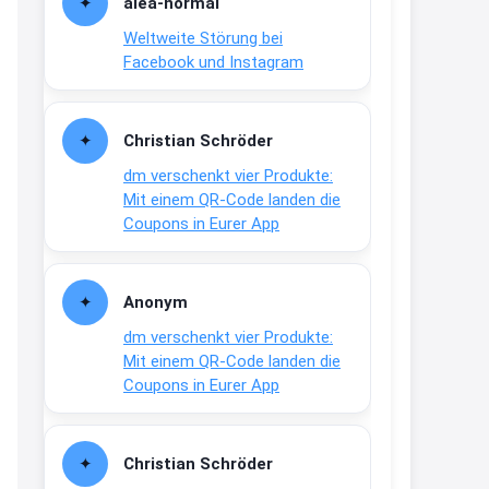
alea-normai
21:27
Weltweite Störung bei
↩
Facebook und Instagram
Joachim
Gratis medizinische Zahncreme
Christian Schröder
www.meineapotheke.de/
dm verschenkt vier Produkte:
2:19
Mit einem QR-Code landen die
↩
Coupons in Eurer App
Joachim
Gratis Lindani Lineal
Anonym
www.linda.de/vorteile/coupons/...
dm verschenkt vier Produkte:
2:21
Mit einem QR-Code landen die
↩
Coupons in Eurer App
Joachim
Gratis Hitzewarn-Aufkleber /
Christian Schröder
verfärbt sich ab 28 Grad /siehe