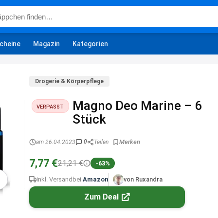
cheine
Magazin
Kategorien
Drogerie & Körperpflege
Magno Deo Marine – 6
VERPASST
Stück
0
am 26.04.2023
Teilen
7,77 €
21,21 €
-63%
inkl. Versand
bei
Amazon
von Ruxandra
Zum Deal