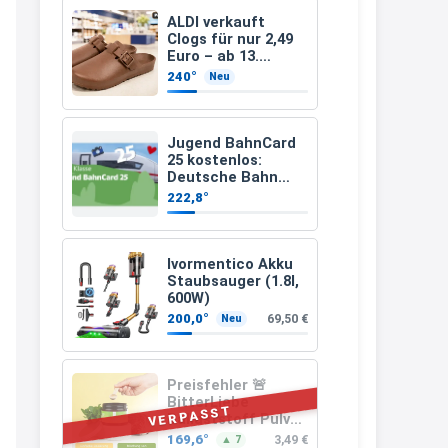
müsste schon stornieren und
ALDI verkauft
Clogs für nur 2,49
nochmal bestellen, da man
Euro – ab 13.
August gibt es sie
Rabattcodes oder auch
240°
Neu
in drei Farben
Geschenkgutscheine im
Warenkorb oder an der Kasse
Jugend BahnCard
VOR dem Kauf einlösen kann.
25 kostenlos:
Deutsche Bahn
17:06
verschenkt
222,8°
BahnCard an
↩
Kinder und
Jugendliche
Kerstin
Ivormentico Akku
Staubsauger (1.8l,
Och siche den Gutschein
600W)
fürmeggelebaguetts
200,0°
69,50 €
Neu
21:36
↩
Preisfehler 🚨
BitterLiebe
Kerstin
VERPASST
Ballaststoff Pulver
(Mix aus
Meggle bagett Gutschein code
169,6°
3,49 €
▲ 7