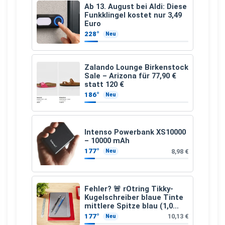
Ab 13. August bei Aldi: Diese
Funkklingel kostet nur 3,49
Euro
228°
Neu
Zalando Lounge Birkenstock
Sale – Arizona für 77,90 €
statt 120 €
186°
Neu
Intenso Powerbank XS10000
– 10000 mAh
177°
8,98 €
Neu
Fehler? 🚨 rOtring Tikky-
Kugelschreiber blaue Tinte
mittlere Spitze blau (1,0
mm – 12 Stück)
177°
10,13 €
Neu