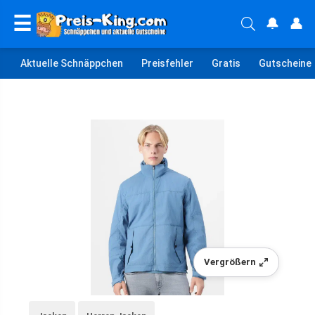
☰
🔔
👤
Aktuelle Schnäppchen
Preisfehler
Gratis
Gutscheine
Vergrößern