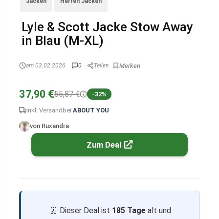
Jacken
Herren Jacken
Lyle & Scott Jacke Stow Away
in Blau (M-XL)
am 03.02.2026
0
Teilen
37,90 €
55,87 €
-32%
inkl. Versand
bei
ABOUT YOU
von Ruxandra
Zum Deal
⏰ Dieser Deal ist
185 Tage
alt und