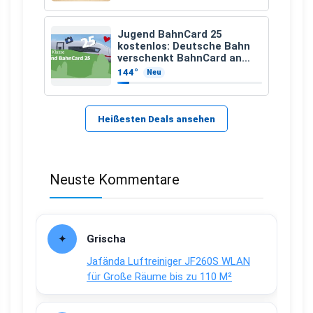
Jugend BahnCard 25
kostenlos: Deutsche Bahn
verschenkt BahnCard an
Kinder und Jugendliche
144°
Neu
Heißesten Deals ansehen
Neuste Kommentare
Grischa
Jafända Luftreiniger JF260S WLAN
für Große Räume bis zu 110 M²