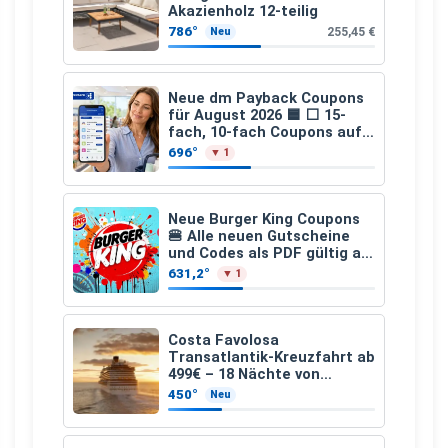
Akazienholz 12-teilig
786°
255,45 €
Neu
Neue dm Payback Coupons
für August 2026 🟦 ⬜ 15-
fach, 10-fach Coupons auf
den gesamten Einkauf ab 2
696°
▼ 1
€
Neue Burger King Coupons
🍔 Alle neuen Gutscheine
und Codes als PDF gültig ab
25.07.2026 bis 04.09.2026
631,2°
▼ 1
Costa Favolosa
Transatlantik-Kreuzfahrt ab
499€ – 18 Nächte von
Hamburg nach Guadeloupe
450°
Neu