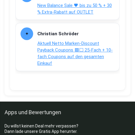
New Balance Sale 🖤 bis zu 50 % + 30
% Extra-Rabatt auf OUTLET
Christian Schröder
Aktuell Netto Marken-Discount
Payback Coupons 🟦⬜ 25-Fach + 10-
fach Coupons auf den gesamten
Einkauf
Apps und Bewertungen
Du willst keinen Deal mehr verpassen?
Dann lade unsere Gratis App herunter.