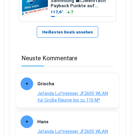
Sammlung 🟦⬜Mehrfach
Payback Punkte auf
Kraftstoffe und Erdgas
117,6°
▲ 7
Heißesten Deals ansehen
Neuste Kommentare
Grischa
Jafända Luftreiniger JF260S WLAN
für Große Räume bis zu 110 M²
Hans
Jafända Luftreiniger JF260S WLAN