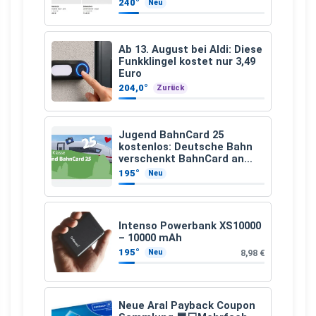
240°
Neu
Ab 13. August bei Aldi: Diese
Funkklingel kostet nur 3,49
Euro
204,0°
Zurück
Jugend BahnCard 25
kostenlos: Deutsche Bahn
verschenkt BahnCard an
Kinder und Jugendliche
195°
Neu
Intenso Powerbank XS10000
– 10000 mAh
195°
8,98 €
Neu
Neue Aral Payback Coupon