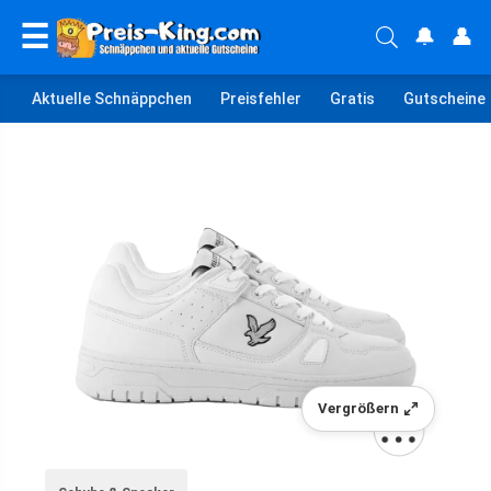
☰
🔔
👤
Aktuelle Schnäppchen
Preisfehler
Gratis
Gutscheine
Vergrößern