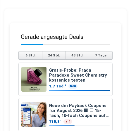
Gerade angesagte Deals
6 Std.
24 Std.
48 Std.
7 Tage
Gratis-Probe: Prada
Paradoxe Sweet Chemistry
kostenlos testen
1,7 Tsd.°
Neu
Neue dm Payback Coupons
für August 2026 🟦 ⬜ 15-
fach, 10-fach Coupons auf
den gesamten Einkauf ab 2
715,8°
▼ 1
€