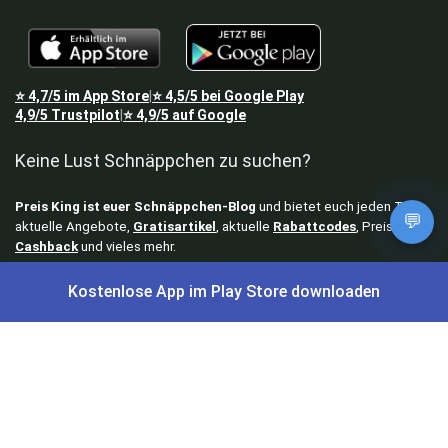
⭐
4,7/5
im App Store
⭐
4,5/5
bei Google Play
|
4,9/5
Trustpilot
⭐
4,9/5
auf Google
|
Keine Lust Schnäppchen zu suchen?
Preis King ist euer Schnäppchen-Blog
und bietet euch jeden Tag
💬
aktuelle Angebote,
Gratisartikel
, aktuelle
Rabattcodes
, Preisfehler,
Cashback
und vieles mehr.
Angebote können kurz nach Veröffentlichung vergriffen sein. Irrtümer
Kostenlose App im Play Store downloaden
und Preisänderungen sind vorbehalten. Alle Preise werden vor der
Veröffentlichung redaktionell durch uns geprüft. Es besteht kein
rechtlicher Anspruch auf den ausgeschriebenen Preis.
Schnäppchen & Angebote