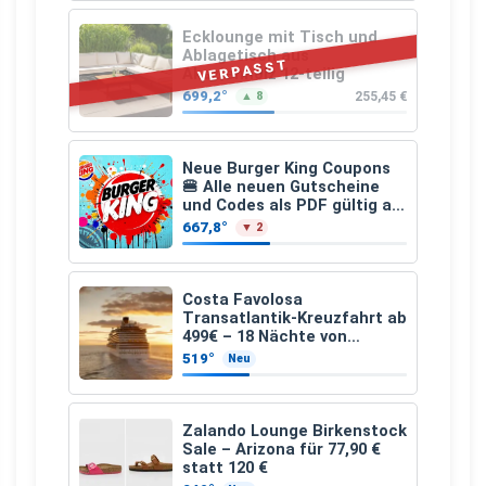
Ecklounge mit Tisch und
Ablagetisch aus
VERPASST
Akazienholz 12-teilig
699,2°
255,45 €
▲ 8
Neue Burger King Coupons
🍔 Alle neuen Gutscheine
und Codes als PDF gültig ab
25.07.2026 bis 04.09.2026
667,8°
▼ 2
Costa Favolosa
Transatlantik-Kreuzfahrt ab
499€ – 18 Nächte von
Hamburg nach Guadeloupe
519°
Neu
Zalando Lounge Birkenstock
Sale – Arizona für 77,90 €
statt 120 €