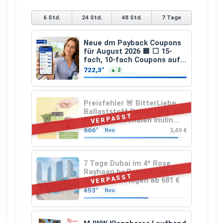
6 Std.
24 Std.
48 Std.
7 Tage
Neue dm Payback Coupons
für August 2026 🟦 ⬜ 15-
fach, 10-fach Coupons auf
den gesamten Einkauf ab 2
722,3°
▲ 2
€
Preisfehler 🚨 BitterLiebe
Ballaststoff Pulver (Mix aus
VERPASST
Flohsamenschalen Inulin
(Präbiotika) Leinsamen &
666°
3,49 €
Neu
Apfelfaser)
7 Tage Dubai im 4* Rose
Rayhaan by Rotana mit All
VERPASST
Inclusive & Flügen ab 681 €
453°
Neu