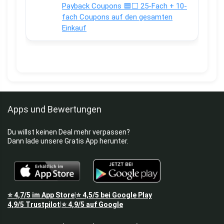
Payback Coupons 🟦⬜ 25-Fach + 10-
fach Coupons auf den gesamten
Einkauf
Apps und Bewertungen
Du willst keinen Deal mehr verpassen?
Dann lade unsere Gratis App herunter.
⭐
4,7/5
im App Store
⭐
4,5/5
bei Google Play
|
4,9/5
Trustpilot
⭐
4,9/5
auf Google
|