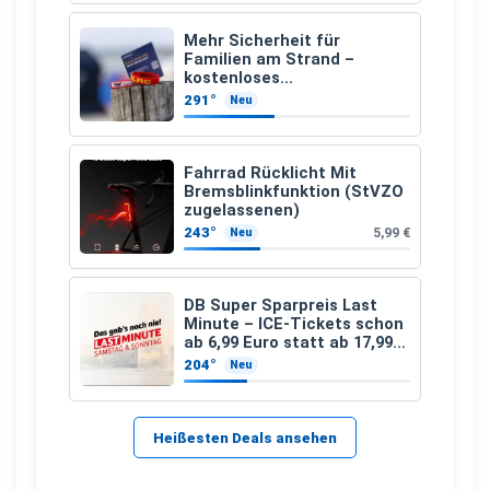
Mehr Sicherheit für
Familien am Strand –
kostenloses
Kindersuchband der DLRG
291°
Neu
Fahrrad Rücklicht Mit
Bremsblinkfunktion (StVZO
zugelassenen)
243°
5,99 €
Neu
DB Super Sparpreis Last
Minute – ICE-Tickets schon
ab 6,99 Euro statt ab 17,99
Euro
204°
Neu
Heißesten Deals ansehen