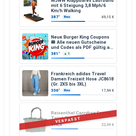
MJWW Klappbares Laufband
mit 6 Steigung 3,8 Mph/6
Km/h Walking
387°
49,15 €
Neu
Neue Burger King Coupons
🍔 Alle neuen Gutscheine
und Codes als PDF gültig ab
25.07.2026 bis 04.09.2026
381°
▲ 1
Frankreich adidas Travel
Damen Freizeit Hose JC8618
(Gr. 2XS bis 3XL)
336°
17,94 €
Neu
Reisenthel Carrybag Frame
Twist Sage
VERPASST
310,5°
22,99 €