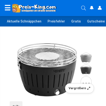
☰
🔔
👤
Aktuelle Schnäppchen
Preisfehler
Gratis
Gutscheine
Vergrößern