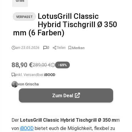
Grills
LotusGrill Classic
VERPASST
Hybrid Tischgrill Ø 350
mm (6 Farben)
am 23.05.2026
0
Teilen
88,90 €
289,00 €
-69%
inkl. Versand
bei
iBOOD
von Grischa
Zum Deal
Der
LotusGrill Classic Hybrid Tischgrill Ø 350 m
m
von
iBOOD
bietet euch die Möglichkeit, flexibel zu