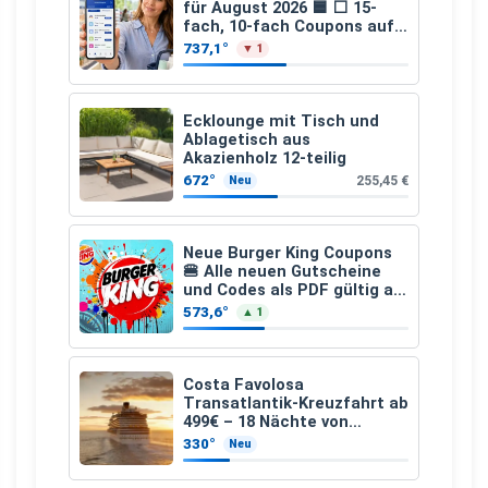
für August 2026 🟦 ⬜ 15-
fach, 10-fach Coupons auf
den gesamten Einkauf ab 2
737,1°
▼ 1
€
Ecklounge mit Tisch und
Ablagetisch aus
Akazienholz 12-teilig
672°
255,45 €
Neu
Neue Burger King Coupons
🍔 Alle neuen Gutscheine
und Codes als PDF gültig ab
25.07.2026 bis 04.09.2026
573,6°
▲ 1
Costa Favolosa
Transatlantik-Kreuzfahrt ab
499€ – 18 Nächte von
Hamburg nach Guadeloupe
330°
Neu