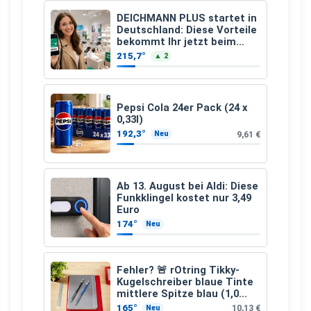
DEICHMANN PLUS startet in
Deutschland: Diese Vorteile
bekommt Ihr jetzt beim
Schuhkauf
215,7°
▲ 2
Pepsi Cola 24er Pack (24 x
0,33l)
192,3°
9,61 €
Neu
Ab 13. August bei Aldi: Diese
Funkklingel kostet nur 3,49
Euro
174°
Neu
Fehler? 🚨 rOtring Tikky-
Kugelschreiber blaue Tinte
mittlere Spitze blau (1,0
mm – 12 Stück)
165°
10,13 €
Neu