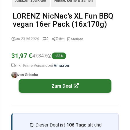
Amazon Spar-Abo
Nüsse, Kerne & Samen
LORENZ NicNac’s XL Fun BBQ
vegan 16er Pack (16x170g)
am 23.04.2026
0
Teilen
31,97 €
47,84 €
-33%
inkl. Prime-Versand
bei
Amazon
von Grischa
Zum Deal
⏰ Dieser Deal ist
106 Tage
alt und