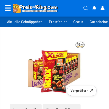
☰
🔔
👤
Aktuelle Schnäppchen
Preisfehler
Gratis
Gutscheine
Vergrößern