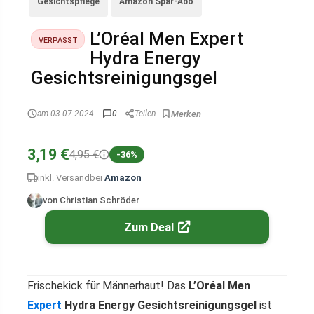
Gesichtspflege
Amazon Spar-Abo
L’Oréal Men Expert
VERPASST
Hydra Energy
Gesichtsreinigungsgel
am 03.07.2024
0
Teilen
3,19 €
4,95 €
-36%
inkl. Versand
bei
Amazon
von Christian Schröder
Zum Deal
Frischekick für Männerhaut! Das
L’Oréal Men
Expert
Hydra Energy Gesichtsreinigungsgel
ist