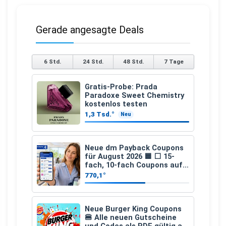
Gerade angesagte Deals
6 Std.
24 Std.
48 Std.
7 Tage
Gratis-Probe: Prada
Paradoxe Sweet Chemistry
kostenlos testen
1,3 Tsd.°
Neu
Neue dm Payback Coupons
für August 2026 🟦 ⬜ 15-
fach, 10-fach Coupons auf
den gesamten Einkauf ab 2
770,1°
€
Neue Burger King Coupons
🍔 Alle neuen Gutscheine