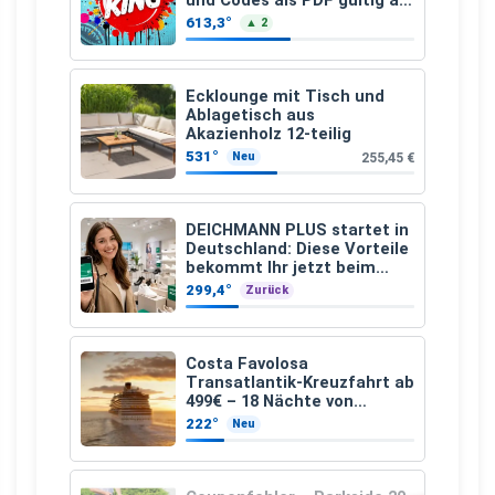
und Codes als PDF gültig ab
25.07.2026 bis 04.09.2026
613,3°
▲ 2
Ecklounge mit Tisch und
Ablagetisch aus
Akazienholz 12-teilig
531°
255,45 €
Neu
DEICHMANN PLUS startet in
Deutschland: Diese Vorteile
bekommt Ihr jetzt beim
Schuhkauf
299,4°
Zurück
Costa Favolosa
Transatlantik-Kreuzfahrt ab
499€ – 18 Nächte von
Hamburg nach Guadeloupe
222°
Neu