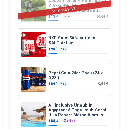
Couponfehler – Parkside 20
V Akku-Multitrimmer PAMT
VERPASST
20-Li A1 (ohne Akku und
Ladegerät)
215,4°
19,94 €
▼ 4
NKD Sale: 50 % auf alle
SALE-Artikel
195°
Neu
Pepsi Cola 24er Pack (24 x
0,33l)
189°
9,61 €
Neu
All Inclusive Urlaub in
Ägypten: 8 Tage im 4* Coral
Hills Resort Marsa Alam inkl.
Flüge ab 299 € p.P.
188,4°
Zurück