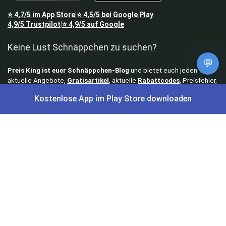
⭐
4,7/5
im App Store
⭐
4,5/5
bei Google Play
|
4,9/5
Trustpilot
⭐
4,9/5
auf Google
|
Keine Lust Schnäppchen zu suchen?
💬
Preis King ist euer Schnäppchen-Blog
und bietet euch jeden Tag
aktuelle Angebote,
Gratisartikel
, aktuelle
Rabattcodes
, Preisfehler,
Cashback
und vieles mehr.
Kostenlose App im Play Store downloaden
Angebote können kurz nach Veröffentlichung vergriffen sein. Irrtümer
und Preisänderungen sind vorbehalten. Alle Preise werden vor der
Veröffentlichung redaktionell durch uns geprüft. Es besteht kein
rechtlicher Anspruch auf den ausgeschriebenen Preis.
Schnäppchen & Angebote
Alle Schnäppchen