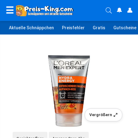
☰
🔔
👤
Aktuelle Schnäppchen
Preisfehler
Gratis
Gutscheine
Vergrößern