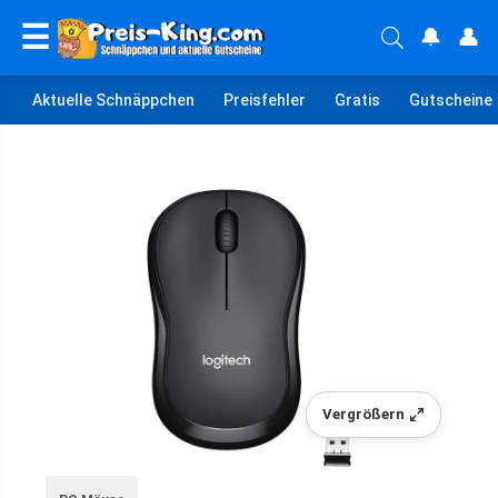
☰
🔔
👤
Aktuelle Schnäppchen
Preisfehler
Gratis
Gutscheine
Vergrößern