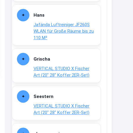
Fielmann-Blinkis mehr / wurde
dauerhaft eingestellt
Hans
www.fielmann-
Jafända Luftreiniger JF260S
group.com/blinkis...
WLAN für Große Räume bis zu
13:44
110 M²
↩
Christian Schröder
Grischa
@Joachim Moin Joachim, schön
VERTICAL STUDIO X Fischer
dich zu sehen, alles gut?
Art (20″ 28″ Koffer 2ER-Set)
15:01
↩
Seestern
Joachim
VERTICAL STUDIO X Fischer
An 01.08. / Sensodyne Rabatt 3€
Art (20″ 28″ Koffer 2ER-Set)
/ max. 15.000
www.erlebe-
haleon.de/#aktuelle...