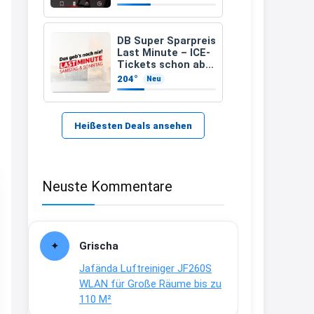
zugelassenen)
21:37
↩
DB Super Sparpreis
Last Minute – ICE-
Kerstin
Tickets schon ab
6,99 Euro statt ab
204°
Neu
Bei EDEKA
17,99 Euro
21:37
↩
Heißesten Deals ansehen
Joachim
Haribo Roadshow / 100 Orte / ab
Neuste Kommentare
29.07
www.haribo.com/de-
de/aktuelles...
13:04
Grischa
↩
Jafända Luftreiniger JF260S
Joachim
WLAN für Große Räume bis zu
110 M²
Ab diesem Jahr gibt es keine