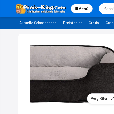
☰
Menü
Aktuelle Schnäppchen
Preisfehler
Gratis
Guts
Vergrößern