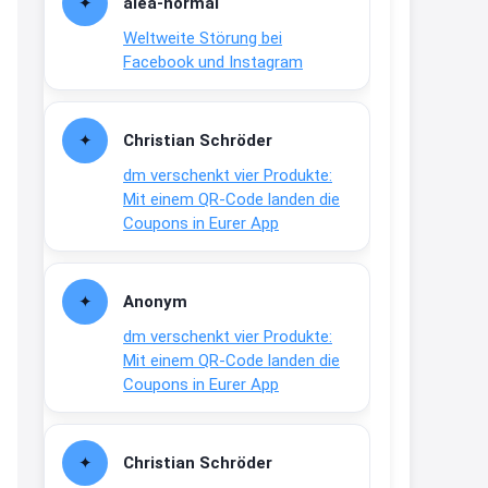
alea-normai
21:27
Weltweite Störung bei
↩
Facebook und Instagram
Joachim
Gratis medizinische Zahncreme
Christian Schröder
www.meineapotheke.de/
dm verschenkt vier Produkte:
2:19
Mit einem QR-Code landen die
↩
Coupons in Eurer App
Joachim
Gratis Lindani Lineal
Anonym
www.linda.de/vorteile/coupons/...
dm verschenkt vier Produkte:
2:21
Mit einem QR-Code landen die
↩
Coupons in Eurer App
Joachim
Gratis Hitzewarn-Aufkleber /
Christian Schröder
verfärbt sich ab 28 Grad /siehe