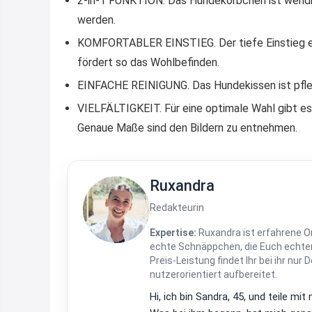
2-in-1 FUNKTION. Das Hundekörbchen ist wendb
werden.
KOMFORTABLER EINSTIEG. Der tiefe Einstieg erl
fördert so das Wohlbefinden.
EINFACHE REINIGUNG. Das Hundekissen ist pfle
VIELFÄLTIGKEIT. Für eine optimale Wahl gibt e
Genaue Maße sind den Bildern zu entnehmen.
Ruxandra
Redakteurin
Expertise:
Ruxandra ist erfahrene On
echte Schnäppchen, die Euch echten
Preis-Leistung findet Ihr bei ihr nur 
nutzerorientiert aufbereitet.
Hi, ich bin Sandra, 45, und teile m