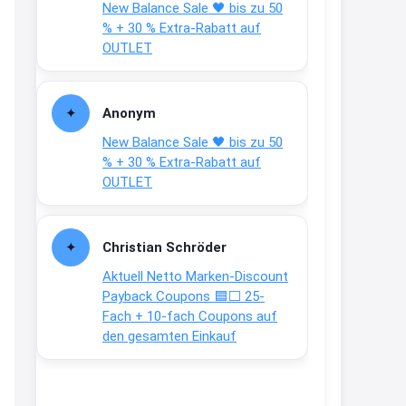
New Balance Sale 🖤 bis zu 50
Text weiter unten
% + 30 % Extra-Rabatt auf
shop.bioeg.de/aufkleber-
OUTLET
achtun...
2:24
Anonym
↩
New Balance Sale 🖤 bis zu 50
Joachim
% + 30 % Extra-Rabatt auf
OUTLET
Gratis personalisierte 7-Tage
Ration Micronährstoffe/ Vitamine
www.dunatura.com/free-trial...
Christian Schröder
2:28
Aktuell Netto Marken-Discount
↩
Payback Coupons 🟦⬜ 25-
Fach + 10-fach Coupons auf
Joachim
den gesamten Einkauf
Gratis 11 versch. Orthomol
Proben
www.orthomol.com/de-
de/service...