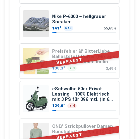
Nike P-6000 – hellgrauer
Sneaker
141°
55,65 €
Neu
Preisfehler 🚨 BitterLiebe
Ballaststoff Pulver (Mix aus
VERPASST
Flohsamenschalen Inulin
(Präbiotika) Leinsamen &
138,3°
3,49 €
▲ 2
Apfelfaser)
eSchwalbe 50er Privat
Leasing – 100% Elektrisch
mit 3 PS für 39€ mtl. (in 6
schicken Farben LF: 0.43, 36
129,0°
▼ 4
Monate, Bereitstellung:
159,00 €, 2.500 km/Jahr)
ONLY Strickpullover Damen
Rundhals OnlNanjing (Gr. XS
VERPASST
bis M)