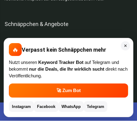
Schnäppchen & Angebote
Alle Schnäppchen
×
🔥
Verpasst kein Schnäppchen mehr
Lidl Sonderverkauf
Nutzt unseren
Keyword Tracker Bot
auf Telegram und
bekommt
nur die Deals, die Ihr wirklich sucht
direkt nach
Amazon Spar-Abo
Veröffentlichung.
Amazon Angebote
💬
🚀 Zum Bot
AOK Gratisgeschenke
Instagram
Facebook
WhatsApp
Telegram
Kostenlose App im Play Store downloaden
Gutscheine, Coupons & Payback