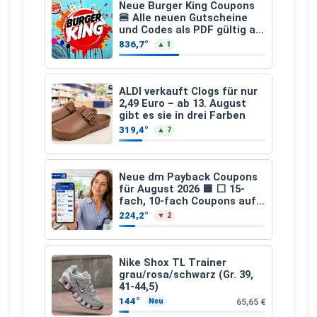
Neue Burger King Coupons
🍔 Alle neuen Gutscheine
und Codes als PDF gültig ab
25.07.2026 bis 04.09.2026
836,7°
▲ 1
ALDI verkauft Clogs für nur
2,49 Euro – ab 13. August
gibt es sie in drei Farben
319,4°
▲ 7
Neue dm Payback Coupons
für August 2026 🟦 ⬜ 15-
fach, 10-fach Coupons auf
den gesamten Einkauf ab 2
224,2°
▼ 2
€
Nike Shox TL Trainer
grau/rosa/schwarz (Gr. 39,
41-44,5)
144°
65,65 €
Neu