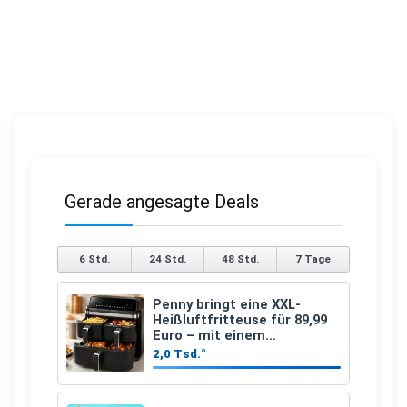
Gerade angesagte Deals
6 Std.
24 Std.
48 Std.
7 Tage
Penny bringt eine XXL-
Heißluftfritteuse für 89,99
Euro – mit einem
besonderen Vorteil
2,0 Tsd.°