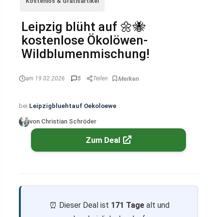
Kostenlos & Gratisartikel
Leipzig blüht auf 🌼🐝
kostenlose Ökolöwen-
Wildblumenmischung!
am 19.02.2026
5
Teilen
bei
Leipzigbluehtauf Oekoloewe
von Christian Schröder
Zum Deal
⏰ Dieser Deal ist
171 Tage
alt und