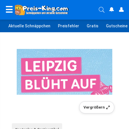
☰
🔔
👤
Aktuelle Schnäppchen
Preisfehler
Gratis
Gutscheine
Vergrößern