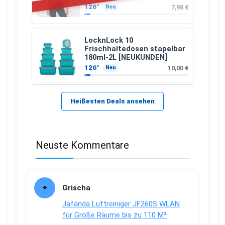
126°
7,98 €
Neu
LocknLock 10
Frischhaltedosen stapelbar
180ml-2L [NEUKUNDEN]
126°
10,00 €
Neu
Heißesten Deals ansehen
Neuste Kommentare
Grischa
Jafända Luftreiniger JF260S WLAN
für Große Räume bis zu 110 M²