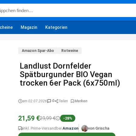
cheine
Magazin
Kategorien
Amazon Spar-Abo
Rotweine
Landlust Dornfelder
Spätburgunder BIO Vegan
trocken 6er Pack (6x750ml)
0
am 02.07.2026
Teilen
21,59 €
29,99 €
-28%
inkl. Prime-Versand
bei
Amazon
von Grischa