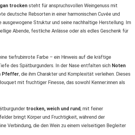
egan trocken
steht für anspruchsvollen Weingenuss mit
ebte deutsche Rebsorten in einer harmonischen Cuvée und
e ausgewogene Struktur und seine nachhaltige Herstellung. Im
esellige Abende, festliche Anlässe oder als edles Geschenk für
ne tiefrubinrote Farbe – ein Hinweis auf die kräftige
Tiefe des Spätburgunders. In der Nase entfalten sich
Noten
h Pfeffer
, die ihm Charakter und Komplexität verleihen. Dieses
uquet mit fruchtiger Finesse, das sowohl Kenner:innen als
pätburgunder
trocken, weich und rund
, mit feiner
elder bringt Körper und Fruchtigkeit, während der
ne Verbindung, die den Wein zu einem vielseitigen Begleiter