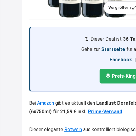
Vergrößern
⏰ Dieser Deal ist
36 Ta
Gehe zur
Startseite
für 
Facebook
🤴 Preis-Kin
Bei
Amazon
gibt es aktuell den
Landlust Dornfel
(6x750ml)
für
21,59 € inkl.
Prime-Versand
.
Dieser elegante
Rotwein
aus kontrolliert biologi