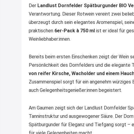
Der
Landlust Dornfelder Spätburgunder BIO V
Verantwortung. Dieser Rotwein vereint zwei beli
überzeugt durch sein elegantes Aromenspiel, sein
praktischen
6er-Pack à 750 ml
ist er ideal für g
Weinliebhaber:innen.
Bereits beim ersten Einschenken zeigt der Wein sei
Persönlichkeit des Dornfelders und die elegante 
von reifer Kirsche, Wacholder und einem Hauc
Zusammenspiel sorgt für ein angenehm würziges Bo
auch Gelegenheitsgenießer:innen begeistert.
Am Gaumen zeigt sich der Landlust Dornfelder S
Tanninstruktur und ausgewogener Säure. Der Dornf
Spätburgunder für Eleganz und Tiefgang sorgt – ei
für viele Gelegenheiten macht.