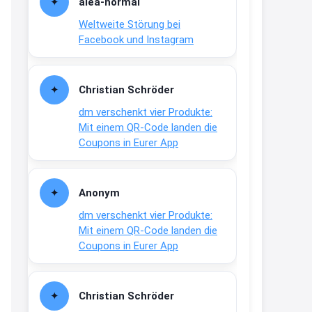
alea-normai
21:27
Weltweite Störung bei
↩
Facebook und Instagram
Joachim
Gratis medizinische Zahncreme
Christian Schröder
www.meineapotheke.de/
dm verschenkt vier Produkte:
2:19
Mit einem QR-Code landen die
↩
Coupons in Eurer App
Joachim
Gratis Lindani Lineal
Anonym
www.linda.de/vorteile/coupons/...
dm verschenkt vier Produkte:
2:21
Mit einem QR-Code landen die
↩
Coupons in Eurer App
Joachim
Gratis Hitzewarn-Aufkleber /
Christian Schröder
verfärbt sich ab 28 Grad /siehe