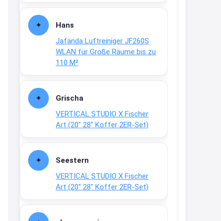
Fielmann-Blinkis mehr / wurde
dauerhaft eingestellt
Hans
www.fielmann-
Jafända Luftreiniger JF260S
group.com/blinkis...
WLAN für Große Räume bis zu
13:44
110 M²
↩
Christian Schröder
Grischa
@Joachim Moin Joachim, schön
VERTICAL STUDIO X Fischer
dich zu sehen, alles gut?
Art (20″ 28″ Koffer 2ER-Set)
15:01
↩
Seestern
Joachim
VERTICAL STUDIO X Fischer
An 01.08. / Sensodyne Rabatt 3€
Art (20″ 28″ Koffer 2ER-Set)
/ max. 15.000
www.erlebe-
haleon.de/#aktuelle...