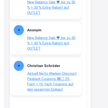
New Balance Sale 🖤 bis zu 50
Text weiter unten
% + 30 % Extra-Rabatt auf
shop.bioeg.de/aufkleber-
OUTLET
achtun...
2:24
Anonym
↩
New Balance Sale 🖤 bis zu 50
Joachim
% + 30 % Extra-Rabatt auf
OUTLET
Gratis personalisierte 7-Tage
Ration Micronährstoffe/ Vitamine
www.dunatura.com/free-trial...
Christian Schröder
2:28
Aktuell Netto Marken-Discount
↩
Payback Coupons 🟦⬜ 25-
Fach + 10-fach Coupons auf
Joachim
den gesamten Einkauf
Gratis 11 versch. Orthomol
Proben
www.orthomol.com/de-
de/service...