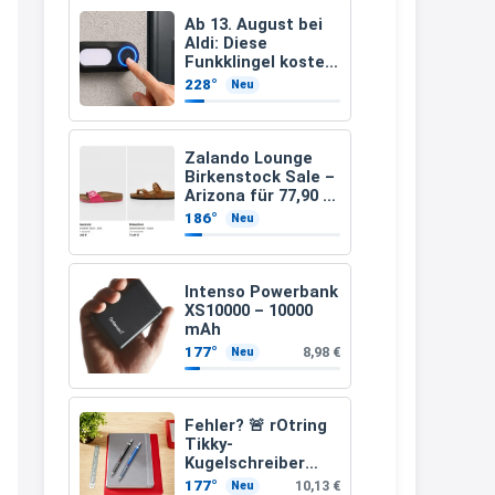
müsste schon stornieren und
Ab 13. August bei
Aldi: Diese
nochmal bestellen, da man
Funkklingel kostet
nur 3,49 Euro
Rabattcodes oder auch
228°
Neu
Geschenkgutscheine im
Warenkorb oder an der Kasse
Zalando Lounge
VOR dem Kauf einlösen kann.
Birkenstock Sale –
Arizona für 77,90 €
17:06
statt 120 €
186°
Neu
↩
Kerstin
Intenso Powerbank
XS10000 – 10000
Och siche den Gutschein
mAh
fürmeggelebaguetts
177°
8,98 €
Neu
21:36
↩
Fehler? 🚨 rOtring
Tikky-
Kerstin
Kugelschreiber
blaue Tinte
Meggle bagett Gutschein code
177°
10,13 €
Neu