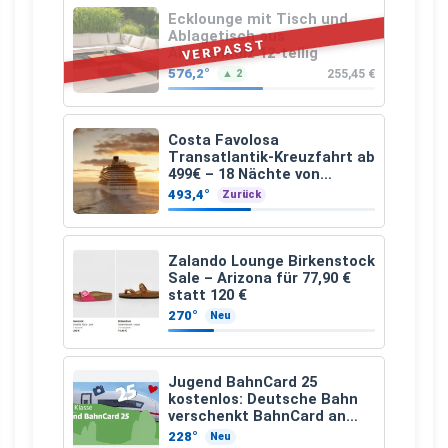
Ecklounge mit Tisch und
Ablagetisch aus
VERPASST
Akazienholz 12-teilig
576,2°
255,45 €
▲ 2
Costa Favolosa
Transatlantik-Kreuzfahrt ab
499€ – 18 Nächte von
Hamburg nach Guadeloupe
493,4°
Zurück
Zalando Lounge Birkenstock
Sale – Arizona für 77,90 €
statt 120 €
270°
Neu
Jugend BahnCard 25
kostenlos: Deutsche Bahn
verschenkt BahnCard an
Kinder und Jugendliche
228°
Neu