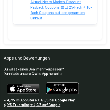
Aktuell Netto Marken-Discount
Payback Coupons 🟦⬜ 25-Fach + 10-
fach Coupons auf den gesamten
Einkauf
Apps und Bewertungen
Du willst keinen Deal mehr verpassen?
Dann lade unsere Gratis App herunter.
⭐
4,7/5
im App Store
⭐
4,5/5
bei Google Play
|
4,9/5
Trustpilot
⭐
4,9/5
auf Google
|