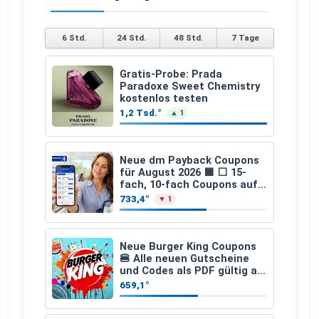
6 Std.
24 Std.
48 Std.
7 Tage
Gratis-Probe: Prada
Paradoxe Sweet Chemistry
kostenlos testen
1,2 Tsd.°
▲ 1
Neue dm Payback Coupons
für August 2026 🟦 ⬜ 15-
fach, 10-fach Coupons auf
den gesamten Einkauf ab 2
733,4°
▼ 1
€
Neue Burger King Coupons
🍔 Alle neuen Gutscheine
und Codes als PDF gültig ab
25.07.2026 bis 04.09.2026
659,1°