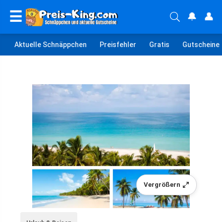
☰
🔔
👤
Aktuelle Schnäppchen
Preisfehler
Gratis
Gutscheine
Vergrößern