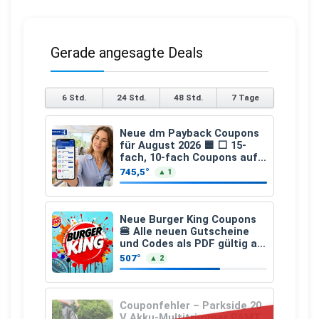
Gerade angesagte Deals
6 Std.
24 Std.
48 Std.
7 Tage
Neue dm Payback Coupons
für August 2026 🟦 ⬜ 15-
fach, 10-fach Coupons auf
den gesamten Einkauf ab 2
745,5°
▲ 1
€
Neue Burger King Coupons
🍔 Alle neuen Gutscheine
und Codes als PDF gültig ab
25.07.2026 bis 04.09.2026
507°
▲ 2
Couponfehler – Parkside 20
V Akku-Multitrimmer PAMT