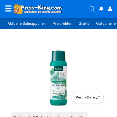
☰
🔔
👤
Aktuelle Schnäppchen
Preisfehler
Gratis
Gutscheine
Vergrößern