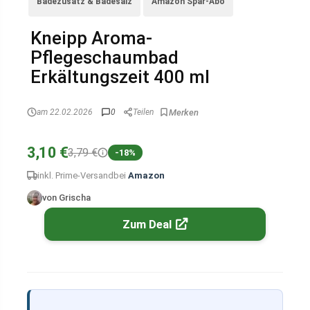
Badezusatz & Badesalz
Amazon Spar-Abo
Kneipp Aroma-
Pflegeschaumbad
Erkältungszeit 400 ml
am 22.02.2026
0
Teilen
3,10 €
3,79 €
-18%
inkl. Prime-Versand
bei
Amazon
von Grischa
Zum Deal