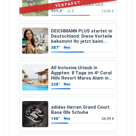
VERPASST
20-Li A1 (ohne Akku und
Ladegerät)
459,8°
19,94 €
▲ 2
DEICHMANN PLUS startet in
Deutschland: Diese Vorteile
bekommt Ihr jetzt beim
Schuhkauf
387°
Neu
All Inclusive Urlaub in
Ägypten: 8 Tage im 4* Coral
Hills Resort Marsa Alam inkl.
Flüge ab 299 € p.P.
228°
Neu
adidas Herren Grand Court
Base 00s Schuhe
198°
34,99 €
Neu