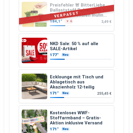
Preisfehler 🚨 BitterLiebe
Ballaststoff Pulver (Mix aus
VERPASST
Flohsamenschalen Inulin
(Präbiotika) Leinsamen &
184,1°
3,49 €
▼ 6
Apfelfaser)
NKD Sale: 50 % auf alle
SALE-Artikel
177°
Neu
Ecklounge mit Tisch und
Ablagetisch aus
Akazienholz 12-teilig
171°
255,45 €
Neu
Kostenloses WWF-
Stoffarmband – Gratis-
Aktion inklusive Versand
171°
Neu