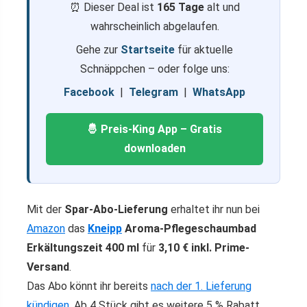
⏰ Dieser Deal ist
165 Tage
alt und
wahrscheinlich abgelaufen.
Gehe zur
Startseite
für aktuelle
Schnäppchen – oder folge uns:
Facebook
|
Telegram
|
WhatsApp
🤴 Preis-King App – Gratis
downloaden
Mit der
Spar-Abo-Lieferung
erhaltet ihr nun bei
Amazon
das
Kneipp
Aroma-Pflegeschaumbad
Erkältungszeit 400 ml
für
3,10 € inkl. Prime-
Versand
.
Das Abo könnt ihr bereits
nach der 1. Lieferung
kündigen
. Ab 4 Stück gibt es weitere 5 % Rabatt.