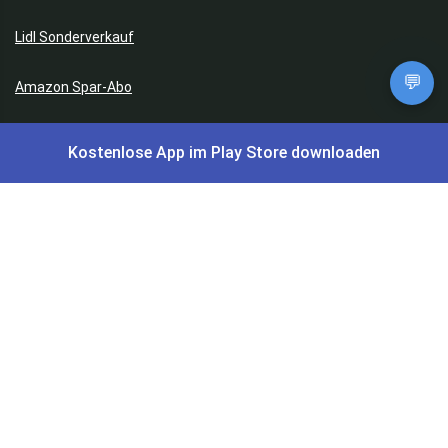
Lidl Sonderverkauf
💬
Amazon Spar-Abo
Amazon Angebote
Kostenlose App im Play Store downloaden
AOK Gratisgeschenke
Gutscheine, Coupons & Payback
Coupons & Gutscheine
DM Payback Coupons
Aral Payback Coupons