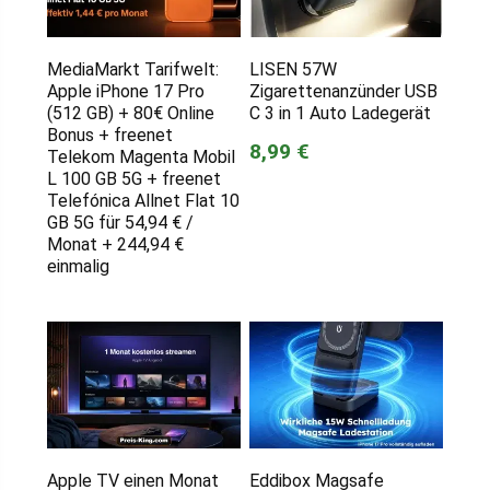
MediaMarkt Tarifwelt:
LISEN 57W
Apple iPhone 17 Pro
Zigarettenanzünder USB
(512 GB) + 80€ Online
C 3 in 1 Auto Ladegerät
Bonus + freenet
8,99 €
Telekom Magenta Mobil
L 100 GB 5G + freenet
Telefónica Allnet Flat 10
GB 5G für 54,94 € /
Monat + 244,94 €
einmalig
Apple TV einen Monat
Eddibox Magsafe