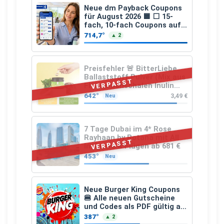
Neue dm Payback Coupons
für August 2026 🟦 ⬜ 15-
fach, 10-fach Coupons auf
den gesamten Einkauf ab 2
714,7°
▲ 2
€
Preisfehler 🚨 BitterLiebe
Ballaststoff Pulver (Mix aus
VERPASST
Flohsamenschalen Inulin
(Präbiotika) Leinsamen &
642°
3,49 €
Neu
Apfelfaser)
7 Tage Dubai im 4* Rose
Rayhaan by Rotana mit All
VERPASST
Inclusive & Flügen ab 681 €
453°
Neu
Neue Burger King Coupons
🍔 Alle neuen Gutscheine
und Codes als PDF gültig ab
25.07.2026 bis 04.09.2026
387°
▲ 2