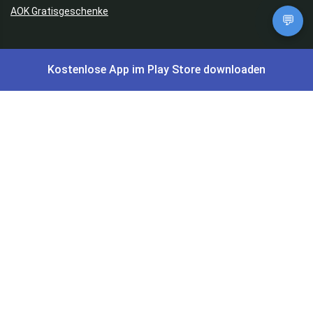
AOK Gratisgeschenke
💬
Gutscheine, Coupons & Payback
Kostenlose App im Play Store downloaden
Coupons & Gutscheine
DM Payback Coupons
Aral Payback Coupons
Edeka Payback Coupon
Burger King Gutscheine
Preisfehler, Gratisartikel, Cashback & Events