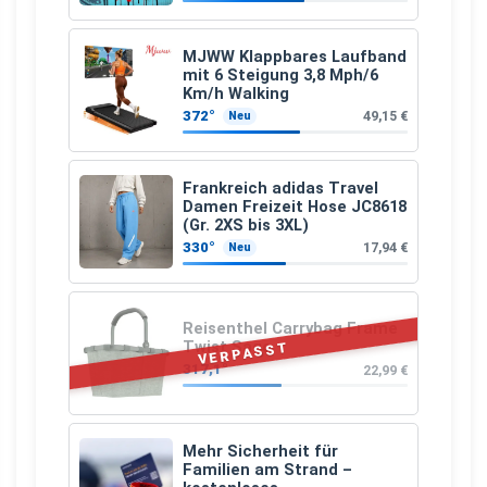
MJWW Klappbares Laufband
mit 6 Steigung 3,8 Mph/6
Km/h Walking
372°
49,15 €
Neu
Frankreich adidas Travel
Damen Freizeit Hose JC8618
(Gr. 2XS bis 3XL)
330°
17,94 €
Neu
Reisenthel Carrybag Frame
Twist Sage
VERPASST
317,1°
22,99 €
Mehr Sicherheit für
Familien am Strand –