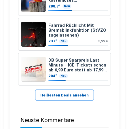
kostenloses
Kindersuchband der DLRG
288,7°
Neu
Fahrrad Rücklicht Mit
Bremsblinkfunktion (StVZO
zugelassenen)
237°
5,99 €
Neu
DB Super Sparpreis Last
Minute – ICE-Tickets schon
ab 6,99 Euro statt ab 17,99
Euro
204°
Neu
Heißesten Deals ansehen
Neuste Kommentare