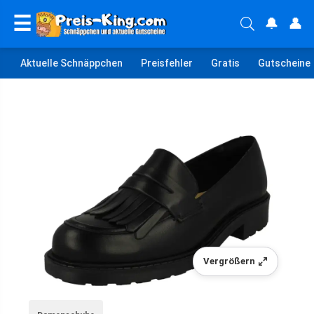
☰
🔔
👤
Aktuelle Schnäppchen
Preisfehler
Gratis
Gutscheine
Vergrößern