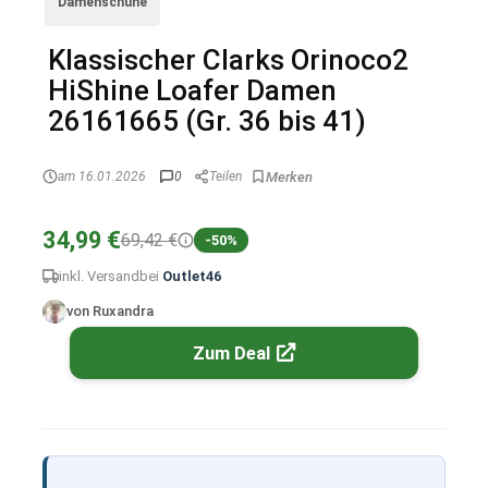
Damenschuhe
Klassischer Clarks Orinoco2
HiShine Loafer Damen
26161665 (Gr. 36 bis 41)
am 16.01.2026
0
Teilen
34,99 €
69,42 €
-50%
inkl. Versand
bei
Outlet46
von Ruxandra
Zum Deal