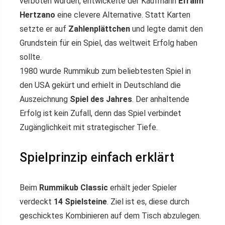
verboten wurden, entwickelte der Kaufmann
Efraim
Hertzano
eine clevere Alternative. Statt Karten
setzte er auf
Zahlenplättchen
und legte damit den
Grundstein für ein Spiel, das weltweit Erfolg haben
sollte.
1980 wurde Rummikub zum beliebtesten Spiel in
den USA gekürt und erhielt in Deutschland die
Auszeichnung
Spiel des Jahres
. Der anhaltende
Erfolg ist kein Zufall, denn das Spiel verbindet
Zugänglichkeit mit strategischer Tiefe.
Spielprinzip einfach erklärt
Beim
Rummikub Classic
erhält jeder Spieler
verdeckt
14 Spielsteine
. Ziel ist es, diese durch
geschicktes Kombinieren auf dem Tisch abzulegen.