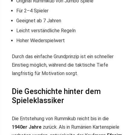
Original Rummikub von Jumbo Spiele
Für 2–4 Spieler
Geeignet ab 7 Jahren
Leicht verständliche Regeln
Hoher Wiederspielwert
Durch das einfache Grundprinzip ist ein schneller
Einstieg möglich, während die taktische Tiefe
langfristig für Motivation sorgt.
Die Geschichte hinter dem
Spieleklassiker
Die Entstehung von Rummikub reicht bis in die
1940er Jahre
zurück. Als in Rumänien Kartenspiele