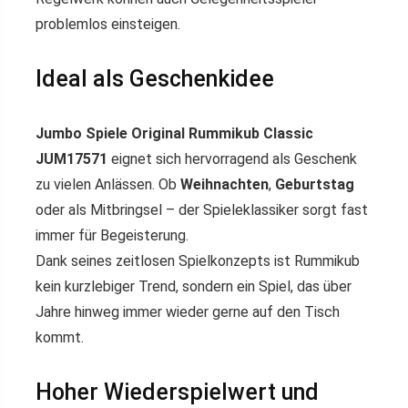
problemlos einsteigen.
Ideal als Geschenkidee
Jumbo Spiele Original Rummikub Classic
JUM17571
eignet sich hervorragend als Geschenk
zu vielen Anlässen. Ob
Weihnachten
,
Geburtstag
oder als Mitbringsel – der Spieleklassiker sorgt fast
immer für Begeisterung.
Dank seines zeitlosen Spielkonzepts ist Rummikub
kein kurzlebiger Trend, sondern ein Spiel, das über
Jahre hinweg immer wieder gerne auf den Tisch
kommt.
Hoher Wiederspielwert und