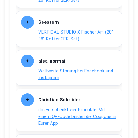
28″ Koffer 2ER-Set)
Seestern
VERTICAL STUDIO X Fischer Art (20″
28″ Koffer 2ER-Set)
alea-normai
Weltweite Störung bei Facebook und
Instagram
Christian Schröder
dm verschenkt vier Produkte: Mit
einem QR-Code landen die Coupons in
Eurer App