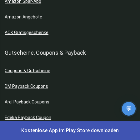
Amazon Spar-Abo
Amazon Angebote
AOK Gratisgeschenke
Gutscheine, Coupons & Payback
Coupons & Gutscheine
DM Payback Coupons
Aral Payback Coupons
💬
Edeka Payback Coupon
Kostenlose App im Play Store downloaden
Burger King Gutscheine