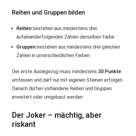
Reihen und Gruppen bilden
Reihen
bestehen aus mindestens drei
aufeinanderfolgenden Zahlen derselben Farbe
Gruppen
bestehen aus mindestens drei gleichen
Zahlen in unterschiedlichen Farben
Der erste Auslegezug muss mindestens
30 Punkte
umfassen und darf nur mit eigenen Steinen erfolgen.
Danach dürfen vorhandene Reihen und Gruppen
erweitert oder umgebaut werden.
Der Joker – mächtig, aber
riskant