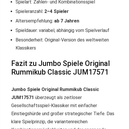
Spielart: Zahlen- und Kombinationsspiel
Spieleranzahl:
2–4 Spieler
Altersempfehlung:
ab 7 Jahren
Spieldauer: variabel, abhängig vom Spielverlauf
Besonderheit: Original-Version des weltweiten
Klassikers
Fazit zu Jumbo Spiele Original
Rummikub Classic JUM17571
Jumbo Spiele Original Rummikub Classic
JUM17571
überzeugt als zeitloser
Gesellschaftsspiel-Klassiker mit einfacher
Einstiegshürde und großer strategischer Tiefe. Das
klare Spielprinzip, die variantenreichen