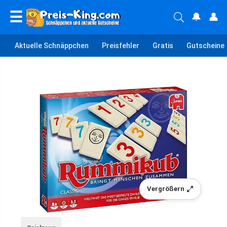
☰
🔔
👤
Aktuelle Schnäppchen
Preisfehler
Gratis
Gutscheine
Vergrößern