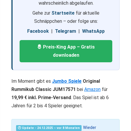
wahrscheinlich abgelaufen.
Gehe zur
Startseite
für aktuelle
Schnäppchen – oder folge uns:
Facebook
|
Telegram
|
WhatsApp
🤴 Preis-King App – Gratis
downloaden
Im Moment gibt es
Jumbo Spiele
Original
Rummikub Classic JUM17571
bei
Amazon
für
19,99 € inkl. Prime-Versand
. Das Spiel ist ab 6
Jahren für 2 bis 4 Spieler geeignet.
Wieder
🕐 Update - 24.12.2025 – vor 8 Monaten