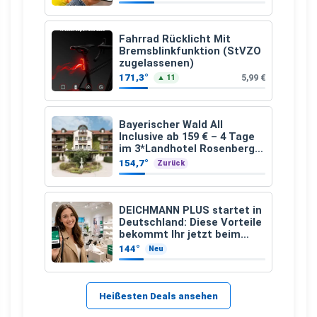
Fahrrad Rücklicht Mit
Bremsblinkfunktion (StVZO
zugelassenen)
171,3°
5,99 €
▲ 11
Bayerischer Wald All
Inclusive ab 159 € – 4 Tage
im 3*Landhotel Rosenberger
mit Wellness
154,7°
Zurück
DEICHMANN PLUS startet in
Deutschland: Diese Vorteile
bekommt Ihr jetzt beim
Schuhkauf
144°
Neu
Heißesten Deals ansehen