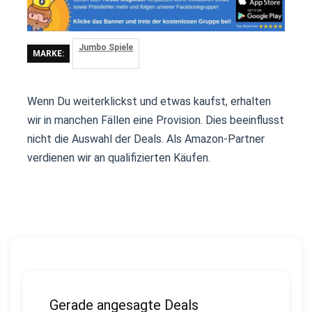
Jumbo Spiele
MARKE:
Wenn Du weiterklickst und etwas kaufst, erhalten
wir in manchen Fällen eine Provision. Dies beeinflusst
nicht die Auswahl der Deals. Als Amazon-Partner
verdienen wir an qualifizierten Käufen.
Gerade angesagte Deals