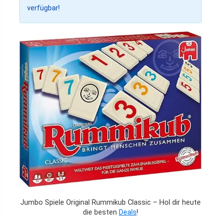
verfügbar!
Jumbo Spiele Original Rummikub Classic – Hol dir heute
die besten
Deals
!