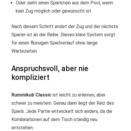
Oder zieht einen Spielstein aus dem Pool, wenn
kein Zug möglich oder gewünscht ist
Nach diesem Schritt endet der Zug und der nächste
Spieler ist an der Reihe. Dieses klare System sorgt
für einen flüssigen Spielverlauf ohne lange
Wartezeiten.
Anspruchsvoll, aber nie
kompliziert
Rummikub Classic
ist leicht zu erlernen, aber
schwer zu meistern. Genau darin liegt der Reiz des
Spiels. Jede Partie entwickelt sich anders, da die
Kombinationen auf dem Tisch ständig neu
entstehen.