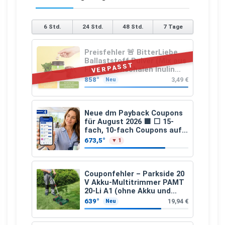
6 Std.
24 Std.
48 Std.
7 Tage
Preisfehler 🚨 BitterLiebe
Ballaststoff Pulver (Mix aus
VERPASST
Flohsamenschalen Inulin
(Präbiotika) Leinsamen &
858°
3,49 €
Neu
Apfelfaser)
Neue dm Payback Coupons
für August 2026 🟦 ⬜ 15-
fach, 10-fach Coupons auf
den gesamten Einkauf ab 2
673,5°
▼ 1
€
Couponfehler – Parkside 20
V Akku-Multitrimmer PAMT
20-Li A1 (ohne Akku und
Ladegerät)
639°
19,94 €
Neu