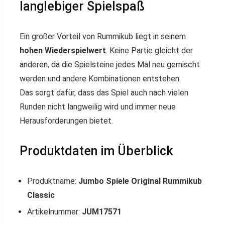
langlebiger Spielspaß
Ein großer Vorteil von Rummikub liegt in seinem
hohen Wiederspielwert
. Keine Partie gleicht der
anderen, da die Spielsteine jedes Mal neu gemischt
werden und andere Kombinationen entstehen.
Das sorgt dafür, dass das Spiel auch nach vielen
Runden nicht langweilig wird und immer neue
Herausforderungen bietet.
Produktdaten im Überblick
Produktname:
Jumbo Spiele Original Rummikub
Classic
Artikelnummer:
JUM17571