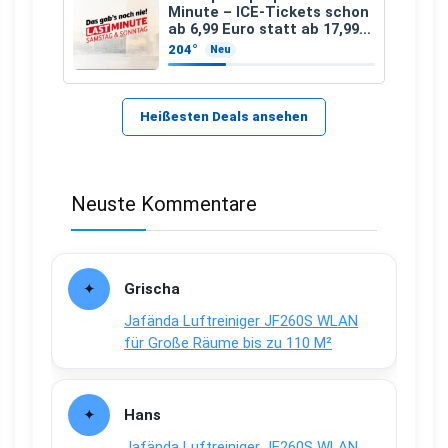
Minute – ICE-Tickets schon
ab 6,99 Euro statt ab 17,99
Euro
204°
Neu
Heißesten Deals ansehen
Neuste Kommentare
Grischa
Jafända Luftreiniger JF260S WLAN
für Große Räume bis zu 110 M²
Hans
Jafända Luftreiniger JF260S WLAN