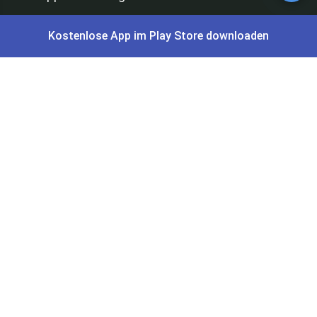
Kostenlose App im Play Store downloaden
Alle Schnäppchen
Lidl Sonderverkauf
Amazon Spar-Abo
Amazon Angebote
AOK Gratisgeschenke
Gutscheine, Coupons & Payback
Coupons & Gutscheine
DM Payback Coupons