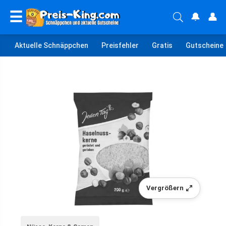
☰
🔔
👤
Aktuelle Schnäppchen
Preisfehler
Gratis
Gutscheine
Vergrößern