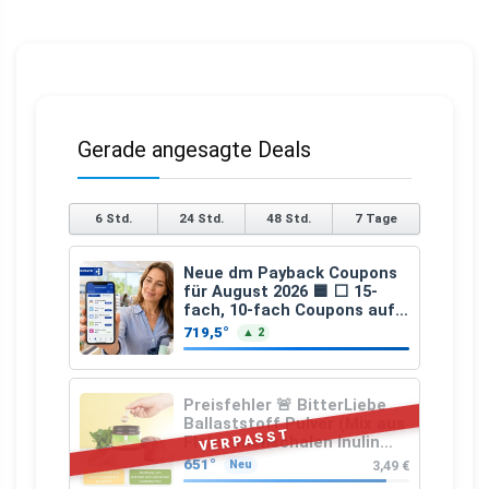
Gerade angesagte Deals
6 Std.
24 Std.
48 Std.
7 Tage
Neue dm Payback Coupons
für August 2026 🟦 ⬜ 15-
fach, 10-fach Coupons auf
den gesamten Einkauf ab 2
719,5°
▲ 2
€
Preisfehler 🚨 BitterLiebe
Ballaststoff Pulver (Mix aus
VERPASST
Flohsamenschalen Inulin
(Präbiotika) Leinsamen &
651°
3,49 €
Neu
Apfelfaser)