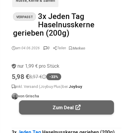
Nüsse, Kerne & Samen
3x Jeden Tag
VERPASST
Haselnusskerne
gerieben (200g)
am 04.06.2026
0
Teilen
nur 1,99 € pro Stück
5,98 €
8,97 €
-33%
inkl. Versand (Joybuy Plus)
bei
Joybuy
von Grischa
Zum Deal
3x
Jeden Tag
Haselnusskerne gerieben (200g)