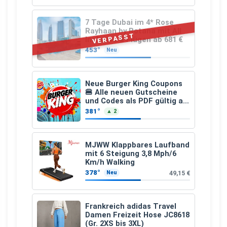
7 Tage Dubai im 4* Rose
Rayhaan by Rotana mit All
VERPASST
Inclusive & Flügen ab 681 €
453°
Neu
Neue Burger King Coupons
🍔 Alle neuen Gutscheine
und Codes als PDF gültig ab
25.07.2026 bis 04.09.2026
381°
▲ 2
MJWW Klappbares Laufband
mit 6 Steigung 3,8 Mph/6
Km/h Walking
378°
49,15 €
Neu
Frankreich adidas Travel
Damen Freizeit Hose JC8618
(Gr. 2XS bis 3XL)