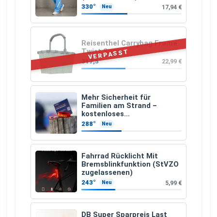
330°
17,94 €
Neu
Reisenthel Carrybag Frame
Twist Sage
VERPASST
317,5°
22,99 €
Mehr Sicherheit für
Familien am Strand –
kostenloses
Kindersuchband der DLRG
288°
Neu
Fahrrad Rücklicht Mit
Bremsblinkfunktion (StVZO
zugelassenen)
243°
5,99 €
Neu
DB Super Sparpreis Last