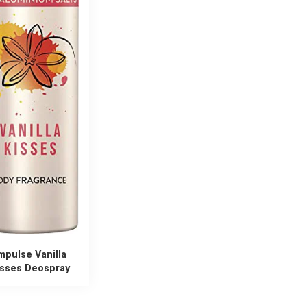
mpulse Vanilla
isses Deospray