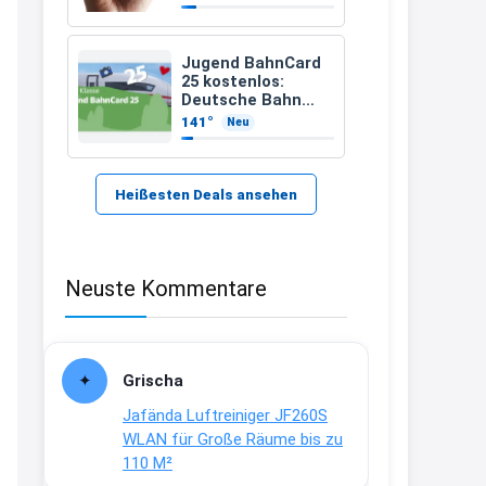
21:37
↩
Jugend BahnCard
25 kostenlos:
Kerstin
Deutsche Bahn
verschenkt
141°
Neu
Bei EDEKA
BahnCard an
Kinder und
21:37
Jugendliche
↩
Heißesten Deals ansehen
Joachim
Haribo Roadshow / 100 Orte / ab
Neuste Kommentare
29.07
www.haribo.com/de-
de/aktuelles...
13:04
Grischa
↩
Jafända Luftreiniger JF260S
Joachim
WLAN für Große Räume bis zu
110 M²
Ab diesem Jahr gibt es keine