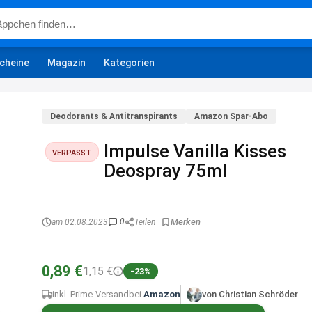
cheine
Magazin
Kategorien
Deodorants & Antitranspirants
Amazon Spar-Abo
Impulse Vanilla Kisses
VERPASST
Deospray 75ml
0
am 02.08.2023
Teilen
0,89 €
1,15 €
-23%
inkl. Prime-Versand
bei
Amazon
von Christian Schröder