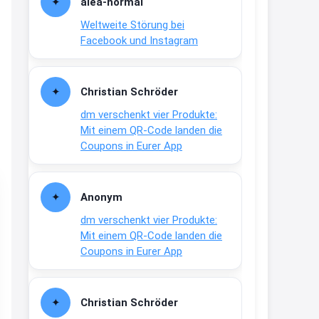
alea-normai
21:27
Weltweite Störung bei
↩
Facebook und Instagram
Joachim
Gratis medizinische Zahncreme
Christian Schröder
www.meineapotheke.de/
dm verschenkt vier Produkte:
2:19
Mit einem QR-Code landen die
↩
Coupons in Eurer App
Joachim
Gratis Lindani Lineal
Anonym
www.linda.de/vorteile/coupons/...
dm verschenkt vier Produkte:
2:21
Mit einem QR-Code landen die
↩
Coupons in Eurer App
Joachim
Gratis Hitzewarn-Aufkleber /
Christian Schröder
verfärbt sich ab 28 Grad /siehe