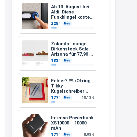
müsste schon stornieren und
Ab 13. August bei
Aldi: Diese
nochmal bestellen, da man
Funkklingel kostet
nur 3,49 Euro
Rabattcodes oder auch
225°
Neu
Geschenkgutscheine im
Warenkorb oder an der Kasse
Zalando Lounge
VOR dem Kauf einlösen kann.
Birkenstock Sale –
Arizona für 77,90 €
17:06
statt 120 €
183°
Neu
↩
Kerstin
Fehler? 🚨 rOtring
Tikky-
Och siche den Gutschein
Kugelschreiber
fürmeggelebaguetts
blaue Tinte
177°
10,13 €
Neu
mittlere Spitze
21:36
blau (1,0 mm – 12
Stück)
↩
Intenso Powerbank
XS10000 – 10000
Kerstin
mAh
Meggle bagett Gutschein code
171°
8,98 €
Neu