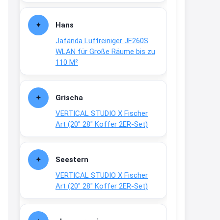
Fielmann-Blinkis mehr / wurde
dauerhaft eingestellt
Hans
www.fielmann-
Jafända Luftreiniger JF260S
group.com/blinkis...
WLAN für Große Räume bis zu
13:44
110 M²
↩
Christian Schröder
Grischa
@Joachim Moin Joachim, schön
VERTICAL STUDIO X Fischer
dich zu sehen, alles gut?
Art (20″ 28″ Koffer 2ER-Set)
15:01
↩
Seestern
Joachim
VERTICAL STUDIO X Fischer
An 01.08. / Sensodyne Rabatt 3€
Art (20″ 28″ Koffer 2ER-Set)
/ max. 15.000
www.erlebe-
haleon.de/#aktuelle...