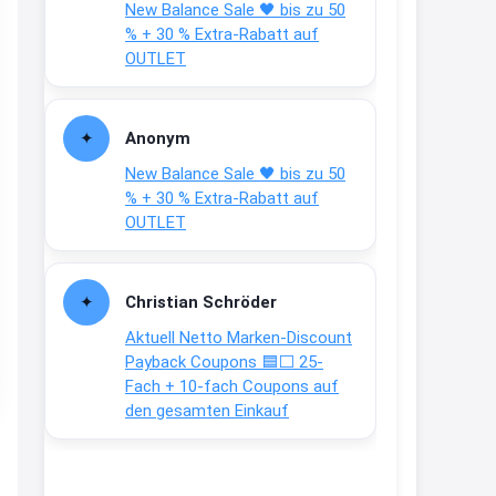
New Balance Sale 🖤 bis zu 50
Text weiter unten
% + 30 % Extra-Rabatt auf
shop.bioeg.de/aufkleber-
OUTLET
achtun...
2:24
Anonym
↩
New Balance Sale 🖤 bis zu 50
Joachim
% + 30 % Extra-Rabatt auf
OUTLET
Gratis personalisierte 7-Tage
Ration Micronährstoffe/ Vitamine
www.dunatura.com/free-trial...
Christian Schröder
2:28
Aktuell Netto Marken-Discount
↩
Payback Coupons 🟦⬜ 25-
Fach + 10-fach Coupons auf
Joachim
den gesamten Einkauf
Gratis 11 versch. Orthomol
Proben
www.orthomol.com/de-
de/service...