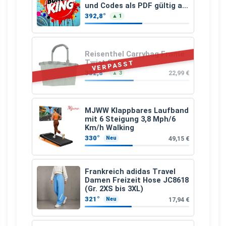
und Codes als PDF gültig ab
25.07.2026 bis 04.09.2026
392,8°
▲ 1
Reisenthel Carrybag Frame
Twist Sage
VERPASST
332,8°
22,99 €
▲ 3
MJWW Klappbares Laufband
mit 6 Steigung 3,8 Mph/6
Km/h Walking
330°
49,15 €
Neu
Frankreich adidas Travel
Damen Freizeit Hose JC8618
(Gr. 2XS bis 3XL)
321°
17,94 €
Neu