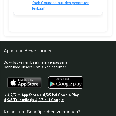
fach Coupons auf den gesamten
Einkauf
Apps und Bewertungen
Du willst keinen Deal mehr verpassen?
Dann lade unsere Gratis App herunter.
⭐
4,7/5
im App Store
⭐
4,5/5
bei Google Play
|
4,9/5
Trustpilot
⭐
4,9/5
auf Google
|
Keine Lust Schnäppchen zu suchen?