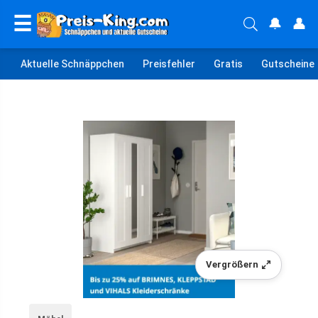
☰
🔔
👤
Aktuelle Schnäppchen
Preisfehler
Gratis
Gutscheine
Vergrößern