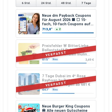
6 Std.
24 Std.
48 Std.
7 Tage
Neue dm Payback Coupons
für August 2026 🟦 ⬜ 15-
fach, 10-fach Coupons auf
den gesamten Einkauf ab 2
713,8°
▲ 2
€
Preisfehler 🚨 BitterLiebe
Ballaststoff Pulver (Mix aus
VERPASST
Flohsamenschalen Inulin
(Präbiotika) Leinsamen &
615°
3,49 €
Neu
Apfelfaser)
7 Tage Dubai im 4* Rose
Rayhaan by Rotana mit All
VERPASST
Inclusive & Flügen ab 681 €
447°
Neu
Neue Burger King Coupons
🍔 Alle neuen Gutscheine