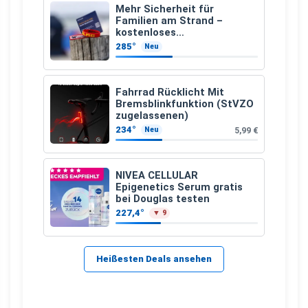
Mehr Sicherheit für
Familien am Strand –
kostenloses
Kindersuchband der DLRG
285°
Neu
Fahrrad Rücklicht Mit
Bremsblinkfunktion (StVZO
zugelassenen)
234°
5,99 €
Neu
NIVEA CELLULAR
Epigenetics Serum gratis
bei Douglas testen
227,4°
▼ 9
Heißesten Deals ansehen