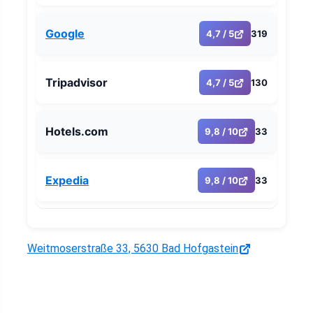
Google
4,7 / 5
319
Tripadvisor
4,7 / 5
130
Hotels.com
9,8 / 10
33
Expedia
9,8 / 10
33
Weitmoserstraße 33, 5630 Bad Hofgastein