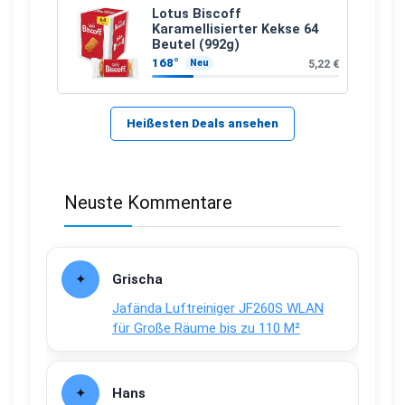
Lotus Biscoff
Karamellisierter Kekse 64
Beutel (992g)
168°
5,22 €
Neu
Heißesten Deals ansehen
Neuste Kommentare
Grischa
Jafända Luftreiniger JF260S WLAN
für Große Räume bis zu 110 M²
Hans