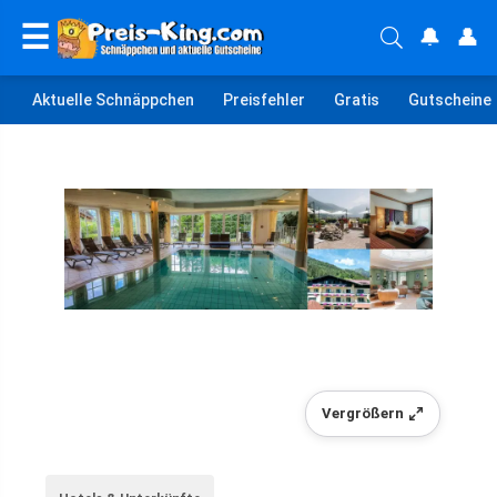
☰
🔔
👤
Aktuelle Schnäppchen
Preisfehler
Gratis
Gutscheine
Vergrößern