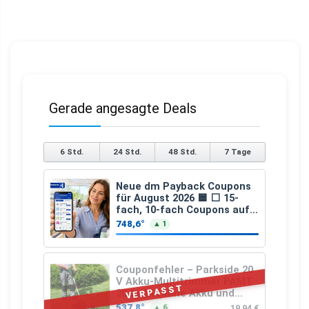
Gerade angesagte Deals
6 Std.
24 Std.
48 Std.
7 Tage
Neue dm Payback Coupons
für August 2026 🟦 ⬜ 15-
fach, 10-fach Coupons auf
den gesamten Einkauf ab 2
748,6°
▲ 1
€
Couponfehler – Parkside 20
V Akku-Multitrimmer PAMT
VERPASST
20-Li A1 (ohne Akku und
Ladegerät)
537,8°
19,94 €
▲ 6