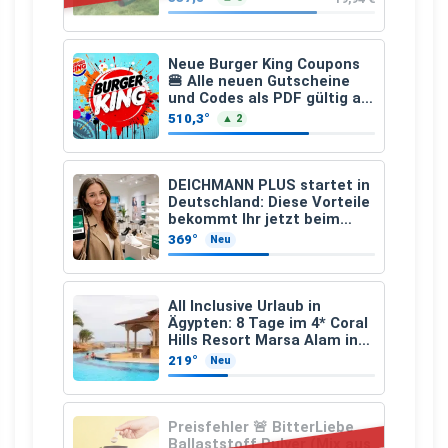
Neue Burger King Coupons
🍔 Alle neuen Gutscheine
und Codes als PDF gültig ab
25.07.2026 bis 04.09.2026
510,3°
▲ 2
DEICHMANN PLUS startet in
Deutschland: Diese Vorteile
bekommt Ihr jetzt beim
Schuhkauf
369°
Neu
All Inclusive Urlaub in
Ägypten: 8 Tage im 4* Coral
Hills Resort Marsa Alam inkl.
Flüge ab 299 € p.P.
219°
Neu
Preisfehler 🚨 BitterLiebe
Ballaststoff Pulver (Mix aus