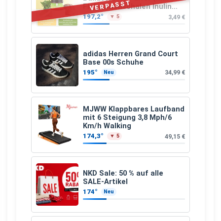
VERPASST
Flohsamenschalen Inulin
(Präbiotika) Leinsamen &
197,2°
3,49 €
▼ 5
Apfelfaser)
adidas Herren Grand Court
Base 00s Schuhe
195°
34,99 €
Neu
MJWW Klappbares Laufband
mit 6 Steigung 3,8 Mph/6
Km/h Walking
174,3°
49,15 €
▼ 5
NKD Sale: 50 % auf alle
SALE-Artikel
174°
Neu