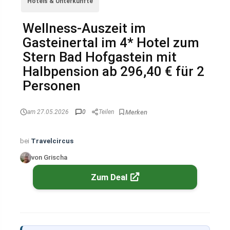
Hotels & Unterkünfte
Wellness-Auszeit im
Gasteinertal im 4* Hotel zum
Stern Bad Hofgastein mit
Halbpension ab 296,40 € für 2
Personen
am 27.05.2026
0
Teilen
bei
Travelcircus
von Grischa
Zum Deal