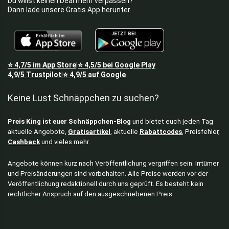
Du willst keinen Deal mehr verpassen?
Dann lade unsere Gratis App herunter.
⭐
4,7/5
im App Store
⭐
4,5/5
bei Google Play
|
4,9/5
Trustpilot
⭐
4,9/5
auf Google
|
Keine Lust Schnäppchen zu suchen?
Preis King ist euer Schnäppchen-Blog
und bietet euch jeden Tag
aktuelle Angebote,
Gratisartikel
, aktuelle
Rabattcodes
, Preisfehler,
Cashback
und vieles mehr.
Angebote können kurz nach Veröffentlichung vergriffen sein. Irrtümer
und Preisänderungen sind vorbehalten. Alle Preise werden vor der
Veröffentlichung redaktionell durch uns geprüft. Es besteht kein
rechtlicher Anspruch auf den ausgeschriebenen Preis.