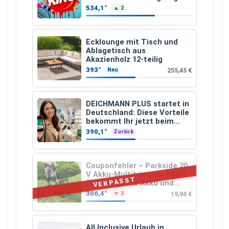
25.07.2026 bis 04.09.2026
534,1°
▲ 2
Ecklounge mit Tisch und
Ablagetisch aus
Akazienholz 12-teilig
393°
255,45 €
Neu
DEICHMANN PLUS startet in
Deutschland: Diese Vorteile
bekommt Ihr jetzt beim
Schuhkauf
390,1°
Zurück
Couponfehler – Parkside 20
V Akku-Multitrimmer PAMT
VERPASST
20-Li A1 (ohne Akku und
Ladegerät)
306,4°
19,94 €
▼ 3
All Inclusive Urlaub in