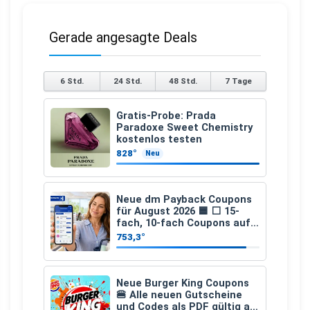
Gerade angesagte Deals
6 Std.
24 Std.
48 Std.
7 Tage
Gratis-Probe: Prada
Paradoxe Sweet Chemistry
kostenlos testen
828°
Neu
Neue dm Payback Coupons
für August 2026 🟦 ⬜ 15-
fach, 10-fach Coupons auf
den gesamten Einkauf ab 2
753,3°
€
Neue Burger King Coupons
🍔 Alle neuen Gutscheine
und Codes als PDF gültig ab