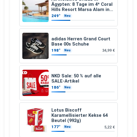
Ägypten: 8 Tage im 4* Coral
Hills Resort Marsa Alam inkl.
Flüge ab 299 € p.P.
249°
Neu
adidas Herren Grand Court
Base 00s Schuhe
198°
34,99 €
Neu
NKD Sale: 50 % auf alle
SALE-Artikel
186°
Neu
Lotus Biscoff
Karamellisierter Kekse 64
Beutel (992g)
177°
5,22 €
Neu