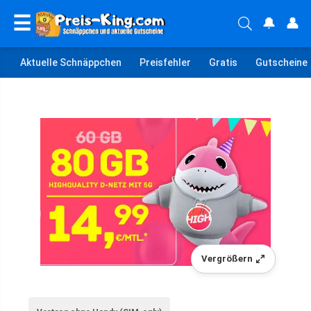
☰
🔔
👤
Aktuelle Schnäppchen
Preisfehler
Gratis
Gutscheine
Vergrößern