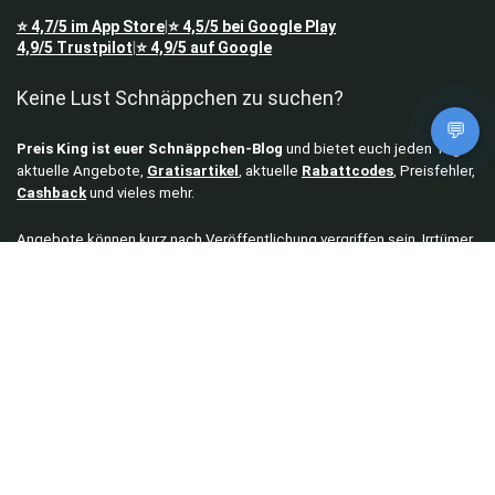
⭐
4,7/5
im App Store
⭐
4,5/5
bei Google Play
|
4,9/5
Trustpilot
⭐
4,9/5
auf Google
|
Keine Lust Schnäppchen zu suchen?
💬
Preis King ist euer Schnäppchen-Blog
und bietet euch jeden Tag
aktuelle Angebote,
Gratisartikel
, aktuelle
Rabattcodes
, Preisfehler,
Cashback
und vieles mehr.
Angebote können kurz nach Veröffentlichung vergriffen sein. Irrtümer
und Preisänderungen sind vorbehalten. Alle Preise werden vor der
Veröffentlichung redaktionell durch uns geprüft. Es besteht kein
rechtlicher Anspruch auf den ausgeschriebenen Preis.
Schnäppchen & Angebote
Alle Schnäppchen