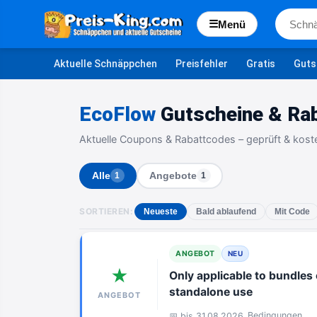
☰
Menü
Aktuelle Schnäppchen
Preisfehler
Gratis
Guts
EcoFlow
Gutscheine & Ra
Aktuelle Coupons & Rabattcodes – geprüft & kost
Alle
Angebote
1
1
SORTIEREN:
Neueste
Bald ablaufend
Mit Code
ANGEBOT
NEU
★
Only applicable to bundles 
standalone use
ANGEBOT
Bedingungen
📅 bis 31.08.2026