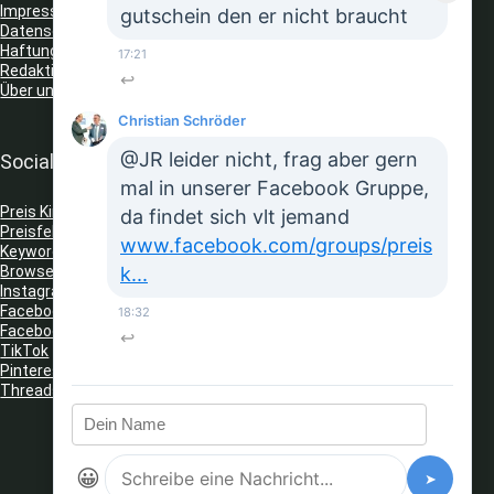
Impressum
gutschein den er nicht braucht
Datenschutz
Haftungsausschluss
17:21
Redaktionelle Richtlinien
↩
Über uns
Christian Schröder
@JR leider nicht, frag aber gern
Social Media
mal in unserer Facebook Gruppe,
Preis King auf Telegram
da findet sich vlt jemand
Preisfehler Whats App Kanal
www.facebook.com/groups/preis
Keyword Tracker
(Telegram)
Browser Erweiterungen: Gutschein Finder
k...
Instagram
Facebook
18:32
Facebook Gruppe
↩
TikTok
Pinterest
Threads
😀
➤