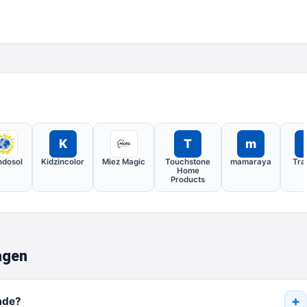
K
T
m
dosol
Kidzincolor
Miez Magic
Touchstone
mamaraya
Tra
Home
Products
agen
ade?