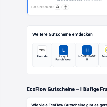
Hat funktioniert?
👍
👎
Weitere Gutscheine entdecken
L
H
Pierz.de
Lazy J
HOMELEADE
Mon
Ranch Wear
R
EcoFlow Gutscheine – Häufige Fr
Wie viele EcoFlow Gutscheine gibt es ger