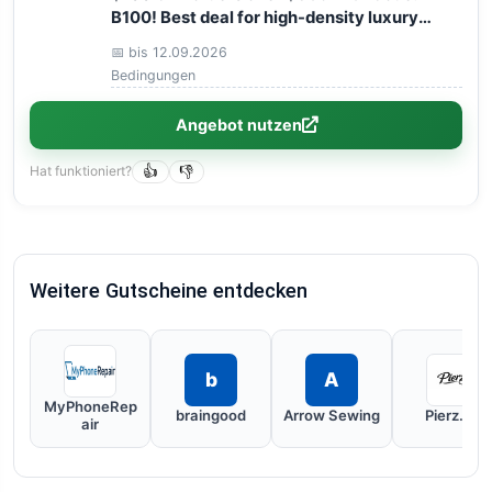
B100! Best deal for high-density luxury
custom human hair wigs.
📅 bis 12.09.2026
Bedingungen
Angebot nutzen
Hat funktioniert?
👍
👎
Weitere Gutscheine entdecken
b
A
MyPhoneRep
braingood
Arrow Sewing
Pierz.de
air