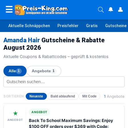
☰
🔔
👤
Aktuelle Schnäppchen
Preisfehler
Gratis
Gutscheine
Amanda Hair
Gutscheine & Rabatte
August 2026
Aktuelle Coupons & Rabattcodes – geprüft & kostenlos
Alle
Angebote
1
1
SORTIEREN:
1
Angebote
Neueste
Bald ablaufend
Mit Code
★
ANGEBOT
ANGEBOT
Back To School Maximum Savings: Enjoy
$100 OFF orders over $369 with Code: